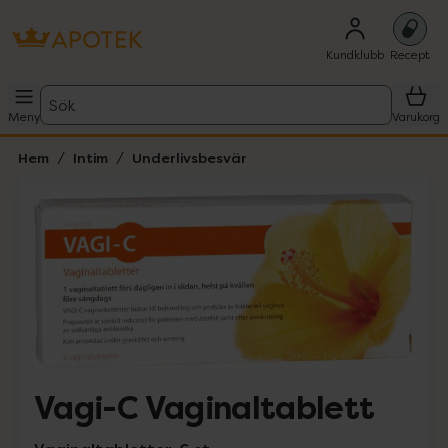
Kundklubb
Recept
Sök
Meny
Varukorg
Hem
Intim
Underlivsbesvär
Hoppa över Lista
Lista: . Innehåller 1 objekt.
Vagi-C Vaginaltablett