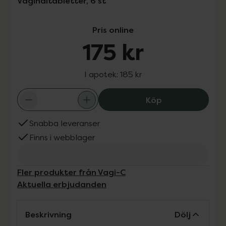
Vaginaltabletter, 6 st
Pris online
175 kr
I apotek:
185 kr
Vagi-C Vaginalta
Köp
Snabba leveranser
Finns i webblager
Fler produkter från Vagi-C
Aktuella erbjudanden
Beskrivning
Dölj