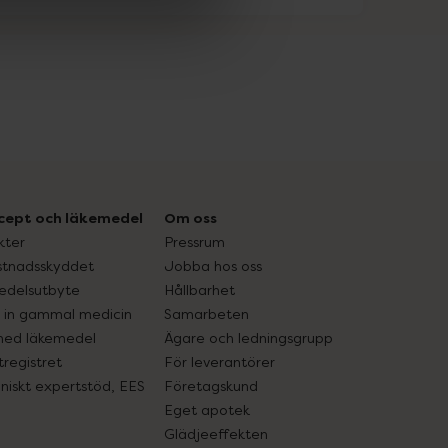
cept och läkemedel
Om oss
kter
Pressrum
tnadsskyddet
Jobba hos oss
edelsutbyte
Hållbarhet
in gammal medicin
Samarbeten
med läkemedel
Ägare och ledningsgrupp
registret
För leverantörer
oniskt expertstöd, EES
Företagskund
Eget apotek
Glädjeeffekten