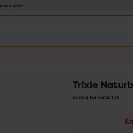
amma priser
Trixie Natur
Borste för katt, 1 st
Ka