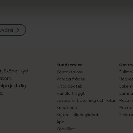
övvård
Kundservice
Om re
ån Skåne i syd
Kontakta oss
Fullma
atorn.
Vanliga frågor
Högkos
lpa just dig
Hitta apotek
Läkem
s.
Handla tryggt
Lämna 
Leverans, betalning och retur
Resa 
Kundklubb
Recept
Sajtens tillgänglighet
Elektr
App
Köpvillkor