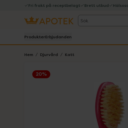
Fri frakt på receptbelagt
Brett utbud
Hälsos
Sök
Produkter
Erbjudanden
Hem
Djurvård
Katt
20%
Hoppa över Lista
Lista: . Innehåller 1 objekt.