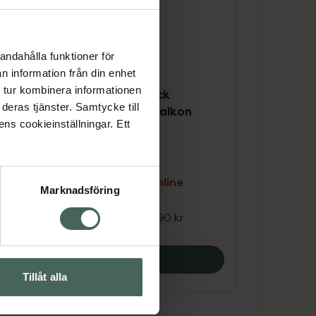
andahålla funktioner för
n information från din enhet
4 av 5 i omdöme
 tur kombinera informationen
Trixie Premio Stick
deras tjänster. Samtycke till
Quintett Lamm Kalkon
ens cookieinställningar. Ett
Kattgodis, 5x5 g
Kosttillskott
e
Kampanjpris online
Marknadsföring
15,92 kr
kr
Tidigare pris:
19,90 kr
Köp båda
Tillåt alla