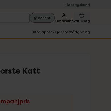
Företagskund
Recept
Kundklubb
Varukorg
Hitta apotek
Tjänster
Rådgivning
borste Katt
mpanjpris