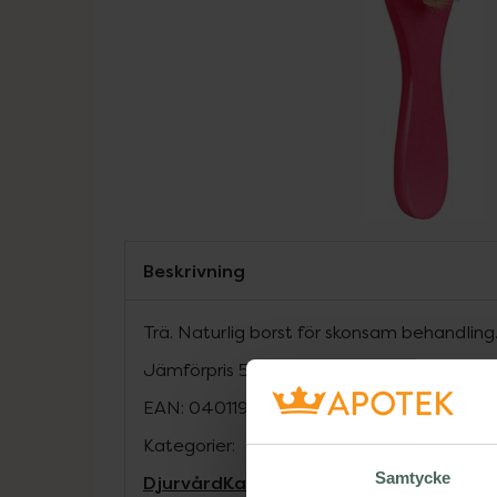
Beskrivning
Trä. Naturlig borst för skonsam behandling
Jämförpris
59 kr
/
st
EAN:
04011905231297
Kategorier:
Samtycke
Djurvård
Katt
Päls- och klövvård