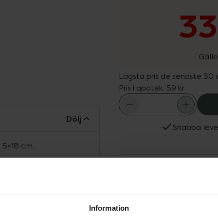
33
Gälle
Lägsta pris de senaste 30
Pris i apotek:
59 kr
Dölj
Snabba leve
. 5×18 cm.
Fler produkter från Trixi
Aktuella erbjudanden
Köps ofta tills
Information