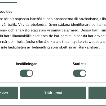
cookies
Visa
e för att anpassa innehållet och annonserna till användarna, tillh
vår trafik. Vi vidarebefordrar även sådana identifierare och anna
nnons- och analysföretag som vi samarbetar med. Dessa kan i sin
5 av 5 i omdöme
Trixie Naturborste
har tillhandahållit eller som de har samlat in när du har använt 
Katt
an när som helst ändra eller återkalla ditt samtycke via webbplats
Borste för katt, 1 st
inte lagligheten av behandling som skett innan återkallelsen.
Kampanjpris onlin
33,52 kr
Inställningar
Statistik
Tidigare pris:
41,90 
Köp båda för
:
49,44 kr
okies
Tillåt urval