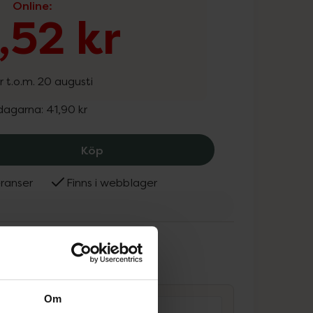
Online
:
,52 kr
r t.o.m. 20 augusti
 dagarna:
41,90 kr
Trixie Naturborste Katt, 33.52 kr.
Köp
ranser
Finns i webblager
e
ammans
Om