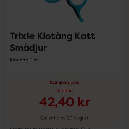
Trixie Klotång Katt
Smådjur
Klotång, 1 st
Kampanjpris
Online
:
42,40 kr
Gäller t.o.m. 20 augusti
Lägsta pris de senaste 30 dagarna:
53 kr