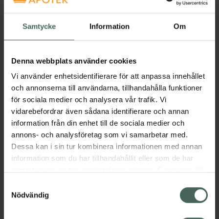
42,40 kr
Tidigare pris:
53 kr
Samtycke
Information
Om
4.3 av 5 i omdöme
Trixie Dentinos Med
Denna webbplats använder cookies
Vitaminer
Kattgodis, 50 g
Vi använder enhetsidentifierare för att anpassa innehållet
och annonserna till användarna, tillhandahålla funktioner
Kosttillskott
för sociala medier och analysera vår trafik. Vi
Kampanjpris online
vidarebefordrar även sådana identifierare och annan
18,32 kr
information från din enhet till de sociala medier och
annons- och analysföretag som vi samarbetar med.
Tidigare pris:
22,90 kr
Dessa kan i sin tur kombinera informationen med annan
Köp båda för
:
60,72 kr
information som du har tillhandahållit eller som de har
samlat in när du har använt deras tjänster. Samtycke till
Köp båda
cookies är frivilligt och du kan när som helst ändra eller
Samtyckesval
återkalla ditt samtycke via webbplatsens
Nödvändig
cookieinställningar. Ett återkallat samtycke påverkar inte
Beskrivning
Dölj
lagligheten av behandling som skett innan återkallelsen.