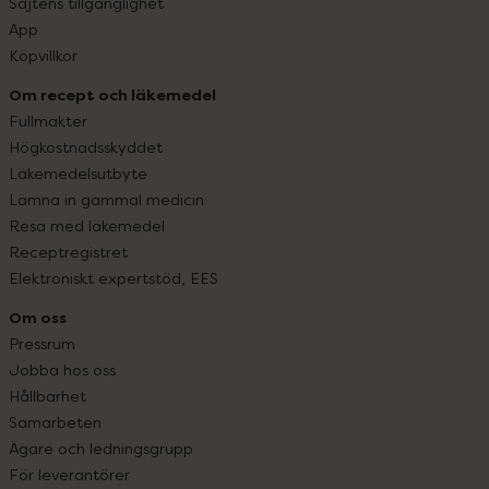
Sajtens tillgänglighet
App
Köpvillkor
Om recept och läkemedel
Fullmakter
Högkostnadsskyddet
Läkemedelsutbyte
Lämna in gammal medicin
Resa med läkemedel
Receptregistret
Elektroniskt expertstöd, EES
Om oss
Pressrum
Jobba hos oss
Hållbarhet
Samarbeten
Ägare och ledningsgrupp
För leverantörer