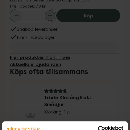
Pris i apotek:
79 kr
Trixie Klotång 
Köp
Snabba leveranser
Finns i webblager
Fler produkter från Trixie
Aktuella erbjudanden
Köps ofta tillsammans
4.8 av 5 i omdöme
Trixie Klotång Katt
Smådjur
Klotång, 1 st
Kampanjpris online