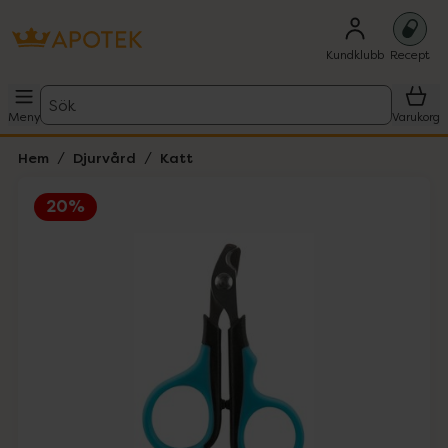
Kundklubb
Recept
Sök
Meny
Varukorg
Hem
Djurvård
Katt
20%
Hoppa över Lista
Lista: . Innehåller 4 objekt.