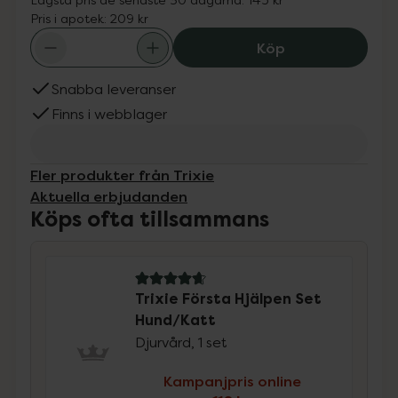
Pris i apotek:
209 kr
Trixie Första Hj
Köp
Snabba leveranser
Finns i webblager
Fler produkter från Trixie
Aktuella erbjudanden
Köps ofta tillsammans
4.8 av 5 i omdöme
Trixie Första Hjälpen Set
Hund/Katt
Djurvård, 1 set
Kampanjpris online