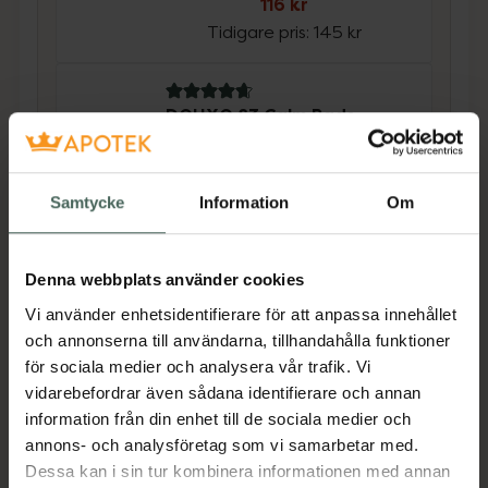
116 kr
Tidigare pris:
145 kr
4.8 av 5 i omdöme
DOUXO S3 Calm Pads
Rengöringspads 30 st
Pris online
Samtycke
Information
Om
159 kr
Köp båda för
:
275 kr
Denna webbplats använder cookies
Köp båda
Vi använder enhetsidentifierare för att anpassa innehållet
och annonserna till användarna, tillhandahålla funktioner
för sociala medier och analysera vår trafik. Vi
Beskrivning
Dölj
vidarebefordrar även sådana identifierare och annan
information från din enhet till de sociala medier och
annons- och analysföretag som vi samarbetar med.
Första hjälpen set. Materialet är utvalt för att
Dessa kan i sin tur kombinera informationen med annan
man på bästa sätt ska kunna hantera de