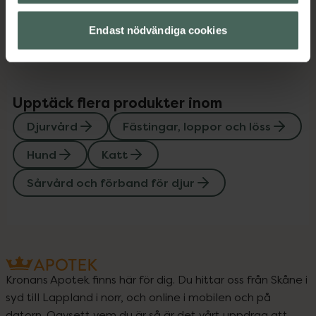
Omdömen
Visa
Endast nödvändiga cookies
Upptäck flera produkter inom
Djurvård
Fästingar, loppor och löss
Hund
Katt
Sårvård och förband för djur
Kronans Apotek finns här för dig. Du hittar oss från Skåne i
syd till Lappland i norr, och online i mobilen och på
datorn. Oavsett vem du är så är det vårt uppdrag att