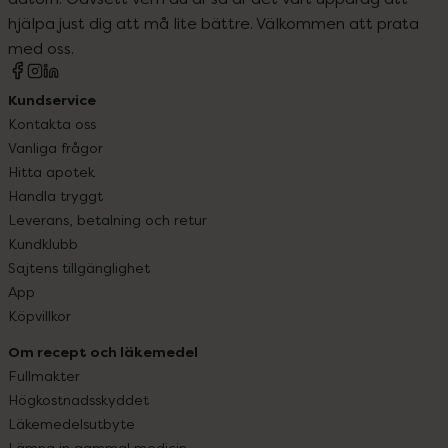
hjälpa just dig att må lite bättre. Välkommen att prata
med oss.
Kundservice
Kontakta oss
Vanliga frågor
Hitta apotek
Handla tryggt
Leverans, betalning och retur
Kundklubb
Sajtens tillgänglighet
App
Köpvillkor
Om recept och läkemedel
Fullmakter
Högkostnadsskyddet
Läkemedelsutbyte
Lämna in gammal medicin