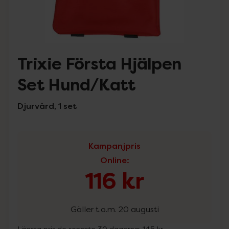
Trixie Första Hjälpen
Set Hund/Katt
Djurvård, 1 set
Kampanjpris
Online
:
116 kr
Gäller t.o.m. 20 augusti
Lägsta pris de senaste 30 dagarna:
145 kr