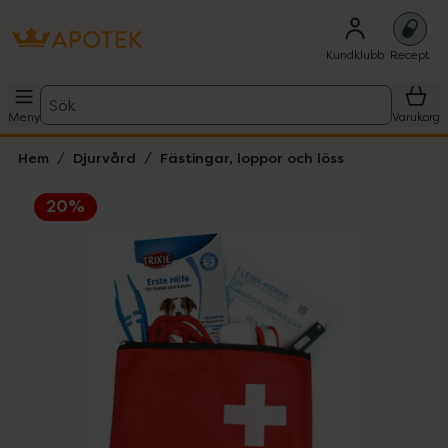
Kundklubb
Recept
Sök
Meny
Varukorg
Hem
Djurvård
Fästingar, loppor och löss
20%
Hoppa över Lista
Lista: . Innehåller 4 objekt.