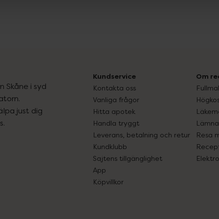
Kundservice
Om re
ån Skåne i syd
Kontakta oss
Fullma
atorn.
Vanliga frågor
Högkos
lpa just dig
Hitta apotek
Läkem
s.
Handla tryggt
Lämna 
Leverans, betalning och retur
Resa 
Kundklubb
Recept
Sajtens tillgänglighet
Elektr
App
Köpvillkor