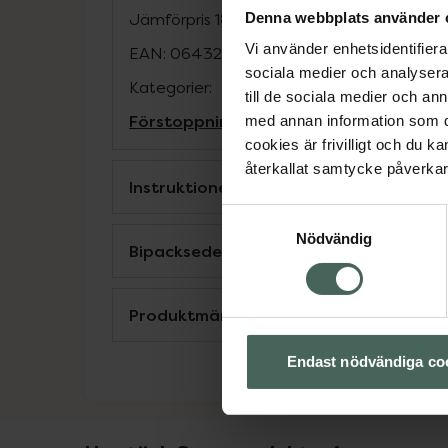
Denna webbplats använder 
Jämförpris
18400 kr
/
l
Vi använder enhetsidentifierar
EAN:
06432100038470
sociala medier och analysera 
Kategorier:
till de sociala medier och a
Förstoppning
Mage
med annan information som du 
cookies är frivilligt och du k
återkallat samtycke påverkar 
Instruktioner
Samtyckesval
Nödvändig
Bipacksedel från FASS
Produktmärkningar och konsumentgui
Endast nödvändiga co