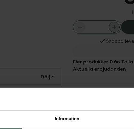
Snabba leve
Fler produkter från Toila
Aktuella erbjudanden
Dölj
ipacksedeln innan
mt vid laxering inför
Information
ng i ändtarm och
edan efter 5-15 minuter.