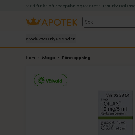
Fri frakt på receptbelagt
Brett utbud
Hälsos
Sök
Produkter
Erbjudanden
Hem
Mage
Förstoppning
Hoppa över Lista
Lista: . Innehåller 1 objekt.