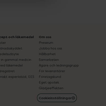
cept och läkemedel
Om oss
kter
Pressrum
tnadsskyddet
Jobba hos oss
edelsutbyte
Hållbarhet
in gammal medicin
Samarbeten
med läkemedel
Ägare och ledningsgrupp
registret
För leverantörer
oniskt expertstöd, EES
Företagskund
Eget apotek
Glädjeeffekten
Cookieinställningar