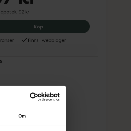
I apotek:
92 kr
Toilax 10 mg/5 ml, 87 kr.
Köp
ranser
Finns i webblager
x
Om