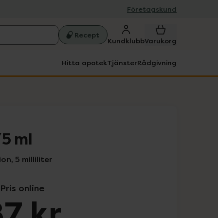
Företagskund
Recept
Kundklubb
Varukorg
Hitta apotek
Tjänster
Rådgivning
/5 ml
n, 5 milliliter
Pris online
7 kr