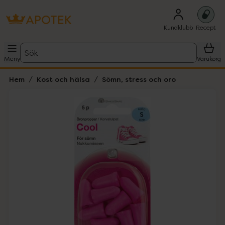
Kundklubb
Recept
Sök
Meny
Varukorg
Hem
Kost och hälsa
Sömn, stress och oro
Hoppa över Lista
Lista: . Innehåller 1 objekt.