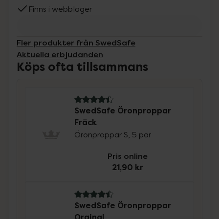
Finns i webblager
Fler produkter från SwedSafe
Aktuella erbjudanden
Köps ofta tillsammans
4.4 av 5 i omdöme
SwedSafe Öronproppar
Fräck
Öronproppar S, 5 par
Pris online
21,90 kr
4.5 av 5 i omdöme
SwedSafe Öronproppar
Orginal