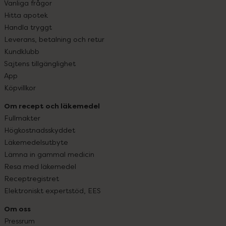
Vanliga frågor
Hitta apotek
Handla tryggt
Leverans, betalning och retur
Kundklubb
Sajtens tillgänglighet
App
Köpvillkor
Om recept och läkemedel
Fullmakter
Högkostnadsskyddet
Läkemedelsutbyte
Lämna in gammal medicin
Resa med läkemedel
Receptregistret
Elektroniskt expertstöd, EES
Om oss
Pressrum