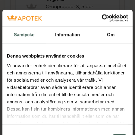
Öronproppar S, 5 par
Pris online
19,90 kr
Samtycke
Information
Om
Köp båda för
:
41,80 kr
Köp båda
Denna webbplats använder cookies
Vi använder enhetsidentifierare för att anpassa innehållet
och annonserna till användarna, tillhandahålla funktioner
Beskrivning
Dölj
för sociala medier och analysera vår trafik. Vi
vidarebefordrar även sådana identifierare och annan
Propp med unik design, kombinerar hög
information från din enhet till de sociala medier och
dämpning med maximal komfort genom
annons- och analysföretag som vi samarbetar med.
urtag i bakkant. Underlättar också insättning
Dessa kan i sin tur kombinera informationen med annan
och urtag.Utmärkt när du vill avskärma dig
information som du har tillhandahållit eller som de har
ifrån ljud t ex sömn etcPassar nästan alla
samlat in när du har använt deras tjänster. Samtycke till
hörselgångar
cookies är frivilligt och du kan när som helst ändra eller
Samtyckesval