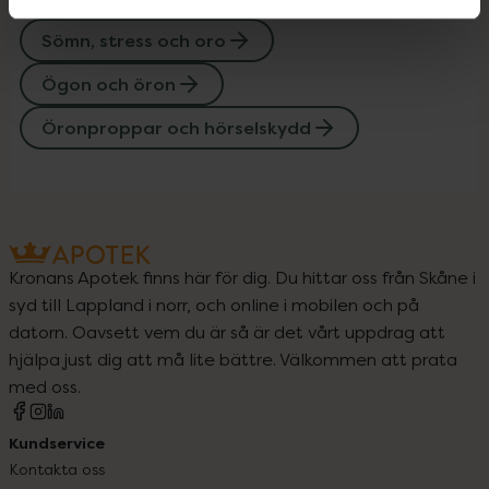
Upptäck flera produkter inom
Sömn, stress och oro
Ögon och öron
Öronproppar och hörselskydd
Kronans Apotek finns här för dig. Du hittar oss från Skåne i
syd till Lappland i norr, och online i mobilen och på
datorn. Oavsett vem du är så är det vårt uppdrag att
hjälpa just dig att må lite bättre. Välkommen att prata
med oss.
Kundservice
Kontakta oss