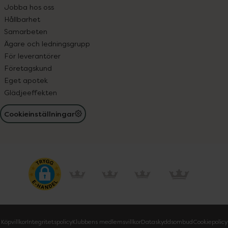
Jobba hos oss
Hållbarhet
Samarbeten
Ägare och ledningsgrupp
För leverantörer
Företagskund
Eget apotek
Glädjeeffekten
Cookieinställningar
Köpvillkor
Integritetspolicy
Klubbens medlemsvillkor
Dataskyddsombud
Cookiepolicy