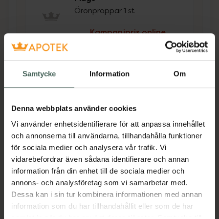
Öronproppar 1 st
Kampanjpris online
123,25 kr
Tidigare pris:
145 kr
Köp båda för
:
Samtycke
Information
Om
156,15 kr
Köp båda
Denna webbplats använder cookies
Vi använder enhetsidentifierare för att anpassa innehållet
Beskrivning
Dölj
och annonserna till användarna, tillhandahålla funktioner
för sociala medier och analysera vår trafik. Vi
vidarebefordrar även sådana identifierare och annan
Children är en öronpropp för barn i mjuk
information från din enhet till de sociala medier och
formbar silikon. Den tätar mot vatten vid bad,
annons- och analysföretag som vi samarbetar med.
sim eller dusch. Öronproppen dämpar också
Dessa kan i sin tur kombinera informationen med annan
höga ljudnivåer vid musikarrangemang,
information som du har tillhandahållit eller som de har
fyrverkerier eller andra evenemang med hög
samlat in när du har använt deras tjänster. Samtycke till