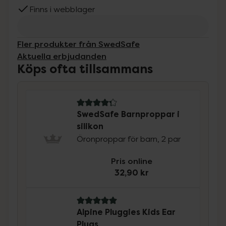
Finns i webblager
Fler produkter från SwedSafe
Aktuella erbjudanden
Köps ofta tillsammans
4.3 av 5 i omdöme
SwedSafe Barnproppar i
silikon
Öronproppar för barn, 2 par
Pris online
32,90 kr
5 av 5 i omdöme
Alpine Pluggies Kids Ear
Plugs