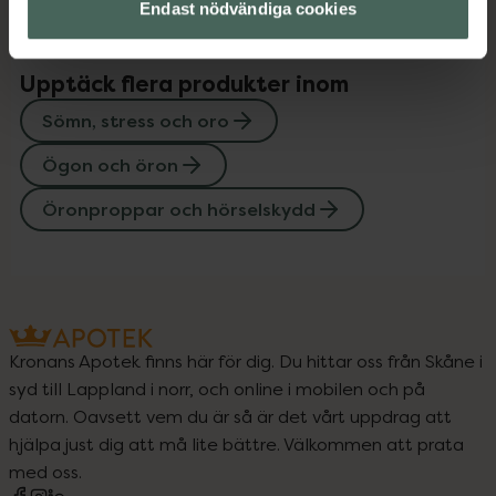
Endast nödvändiga cookies
Upptäck flera produkter inom
Sömn, stress och oro
Ögon och öron
Öronproppar och hörselskydd
Kronans Apotek finns här för dig. Du hittar oss från Skåne i
syd till Lappland i norr, och online i mobilen och på
datorn. Oavsett vem du är så är det vårt uppdrag att
hjälpa just dig att må lite bättre. Välkommen att prata
med oss.