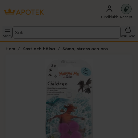
Kundklubb
Recept
Sök
Meny
Varukorg
Hem
Kost och hälsa
Sömn, stress och oro
Hoppa över Lista
Lista: . Innehåller 1 objekt.