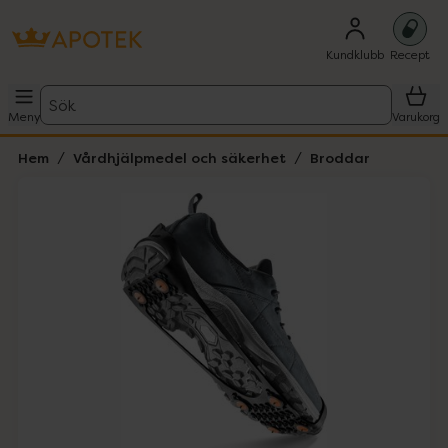
Kundklubb
Recept
Sök
Meny
Varukorg
Hem
Vårdhjälpmedel och säkerhet
Broddar
Hoppa över Lista
Lista: . Innehåller 1 objekt.