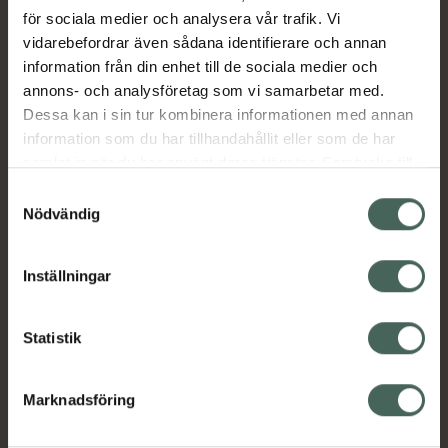
Beskrivning
Dölj
för sociala medier och analysera vår trafik. Vi
vidarebefordrar även sådana identifierare och annan
Diskret helfotsskydd för promenader(Walking).
information från din enhet till de sociala medier och
Dubbarna är tillverkade av slitstarkt härdat
annons- och analysföretag som vi samarbetar med.
stål. CE-certifierad.
Dessa kan i sin tur kombinera informationen med annan
Jämförpris
269 kr
/
par
information som du har tillhandahållit eller som de har
samlat in när du har använt deras tjänster. Samtycke till
EAN:
07393274862478
cookies är frivilligt och du kan när som helst ändra eller
Samtyckesval
Kategorier:
återkalla ditt samtycke via webbplatsens
Nödvändig
cookieinställningar. Ett återkallat samtycke påverkar inte
Broddar
lagligheten av behandling som skett innan återkallelsen.
Inställningar
Omdömen
Visa
Statistik
Instruktioner
Visa
Marknadsföring