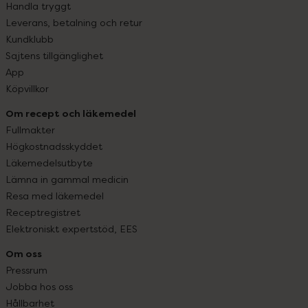
Handla tryggt
Leverans, betalning och retur
Kundklubb
Sajtens tillgänglighet
App
Köpvillkor
Om recept och läkemedel
Fullmakter
Högkostnadsskyddet
Läkemedelsutbyte
Lämna in gammal medicin
Resa med läkemedel
Receptregistret
Elektroniskt expertstöd, EES
Om oss
Pressrum
Jobba hos oss
Hållbarhet