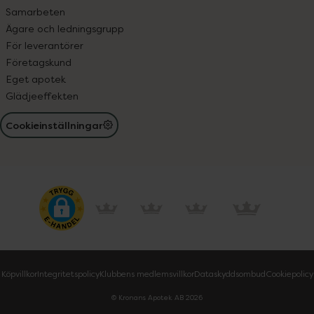
Samarbeten
Ägare och ledningsgrupp
För leverantörer
Företagskund
Eget apotek
Glädjeeffekten
Cookieinställningar
Köpvillkor
Integritetspolicy
Klubbens medlemsvillkor
Dataskyddsombud
Cookiepolicy
© Kronans Apotek AB
2026