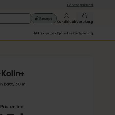
Företagskund
Recept
Kundklubb
Varukorg
Hitta apotek
Tjänster
Rådgivning
-Kolin+
ch katt, 30 ml
Pris online