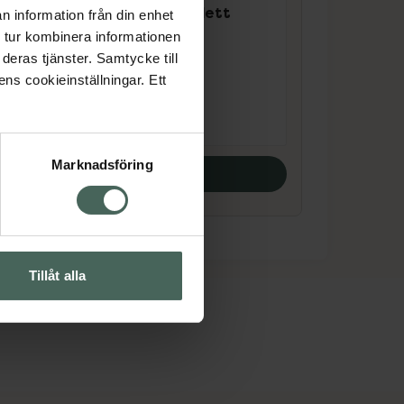
4.8 av 5 i omdöme
Canikur tuggtablett
n information från din enhet
för hund
 och
 tur kombinera informationen
Fodertillskott, 12 st
deras tjänster. Samtycke till
ens cookieinställningar. Ett
Pris online
145 kr
Marknadsföring
Köp båda
Tillåt alla