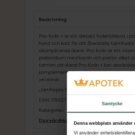
Beskrivning
Pro-Kolin + är ett dietiskt fodertillskott i 
hund och katt för att återställa tarmfunkt
okomplicerad diarré. Pro-Kolin är ett väl
prebiotikum med kaolin och pektin vilket s
tarmen vid diarré.Pro-Kolin + kan använda
komplement till medicinsk behandling r
veterinär.
Jämförpris
5966,67 kr
/
l
EAN:
05027314501929
Samtycke
Kategorier:
Djurvård
Hund
Kosttillskott till djur
Prob
Denna webbplats använder 
Vi använder enhetsidentifierar