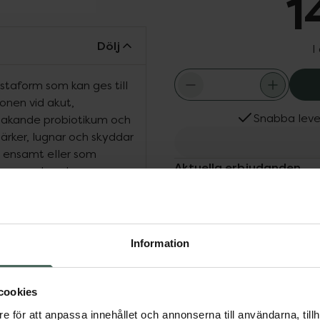
1
Dölj
I
pastaform som kan ges till
ionen vid akut,
Snabba leve
smakande probiotikum och
tärker, lugnar och skyddar
s ensamt eller som
Aktuella erbjudanden
ekommenderad av
Köps ofta tills
Information
iotika hund
cookies
e för att anpassa innehållet och annonserna till användarna, tillh