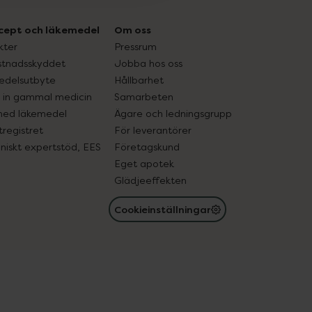
cept och läkemedel
Om oss
kter
Pressrum
tnadsskyddet
Jobba hos oss
edelsutbyte
Hållbarhet
in gammal medicin
Samarbeten
med läkemedel
Ägare och ledningsgrupp
registret
För leverantörer
oniskt expertstöd, EES
Företagskund
Eget apotek
Glädjeeffekten
Cookieinställningar