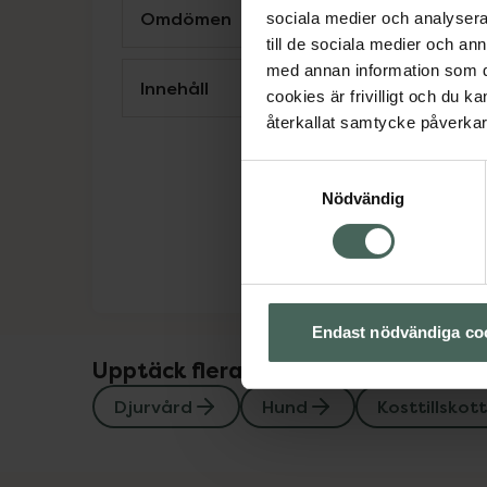
Omdömen
sociala medier och analysera 
till de sociala medier och a
med annan information som du 
Innehåll
cookies är frivilligt och du k
återkallat samtycke påverkar 
Samtyckesval
Nödvändig
Endast nödvändiga co
Upptäck flera produkter inom
Djurvård
Hund
Kosttillskott 