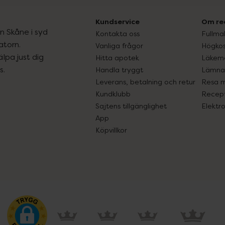
Kundservice
Om re
ån Skåne i syd
Kontakta oss
Fullma
atorn.
Vanliga frågor
Högkos
lpa just dig
Hitta apotek
Läkem
s.
Handla tryggt
Lämna 
Leverans, betalning och retur
Resa 
Kundklubb
Recept
Sajtens tillgänglighet
Elektr
App
Köpvillkor