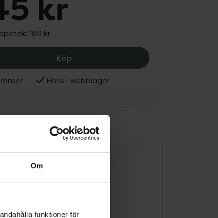
45 kr
 apotek:
189 kr
Protexin Pro-Kolin+, 145 kr.
Köp
ranser
Finns i webblager
ammans
Om
andahålla funktioner för