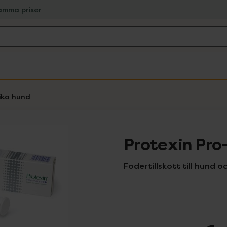
amma priser
ika hund
Protexin Pro
Fodertillskott till hund o