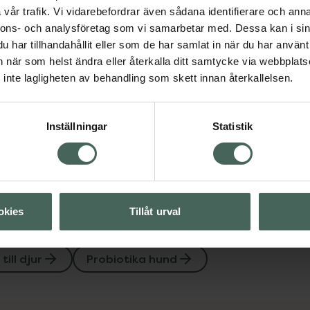
4.6 av 5 i omdöme
Protexin Pro-Kolin+
Visa
vår trafik. Vi vidarebefordrar även sådana identifierare och anna
Fodertillskott till hund
nnons- och analysföretag som vi samarbetar med. Dessa kan i sin
katt, 30 ml
har tillhandahållit eller som de har samlat in när du har använt 
Visa
an när som helst ändra eller återkalla ditt samtycke via webbplats
Pris online
inte lagligheten av behandling som skett innan återkallelsen.
145 kr
Köp båda för
:
Inställningar
Statistik
290 kr
okies
Tillåt urval
till djur
Probiotika hund