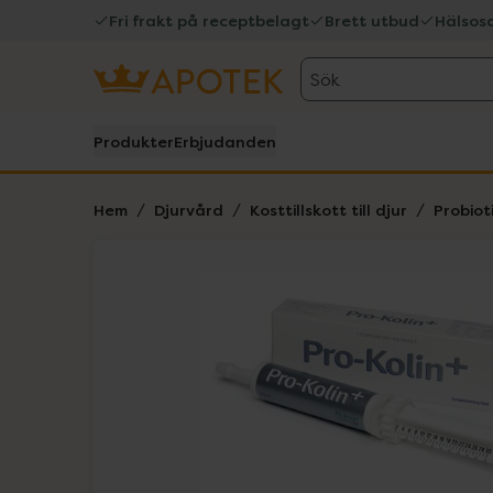
Fri frakt på receptbelagt
Brett utbud
Hälsos
Sök
Produkter
Erbjudanden
Hem
Djurvård
Kosttillskott till djur
Probiot
Hoppa över Lista
Lista: . Innehåller 1 objekt.