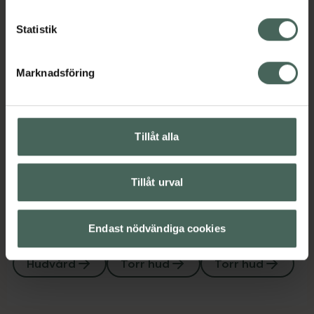
Instruktioner
Visa
Statistik
Bipacksedel från FASS
Visa
Marknadsföring
Produktmärkningar och konsumentguider
Visa
Tillåt alla
Tillåt urval
Upptäck flera produkter inom
Endast nödvändiga cookies
Hudbesvär
Hudbesvär
Hudvård
Torr hud
Torr hud