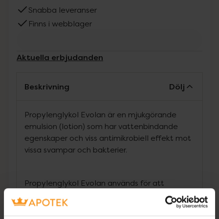
Snabba leveranser
Finns i webblager
Aktuella erbjudanden
Beskrivning
Dölj
Propylenglykol Evolan är en mjukgörande
emulsion (lotion) som har vattenbindande
egenskaper och viss antimikrobiell effekt mot
vissa svampar och bakterier.
Propylenglykol Evolan används för att
behandla torr hud av olika slag hos vuxna och
barn.