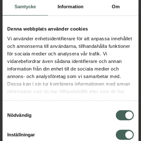
Samtycke
Information
Om
Propylenglykol som finns i Propylenglykol
Evolan kan också vara godkänd för att
behandla andra sjukdomar som inte nämns i
Denna webbplats använder cookies
denna produktinformation. Fråga läkare,
Vi använder enhetsidentifierare för att anpassa innehållet
apoteks- eller annan hälso- och
och annonserna till användarna, tillhandahålla funktioner
sjukvårdspersonal om du har ytterligare frågor
för sociala medier och analysera vår trafik. Vi
och följ alltid deras instruktion.
vidarebefordrar även sådana identifierare och annan
Jämförpris
488,24 kr
/
kg
information från din enhet till de sociala medier och
annons- och analysföretag som vi samarbetar med.
EAN:
07350041585077
Dessa kan i sin tur kombinera informationen med annan
Kategorier:
information som du har tillhandahållit eller som de har
samlat in när du har använt deras tjänster. Samtycke till
Hudbesvär
Hudbesvär
Hudvård
Torr hud
cookies är frivilligt och du kan när som helst ändra eller
Torr hud
Samtyckesval
återkalla ditt samtycke via webbplatsens
Nödvändig
cookieinställningar. Ett återkallat samtycke påverkar inte
lagligheten av behandling som skett innan återkallelsen.
Innehåll
Visa
Inställningar