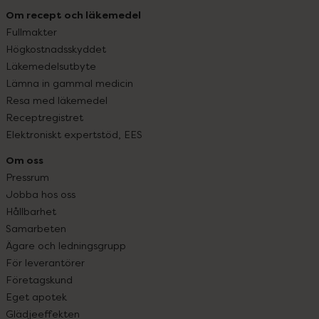
Om recept och läkemedel
Fullmakter
Högkostnadsskyddet
Läkemedelsutbyte
Lämna in gammal medicin
Resa med läkemedel
Receptregistret
Elektroniskt expertstöd, EES
Om oss
Pressrum
Jobba hos oss
Hållbarhet
Samarbeten
Ägare och ledningsgrupp
För leverantörer
Företagskund
Eget apotek
Glädjeeffekten