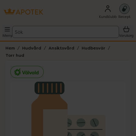
Kundklubb
Recept
Sök
Meny
Varukorg
Hem
Hudvård
Ansiktsvård
Hudbesvär
Torr hud
Hoppa över Lista
Lista: . Innehåller 1 objekt.