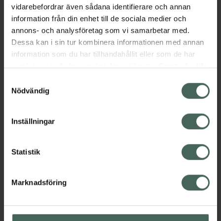
Jämförpris
6,32 kr
/
st
vidarebefordrar även sådana identifierare och annan
information från din enhet till de sociala medier och
EAN:
00885190823512
annons- och analysföretag som vi samarbetar med.
Kategorier:
Dessa kan i sin tur kombinera informationen med annan
information som du har tillhandahållit eller som de har
Ansiktsvård
samlat in när du har använt deras tjänster. Samtycke till
cookies är frivilligt och du kan när som helst ändra eller
Samtyckesval
Omdömen
Visa
återkalla ditt samtycke via webbplatsens
Nödvändig
cookieinställningar. Ett återkallat samtycke påverkar inte
lagligheten av behandling som skett innan återkallelsen.
Inställningar
Innehåll
Visa
Statistik
Instruktioner
Visa
Marknadsföring
Upptäck flera produkter inom