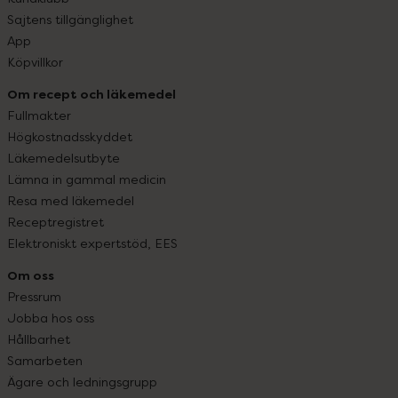
Sajtens tillgänglighet
App
Köpvillkor
Om recept och läkemedel
Fullmakter
Högkostnadsskyddet
Läkemedelsutbyte
Lämna in gammal medicin
Resa med läkemedel
Receptregistret
Elektroniskt expertstöd, EES
Om oss
Pressrum
Jobba hos oss
Hållbarhet
Samarbeten
Ägare och ledningsgrupp