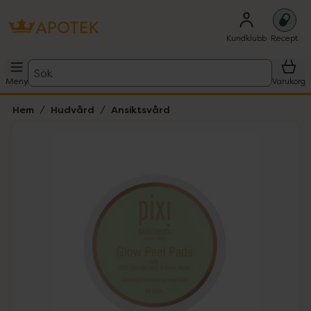
Kundklubb
Recept
Sök
Meny
Varukorg
Hem
Hudvård
Ansiktsvård
Hoppa över Lista
Lista: . Innehåller 2 objekt.