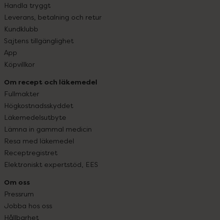
Handla tryggt
Leverans, betalning och retur
Kundklubb
Sajtens tillgänglighet
App
Köpvillkor
Om recept och läkemedel
Fullmakter
Högkostnadsskyddet
Läkemedelsutbyte
Lämna in gammal medicin
Resa med läkemedel
Receptregistret
Elektroniskt expertstöd, EES
Om oss
Pressrum
Jobba hos oss
Hållbarhet