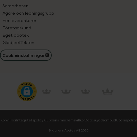
Samarbeten
Ägare och ledningsgrupp
För leverantörer
Företagskund
Eget apotek
Glädjeeffekten
Cookieinställningar
Köpvillkor
Integritetspolicy
Klubbens medlemsvillkor
Dataskyddsombud
Cookiepolicy
© Kronans Apotek AB
2026