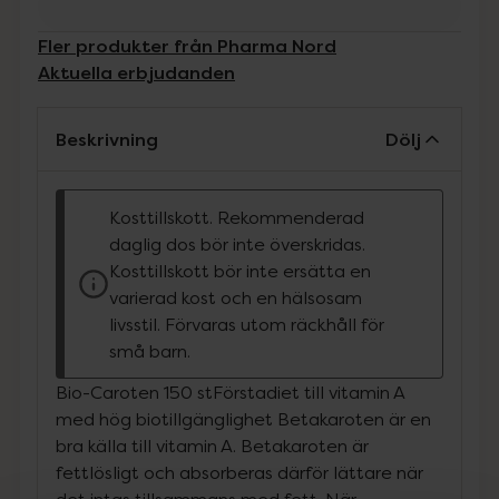
Fler produkter från Pharma Nord
Aktuella erbjudanden
Beskrivning
Dölj
Kosttillskott. Rekommenderad
daglig dos bör inte överskridas.
Kosttillskott bör inte ersätta en
varierad kost och en hälsosam
livsstil. Förvaras utom räckhåll för
små barn.
Bio-Caroten 150 stFörstadiet till vitamin A
med hög biotillgänglighet Betakaroten är en
bra källa till vitamin A. Betakaroten är
fettlösligt och absorberas därför lättare när