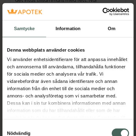
det intas tillsammans med fett. När
betakaroten omvandlas till vitamin A bidrar
det till att bibehålla normal hud och normala
slemhinnor. Det är av betydelse för normal
Samtycke
Information
Om
celldelning och immunfunktion. Dessutom
bidrar vitamin A till bibehållandet av normal
syn. Alla Pharma Nords produkter tillverkas på
Denna webbplats använder cookies
företagets egna fabrik i Danmark under
farmaceutisk kontroll för att dokumentera
Vi använder enhetsidentifierare för att anpassa innehållet
kvalitet, säkerhet och effekt.
och annonserna till användarna, tillhandahålla funktioner
för sociala medier och analysera vår trafik. Vi
Jämförpris
1,03 kr
/
st
vidarebefordrar även sådana identifierare och annan
EAN:
05709976110502
information från din enhet till de sociala medier och
annons- och analysföretag som vi samarbetar med.
Kategorier:
Dessa kan i sin tur kombinera informationen med annan
A-vitamin
A-vitamin
Betakaroten
information som du har tillhandahållit eller som de har
Betakaroten
Kost och hälsa
Kosttillskott
samlat in när du har använt deras tjänster. Samtycke till
Kosttillskott
Vitaminer och mineraler
cookies är frivilligt och du kan när som helst ändra eller
Samtyckesval
Vitaminer och mineraler
återkalla ditt samtycke via webbplatsens
Nödvändig