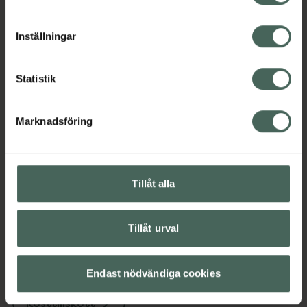
cookieinställningar. Ett återkallat samtycke påverkar inte
lagligheten av behandling som skett innan återkallelsen.
Omdömen
Visa
Inställningar
Innehåll
Visa
Statistik
Marknadsföring
Instruktioner
Visa
Tillåt alla
Upptäck flera produkter inom
A-vitamin
A-vitamin
Tillåt urval
Betakaroten
Betakaroten
Endast nödvändiga cookies
Kost och hälsa
Kosttillskott
Kosttillskott