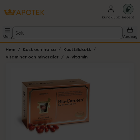
Kundklubb
Recept
Sök
Meny
Varukorg
Hem
Kost och hälsa
Kosttillskott
Vitaminer och mineraler
A-vitamin
Hoppa över Lista
Lista: . Innehåller 1 objekt.