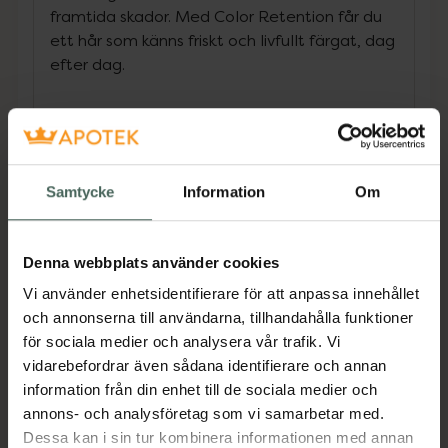
framtida skador. Med Color Retention får du
ett hår som känns friskt och livfullt färgat, dag
efter dag.
• För färgat hår
•
Colour Bond Plex-teknologi• Förlänger
färgintensiteten i färgat hår upp till 4 veckor
Samtycke
Information
Om
• Djupt återfuktande
• Vårdar och skyddar håret
Denna webbplats använder cookies
• Sulfatfritt
Vi använder enhetsidentifierare för att anpassa innehållet
och annonserna till användarna, tillhandahålla funktioner
• Mild pH-balanserad formula som vårdar ditt
för sociala medier och analysera vår trafik. Vi
hår och hårbotten på djupet
vidarebefordrar även sådana identifierare och annan
• Vegansk
information från din enhet till de sociala medier och
annons- och analysföretag som vi samarbetar med.
Jämförpris
596,67 kr
/
l
Dessa kan i sin tur kombinera informationen med annan