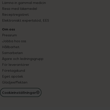
Lämna in gammal medicin
Resa med läkemedel
Receptregistret
Elektroniskt expertstöd, EES
Om oss
Pressrum
Jobba hos oss
Hållbarhet
Samarbeten
Ägare och ledningsgrupp
För leverantörer
Företagskund
Eget apotek
Glädjeeffekten
Cookieinställningar