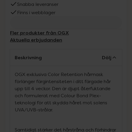
Snabba leveranser
Finns i webblager
Fler produkter från OGX
Aktuella erbjudanden
Beskrivning
Dölj
OGX exklusiva Color Retention hårmask
förlänger färgintensiteten i ditt färgade hår
upp till 4 veckor. Den är djupt återfuktande
och formulerat med Colour Bond Plex-
teknologi för att skydda håret mot solens
UVA/UVB-strålar.
Samtidigt stärker det hårstråna och förhindrar