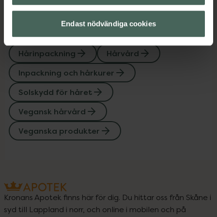
Endast nödvändiga cookies
Upptäck flera produkter inom
Hårinpackning
Hårvård
Inpackning och hårkurer
Solskydd för håret
Vegansk hårvård
Veganska produkter
Kronans Apotek finns här för dig. Du hittar oss från Skåne i
syd till Lappland i norr, och online i mobilen och på