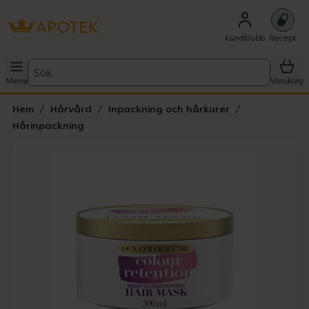
Kundklubb
Recept
Sök
Meny
Varukorg
Hem
Hårvård
Inpackning och hårkurer
Hårinpackning
Hoppa över Lista
Lista: . Innehåller 1 objekt.