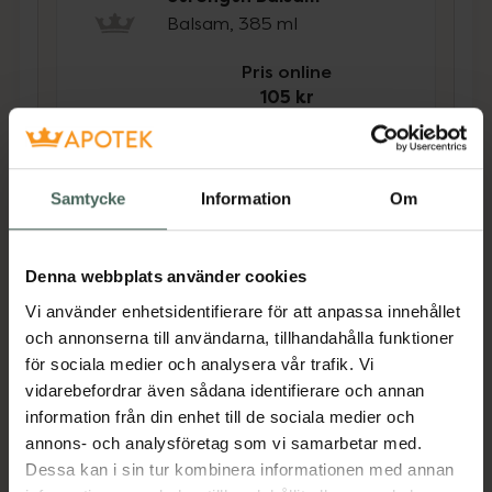
Balsam, 385 ml
Pris online
105 kr
Köp båda för
:
210 kr
Köp båda
Samtycke
Information
Om
Beskrivning
Dölj
Denna webbplats använder cookies
Vi använder enhetsidentifierare för att anpassa innehållet
Lyx möter styrka! Denna OGX-favorit hjälper
och annonserna till användarna, tillhandahålla funktioner
till att leverera makalös återfuktning med en
för sociala medier och analysera vår trafik. Vi
enastående fyllig och krämig formula. En
vidarebefordrar även sådana identifierare och annan
exklusiv blandning av silkesprotein och
information från din enhet till de sociala medier och
marockansk arganolja som intensivt
annons- och analysföretag som vi samarbetar med.
återställer och stärker håret till en silkeslen,
Dessa kan i sin tur kombinera informationen med annan