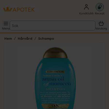
Kundklubb
Recept
Sök
Meny
Varukorg
Hem
Hårvård
Schampo
Hoppa över Lista
Lista: . Innehåller 3 objekt.