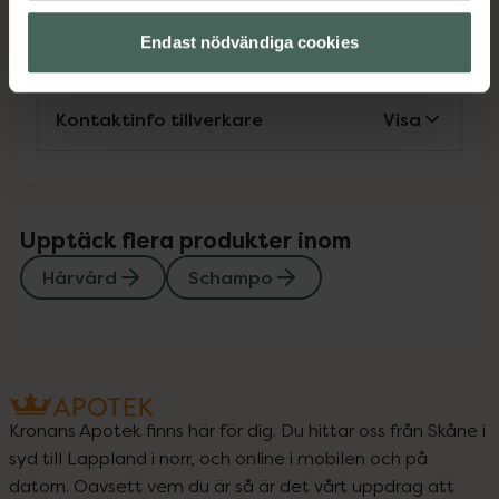
Instruktioner
Visa
Endast nödvändiga cookies
Kontaktinfo tillverkare
Visa
Upptäck flera produkter inom
Hårvård
Schampo
Kronans Apotek finns här för dig. Du hittar oss från Skåne i
syd till Lappland i norr, och online i mobilen och på
datorn. Oavsett vem du är så är det vårt uppdrag att