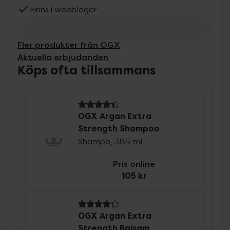
Finns i webblager
Fler produkter från OGX
Aktuella erbjudanden
Köps ofta tillsammans
4.4 av 5 i omdöme
OGX Argan Extra
Strength Shampoo
Shampo, 385 ml
Pris online
105 kr
4.3 av 5 i omdöme
OGX Argan Extra
Strength Balsam