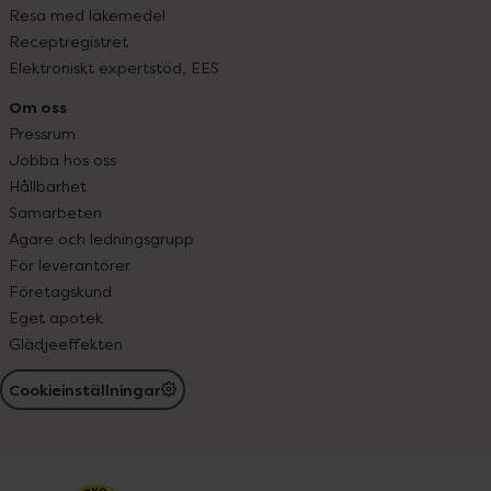
Resa med läkemedel
Receptregistret
Elektroniskt expertstöd, EES
Om oss
Pressrum
Jobba hos oss
Hållbarhet
Samarbeten
Ägare och ledningsgrupp
För leverantörer
Företagskund
Eget apotek
Glädjeeffekten
Cookieinställningar