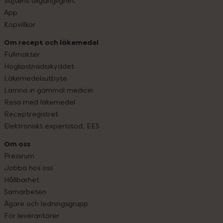
Sajtens tillgänglighet
App
Köpvillkor
Om recept och läkemedel
Fullmakter
Högkostnadsskyddet
Läkemedelsutbyte
Lämna in gammal medicin
Resa med läkemedel
Receptregistret
Elektroniskt expertstöd, EES
Om oss
Pressrum
Jobba hos oss
Hållbarhet
Samarbeten
Ägare och ledningsgrupp
För leverantörer