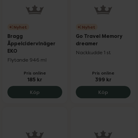
Nyhet
Nyhet
Bragg
Go Travel Memory
Äppelcidervinäger
dreamer
EKO
Nackkudde 1 st
Flytande 946 ml
Pris online
Pris online
185 kr
399 kr
Bragg Äppelcidervinäger EKO, 185 kr.
Go Travel M
Köp
Köp