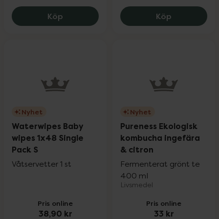
Enervit E.Sport Isocarb 2:1 citron, 199 kr
Närokällan 
Köp
Köp
Nyhet
Nyhet
Waterwipes Baby
Pureness Ekologisk
wipes 1x48 Single
kombucha ingefära
Pack S
& citron
Våtservetter 1 st
Fermenterat grönt te
400 ml
Livsmedel
Pris online
Pris online
38,90 kr
33 kr