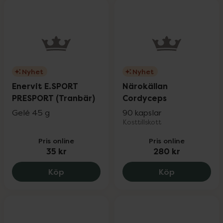
Nyhet
Nyhet
Enervit E.SPORT
Närokällan
PRESPORT (Tranbär)
Cordyceps
Gelé 45 g
90 kapslar
Kosttillskott
Pris online
Pris online
35 kr
280 kr
Enervit E.SPORT PRESPORT (Tranbär), 35
Närokällan 
Köp
Köp