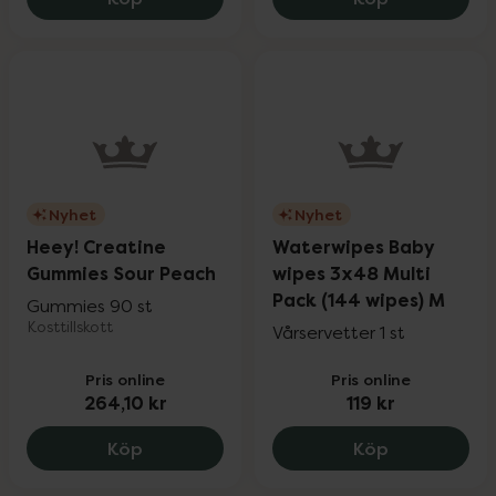
Nyhet
Nyhet
Heey! Creatine
Waterwipes Baby
Gummies Sour Peach
wipes 3x48 Multi
Pack (144 wipes) M
Gummies 90 st
Kosttillskott
Vårservetter 1 st
Pris online
Pris online
264,10 kr
119 kr
Heey! Creatine Gummies Sour Peach, 264
Waterwipes 
Köp
Köp