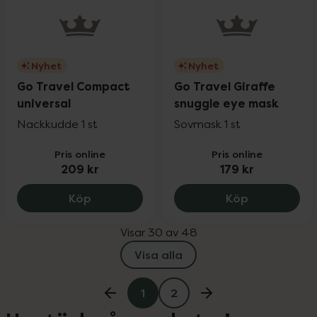
Nyhet
Nyhet
Go Travel Compact
Go Travel Giraffe
universal
snuggle eye mask
Nackkudde 1 st
Sovmask 1 st
Pris online
Pris online
209 kr
179 kr
Go Travel Compact universal, 209 kr.
Go Travel Gi
Köp
Köp
Visar 30 av 48
Visa alla
1
2