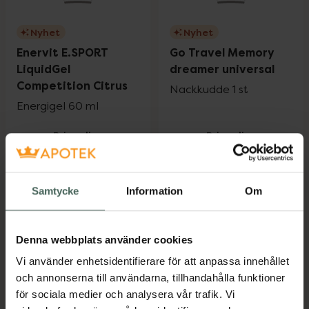
Nyhet
Nyhet
Enervit E.SPORT
Go Travel Memory
LiquidGel
dreamer universal
Competition Citrus
Nackkudde 1 st
Energigel 60 ml
Pris online
Pris online
39 kr
289 kr
Enervit E.SPORT LiquidGel Competition C
Go Travel M
Köp
Köp
Samtycke
Information
Om
Denna webbplats använder cookies
Vi använder enhetsidentifierare för att anpassa innehållet
och annonserna till användarna, tillhandahålla funktioner
för sociala medier och analysera vår trafik. Vi