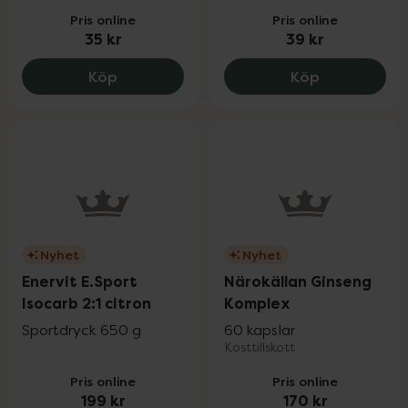
Pris online
Pris online
35 kr
39 kr
Enervit E.Sport C21 Carbo Gel Mango, 35
Enervit E.Sp
Köp
Köp
Nyhet
Nyhet
Enervit E.Sport
Närokällan Ginseng
Isocarb 2:1 citron
Komplex
Sportdryck 650 g
60 kapslar
Kosttillskott
Pris online
Pris online
199 kr
170 kr