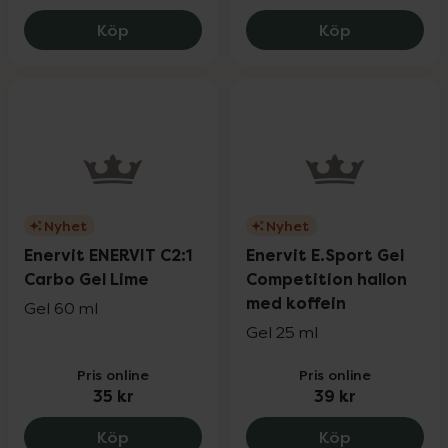
Waterwipes Baby wipes 1x48 Single Pack
Pureness Ek
Köp
Köp
Nyhet
Nyhet
Enervit ENERVIT C2:1
Enervit E.Sport Gel
Carbo Gel Lime
Competition hallon
med koffein
Gel 60 ml
Gel 25 ml
Pris online
Pris online
35 kr
39 kr
Enervit ENERVIT C2:1 Carbo Gel Lime, 35 
Enervit E.Sp
Köp
Köp