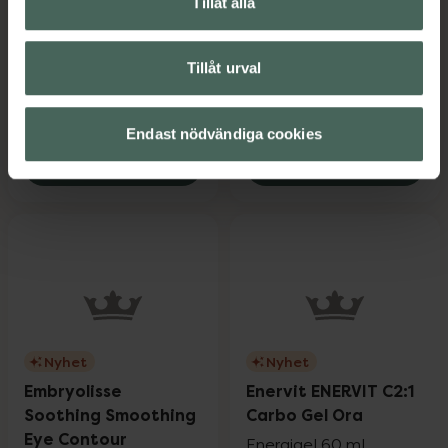
Tillåt alla
400IE
Caffeine
60 kapslar
Energigel 60 ml
Kosttillskott
Tillåt urval
Pris online
Pris online
339 kr
39 kr
Endast nödvändiga cookies
Närokällan E-vitaminkomplex 400IE, 33
Enervit ENER
Köp
Köp
Nyhet
Nyhet
Embryolisse
Enervit ENERVIT C2:1
Soothing Smoothing
Carbo Gel Ora
Eye Contour
Energigel 60 ml