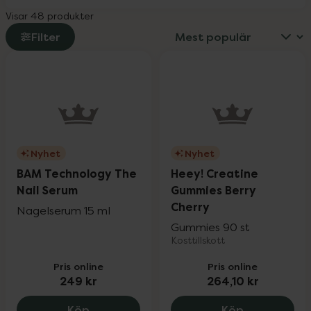
Visar 48 produkter
Filter
Nyhet
Nyhet
BAM Technology The
Heey! Creatine
Nail Serum
Gummies Berry
Cherry
Nagelserum 15 ml
Gummies 90 st
Kosttillskott
Pris online
Pris online
249 kr
264,10 kr
BAM Technology The Nail Serum, 249 kr
Heey! Creati
Köp
Köp