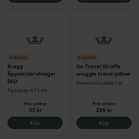
Nyhet
Nyhet
Bragg
Go Travel Giraffe
Äppelcidervinäger
snuggle travel pillow
EKO
Rese­nackkudde 1 st
Flytande 473 ml
Pris online
Pris online
113 kr
299 kr
Bragg Äppelcidervinäger EKO, 113 kr.
Go Travel Gi
Köp
Köp