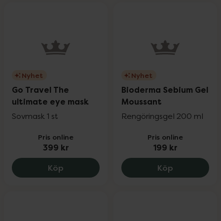
Nyhet
Nyhet
Go Travel The
Bioderma Sebium Gel
ultimate eye mask
Moussant
Sovmask 1 st
Rengöringsgel 200 ml
Pris online
Pris online
399 kr
199 kr
Go Travel The ultimate eye mask, 399 k
Bioderma Se
Köp
Köp