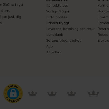
ån Skåne i syd
Kontakta oss
Fullma
atorn.
Vanliga frågor
Högkos
lpa just dig
Hitta apotek
Läkem
s.
Handla tryggt
Lämna 
Leverans, betalning och retur
Resa 
Kundklubb
Recept
Sajtens tillgänglighet
Elektr
App
Köpvillkor