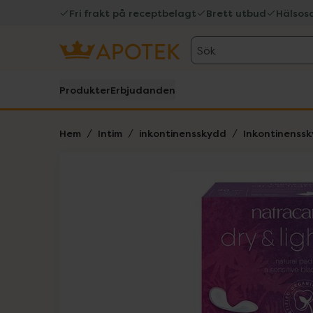
Fri frakt på receptbelagt
Brett utbud
Hälsos
Sök
Produkter
Erbjudanden
Hem
Intim
inkontinensskydd
Inkontinenssk
Hoppa över Lista
Lista: . Innehåller 1 objekt.