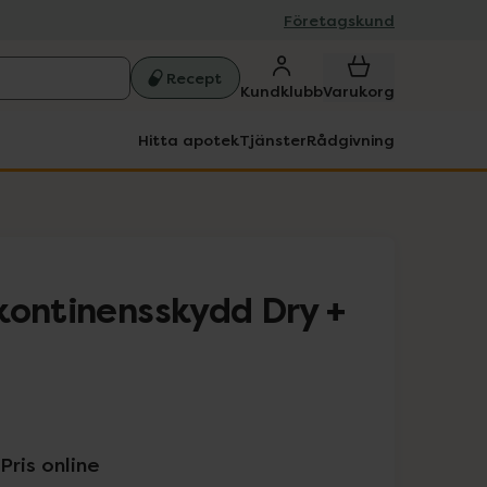
Företagskund
Recept
Kundklubb
Varukorg
Hitta apotek
Tjänster
Rådgivning
kontinensskydd Dry +
Pris online