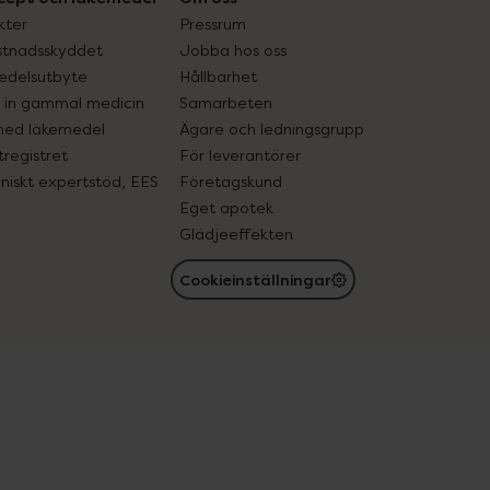
kter
Pressrum
tnadsskyddet
Jobba hos oss
edelsutbyte
Hållbarhet
in gammal medicin
Samarbeten
med läkemedel
Ägare och ledningsgrupp
registret
För leverantörer
oniskt expertstöd, EES
Företagskund
Eget apotek
Glädjeeffekten
Cookieinställningar