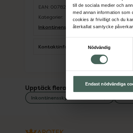
till de sociala medier och a
EAN:
00782126003508
med annan information som du 
Kategorier:
cookies är frivilligt och du k
Inkontinensskydd för kvinnor
Intim
inko
återkallat samtycke påverkar 
Samtyckesval
Kontaktinfo tillverkare
Nödvändig
Endast nödvändiga co
Upptäck flera produkter inom
Inkontinensskydd för kvinnor
Intim