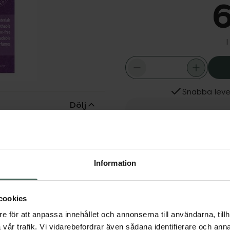
6
I
Snabba leve
Dölj
Fler produkter från Natr
lulosa inkapslad i mjuk,
Aktuella erbjudanden
ndas och håller den torr
ud. Mjukt ekologiskt
Information
rtifierad absorberande
barriär. Skydden är
 dem lätta att ta med.
cookies
e för att anpassa innehållet och annonserna till användarna, tillh
vår trafik. Vi vidarebefordrar även sådana identifierare och anna