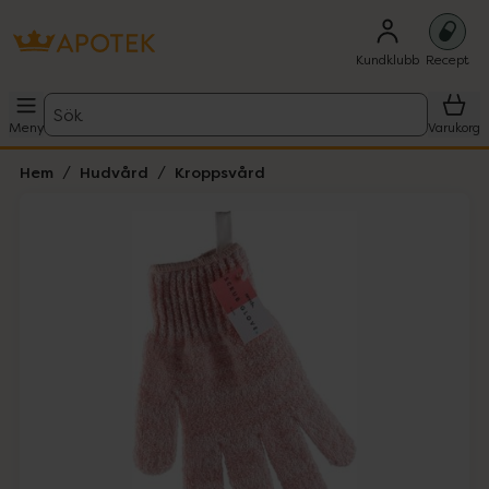
Kundklubb
Recept
Sök
Meny
Varukorg
Hem
Hudvård
Kroppsvård
Hoppa över Lista
Lista: . Innehåller 1 objekt.