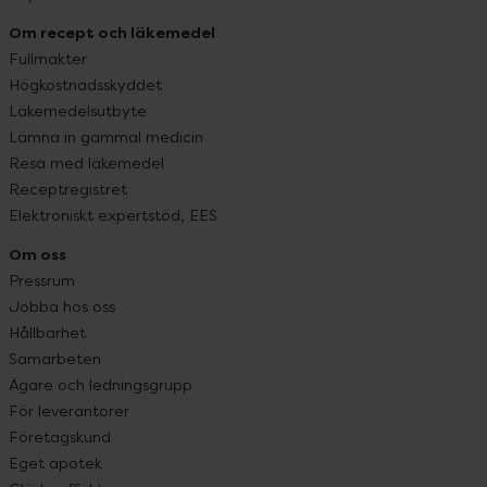
Om recept och läkemedel
Fullmakter
Högkostnadsskyddet
Läkemedelsutbyte
Lämna in gammal medicin
Resa med läkemedel
Receptregistret
Elektroniskt expertstöd, EES
Om oss
Pressrum
Jobba hos oss
Hållbarhet
Samarbeten
Ägare och ledningsgrupp
För leverantörer
Företagskund
Eget apotek