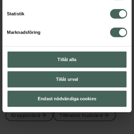
Kategorier:
För henne
Hudvård
Kroppsvård
Statistik
Tillbehör hudvård
Marknadsföring
Omdömen
Visa
Tillåt alla
Innehåll
Visa
Tillåt urval
Upptäck flera produkter inom
Endast nödvändiga cookies
För henne
Hudvård
Kroppsvård
Tillbehör hudvård