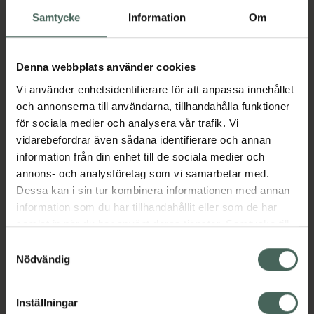
Ekologiska tops 200 st
Samtycke
Information
Om
Kampanjpris online
14,25 kr
Denna webbplats använder cookies
Tidigare pris:
19 kr
Vi använder enhetsidentifierare för att anpassa innehållet
Köp båda för
:
och annonserna till användarna, tillhandahålla funktioner
26,15 kr
för sociala medier och analysera vår trafik. Vi
Köp båda
vidarebefordrar även sådana identifierare och annan
information från din enhet till de sociala medier och
annons- och analysföretag som vi samarbetar med.
Dessa kan i sin tur kombinera informationen med annan
Beskrivning
Dölj
information som du har tillhandahållit eller som de har
samlat in när du har använt deras tjänster. Samtycke till
Skrubbvante som används för att skrubba
cookies är frivilligt och du kan när som helst ändra eller
Samtyckesval
bort döda hudceller på kroppen.
återkalla ditt samtycke via webbplatsens
Nödvändig
Jämförpris
35 kr
/
st
cookieinställningar. Ett återkallat samtycke påverkar inte
lagligheten av behandling som skett innan återkallelsen.
EAN:
07330744788975
Inställningar