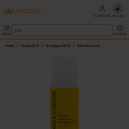
Kundklubb
Recept
Sök
Meny
Varukorg
Hem
Hudvård
Kroppsvård
Deodorant
Hoppa över Lista
Lista: . Innehåller 4 objekt.