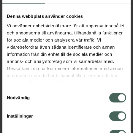
olja från ricinfrön. Utsedd till Sveriges bästa
Deodorant av Bäst i Test. 100% vegansk och
Denna webbplats använder cookies
fri från färgämnen och mikroplaster.
Producerad i Sverige. Med doft av somrig
Vi använder enhetsidentifierare för att anpassa innehållet
mynta. Antiperspirant. Roll-on. Clinical
och annonserna till användarna, tillhandahålla funktioner
Strength är till skillnad från vanliga
för sociala medier och analysera vår trafik. Vi
deodoranter utformade för att öka dess
vidarebefordrar även sådana identifierare och annan
förmåga att hantera lukt och fukt när
information från din enhet till de sociala medier och
användarens stressnivåer stiger. Med andra
annons- och analysföretag som vi samarbetar med.
ord, när det blir tufft blir deodoranten tuffare.
Dessa kan i sin tur kombinera informationen med annan
information som du har tillhandahållit eller som de har
Jämförpris
2,15 kr
/
ml
samlat in när du har använt deras tjänster. Samtycke till
EAN:
07350103700080
cookies är frivilligt och du kan när som helst ändra eller
Samtyckesval
återkalla ditt samtycke via webbplatsens
Nödvändig
Kategorier:
cookieinställningar. Ett återkallat samtycke påverkar inte
Deodorant
Hudvård
Kroppsvård
lagligheten av behandling som skett innan återkallelsen.
Inställningar
Omdömen
Visa