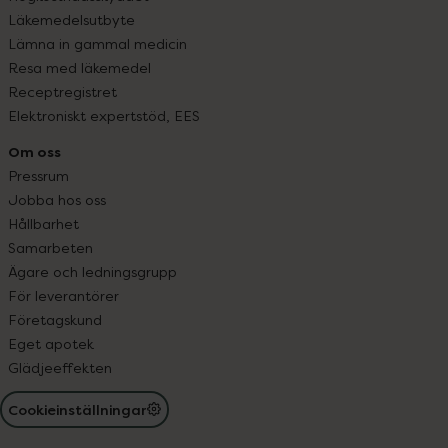
Läkemedelsutbyte
Lämna in gammal medicin
Resa med läkemedel
Receptregistret
Elektroniskt expertstöd, EES
Om oss
Pressrum
Jobba hos oss
Hållbarhet
Samarbeten
Ägare och ledningsgrupp
För leverantörer
Företagskund
Eget apotek
Glädjeeffekten
Cookieinställningar