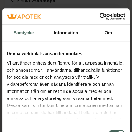
Finns i webblager
Fler produkter från Mörser Solingen
Aktuella erbjudanden
Samtycke
Information
Om
Beskrivning
Dölj
Denna webbplats använder cookies
Tånagelklippare med praktisk uppsamlare.
Vi använder enhetsidentifierare för att anpassa innehållet
och annonserna till användarna, tillhandahålla funktioner
Jämförpris
59 kr
/
st
för sociala medier och analysera vår trafik. Vi
EAN:
04038658304573
vidarebefordrar även sådana identifierare och annan
information från din enhet till de sociala medier och
Kategorier:
annons- och analysföretag som vi samarbetar med.
Fotvård
Tillbehör och fotfilar
Dessa kan i sin tur kombinera informationen med annan
information som du har tillhandahållit eller som de har
samlat in när du har använt deras tjänster. Samtycke till
Omdömen
Visa
cookies är frivilligt och du kan när som helst ändra eller
Samtyckesval