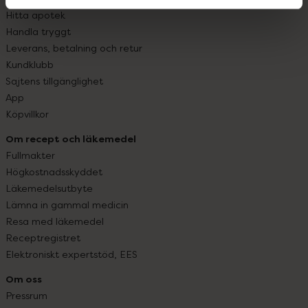
Hitta apotek
Handla tryggt
Leverans, betalning och retur
Kundklubb
Sajtens tillgänglighet
App
Köpvillkor
Om recept och läkemedel
Fullmakter
Högkostnadsskyddet
Läkemedelsutbyte
Lämna in gammal medicin
Resa med läkemedel
Receptregistret
Elektroniskt expertstöd, EES
Om oss
Pressrum