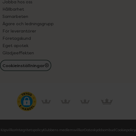
Jobba hos oss
Hållbarhet
Samarbeten
Ägare och ledningsgrupp
För leverantörer
Företagskund
Eget apotek
Glädjeeffekten
Cookieinställningar
Köpvillkor
Integritetspolicy
Klubbens medlemsvillkor
Dataskyddsombud
Cookiepolicy