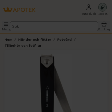
Kundklubb
Recept
Sök
Meny
Varukorg
Hem
Händer och fötter
Fotvård
Tillbehör och fotfilar
Hoppa över Lista
Lista: . Innehåller 1 objekt.