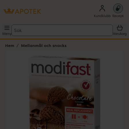
Kundklubb
Recept
Sök
Meny
Varukorg
Hem
Mellanmål och snacks
Hoppa över Lista
Lista: . Innehåller 1 objekt.