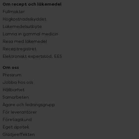
Om recept och läkemedel
Fullmakter
Högkostnadsskyddet
Läkemedelsutbyte
Lämna in gammal medicin
Resa med läkemedel
Receptregistret
Elektroniskt expertstöd, EES
Om oss
Pressrum
Jobba hos oss
Hållbarhet
Samarbeten
Ägare och ledningsgrupp
För leverantörer
Företagskund
Eget apotek
Glädjeeffekten