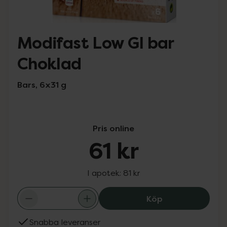
Modifast Low GI bar
Choklad
Bars, 6x31 g
Pris online
61 kr
I apotek:
81 kr
Modifast Low GI
Köp
Snabba leveranser