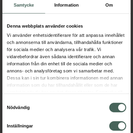
Samtycke
Information
Om
55 g
Livsmedel
Denna webbplats använder cookies
Pris online
135 kr
Vi använder enhetsidentifierare för att anpassa innehållet
och annonserna till användarna, tillhandahålla funktioner
Köp båda för
:
196 kr
för sociala medier och analysera vår trafik. Vi
vidarebefordrar även sådana identifierare och annan
Köp båda
information från din enhet till de sociala medier och
annons- och analysföretag som vi samarbetar med.
Dessa kan i sin tur kombinera informationen med annan
Beskrivning
Dölj
information som du har tillhandahållit eller som de har
samlat in när du har använt deras tjänster. Samtycke till
cookies är frivilligt och du kan när som helst ändra eller
En bar är ett näringsrikt mellanmål och två
Samtyckesval
återkalla ditt samtycke via webbplatsens
bars motsvarar en måltid för viktkontroll.
Nödvändig
cookieinställningar. Ett återkallat samtycke påverkar inte
Jämförpris
446,25 kr
/
kg
lagligheten av behandling som skett innan återkallelsen.
Inställningar
EAN:
03175681006768