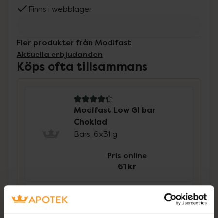
Finns i webblager
Fler produkter från Modifast
Aktuella erbjudanden
Köps ofta tillsammans
4.3 av 5 i omdöme
Modifast Low GI bar
Choklad
Bars, 6x31 g
Pris online
61 kr
5 av 5 i omdöme
Modifast LCD Chocolate
Dryck med chokladsmak 8 x