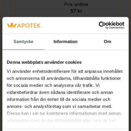
Pris online
57 kr
Köp båda för
:
192 kr
Köp båda
Samtycke
Information
Om
Beskrivning
Dölj
Denna webbplats använder cookies
Vi använder enhetsidentifierare för att anpassa innehållet
Locobase Repair är en återuppbyggande och
och annonserna till användarna, tillhandahålla funktioner
skyddande specialkräm som snabbt och
för sociala medier och analysera vår trafik. Vi
effektivt reparerar torr och sprucken hud.
vidarebefordrar även sådana identifierare och annan
Krämen kan även användas som
information från din enhet till de sociala medier och
kompletterande hudvård vid atopiskt eksem.
annons- och analysföretag som vi samarbetar med.
Locobase Repair tillför hudidentiska
Dessa kan i sin tur kombinera informationen med annan
barriärfetter som tränger ner i huden och
information som du har tillhandahållit eller som de har
frigörs när det behövs. Den ger omedelbar
samlat in när du har använt deras tjänster. Samtycke till