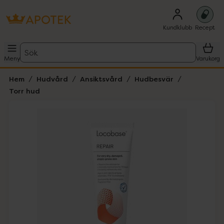
Kundklubb
Recept
Sök
Meny
Varukorg
Hem
Hudvård
Ansiktsvård
Hudbesvär
Torr hud
Hoppa över Lista
Lista: . Innehåller 1 objekt.