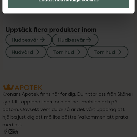
Upptäck flera produkter inom
Hudbesvär
Hudbesvär
Hudvård
Torr hud
Torr hud
Kronans Apotek finns här för dig. Du hittar oss från Skåne i
syd till Lappland i norr, och online i mobilen och på
datorn. Oavsett vem du är så är det vårt uppdrag att
hjälpa just dig att må lite bättre. Välkommen att prata
med oss.