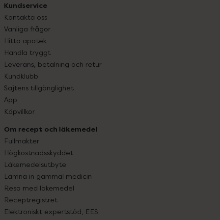
Kundservice
Kontakta oss
Vanliga frågor
Hitta apotek
Handla tryggt
Leverans, betalning och retur
Kundklubb
Sajtens tillgänglighet
App
Köpvillkor
Om recept och läkemedel
Fullmakter
Högkostnadsskyddet
Läkemedelsutbyte
Lämna in gammal medicin
Resa med läkemedel
Receptregistret
Elektroniskt expertstöd, EES