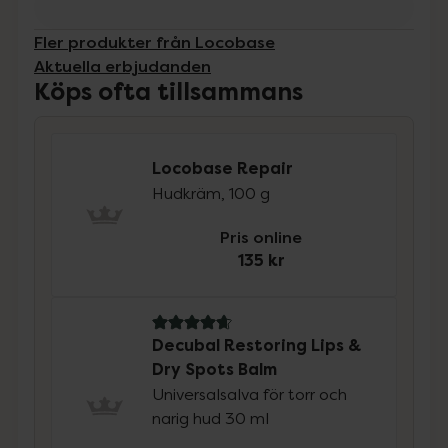
Fler produkter från Locobase
Aktuella erbjudanden
Köps ofta tillsammans
Locobase Repair
Hudkräm, 100 g
Pris online
135 kr
4.8 av 5 i omdöme
Decubal Restoring Lips &
Dry Spots Balm
Universalsalva för torr och
narig hud 30 ml