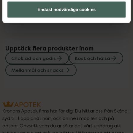
Endast nödvändiga cookies
Instruktioner
Visa
Upptäck flera produkter inom
Choklad och godis
Kost och hälsa
Mellanmål och snacks
Kronans Apotek finns här för dig. Du hittar oss från Skåne i
syd till Lappland i norr, och online i mobilen och på
datorn. Oavsett vem du är så är det vårt uppdrag att