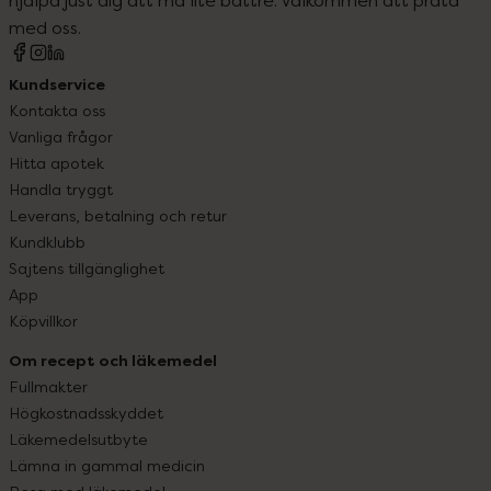
hjälpa just dig att må lite bättre. Välkommen att prata
med oss.
Kundservice
Kontakta oss
Vanliga frågor
Hitta apotek
Handla tryggt
Leverans, betalning och retur
Kundklubb
Sajtens tillgänglighet
App
Köpvillkor
Om recept och läkemedel
Fullmakter
Högkostnadsskyddet
Läkemedelsutbyte
Lämna in gammal medicin