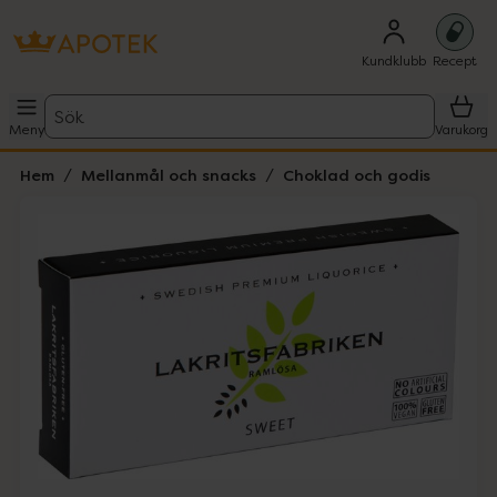
Kundklubb
Recept
Sök
Meny
Varukorg
Hem
Mellanmål och snacks
Choklad och godis
Hoppa över Lista
Lista: . Innehåller 1 objekt.