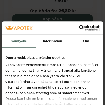
5,90 kr
Köp båda för
:
26,80 kr
Köp båda
Beskrivning
Dölj
Samtycke
Information
Om
Produkten innehåller tillsatt socker
Denna webbplats använder cookies
Lakritsfabrikens mjuka sötlakrits i 40 grams
Vi använder enhetsidentifierare för att anpassa innehållet
förpackning.
och annonserna till användarna, tillhandahålla funktioner
för sociala medier och analysera vår trafik. Vi
Näringsinformation
per 100 g
vidarebefordrar även sådana identifierare och annan
information från din enhet till de sociala medier och
Energi
1409 kJ, 332 kcal
annons- och analysföretag som vi samarbetar med.
Fett
2.40 g
Dessa kan i sin tur kombinera informationen med annan
information som du har tillhandahållit eller som de har