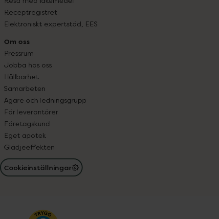
Resa med läkemedel
Receptregistret
Elektroniskt expertstöd, EES
Om oss
Pressrum
Jobba hos oss
Hållbarhet
Samarbeten
Ägare och ledningsgrupp
För leverantörer
Företagskund
Eget apotek
Glädjeeffekten
Cookieinställningar