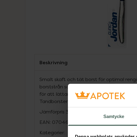
Beskrivning
Smalt skaft och tät borst för optimal ren
borststrån som effektivt tar bort fläckar på
för att lättare komma åt speciellt bra för
Tandborsten finns i olika färger. Vilken du få
Jämförpris
31,90 kr
/
st
Samtycke
EAN:
07046110034743
Kategorier:
Denna webbplats använder 