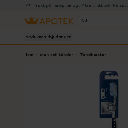
Fri frakt på receptbelagt
Brett utbud
Hälsos
Sök
Produkter
Erbjudanden
Hem
Mun och tänder
Tandborstar
Hoppa över Lista
Lista: . Innehåller 1 objekt.