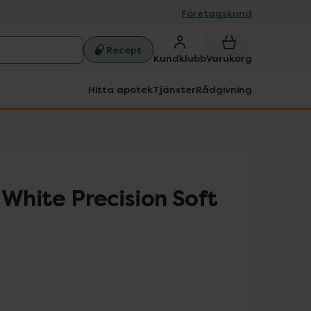
Företagskund
Recept
Kundklubb
Varukorg
Hitta apotek
Tjänster
Rådgivning
 White Precision Soft