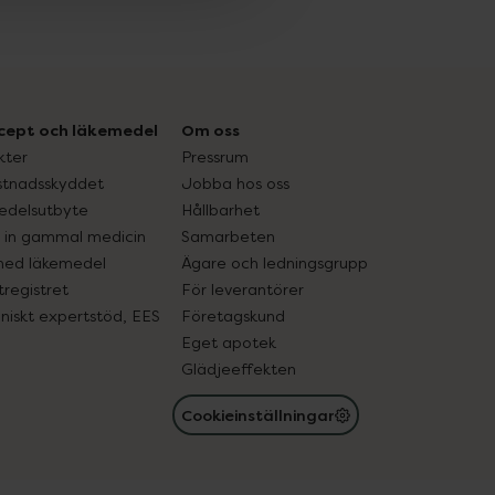
cept och läkemedel
Om oss
kter
Pressrum
tnadsskyddet
Jobba hos oss
edelsutbyte
Hållbarhet
in gammal medicin
Samarbeten
med läkemedel
Ägare och ledningsgrupp
registret
För leverantörer
oniskt expertstöd, EES
Företagskund
Eget apotek
Glädjeeffekten
Cookieinställningar