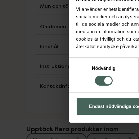
Mun och tänder
Tandborstar
Vi använder enhetsidentifierar
sociala medier och analysera 
till de sociala medier och a
Omdömen
med annan information som du 
cookies är frivilligt och du k
Innehåll
återkallat samtycke påverkar 
Samtyckesval
Instruktioner
Nödvändig
Kontaktinfo tillverkare
Endast nödvändiga co
Upptäck flera produkter inom