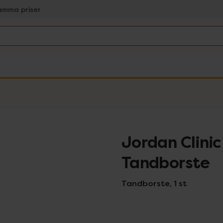
amma priser
Jordan Clinic
Tandborste
Tandborste, 1 st