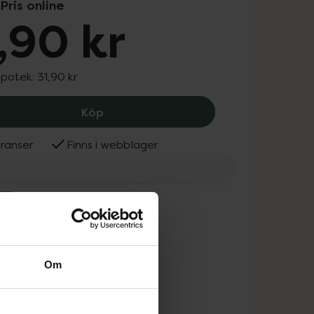
Pris online
,90 kr
apotek:
31,90 kr
Jordan Clinic White Precision Soft Ta
Köp
ranser
Finns i webblager
dan
Om