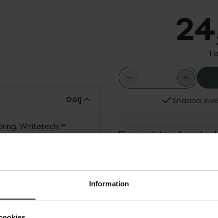
24
I 
Dölj
Snabba leve
göring. Whitetech™
Fler produkter från Jor
 dina tänder. Active Tip
Aktuella erbjudanden
 tänderna längst bak.
r blir en överraskning!
Information
cookies