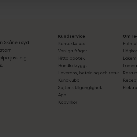
Kundservice
Om re
ån Skåne i syd
Kontakta oss
Fullma
atorn.
Vanliga frågor
Högkos
lpa just dig
Hitta apotek
Läkem
s.
Handla tryggt
Lämna 
Leverans, betalning och retur
Resa 
Kundklubb
Recept
Sajtens tillgänglighet
Elektr
App
Köpvillkor