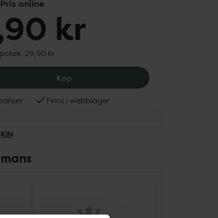
Pris online
,90 kr
apotek:
29,90 kr
It'S Skin The Fresh Mask Sheet Tea Tr
Köp
ranser
Finns i webblager
SKIN
ammans