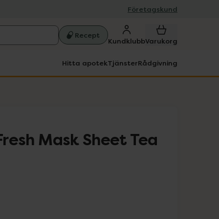
Företagskund
Recept
Kundklubb
Varukorg
Hitta apotek
Tjänster
Rådgivning
 Fresh Mask Sheet Tea