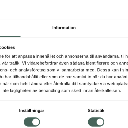
lätt känns blank,
d.
4.8 av 5 i omdöme
en hjälper huden att
It'S Skin The Fresh 
Information
ar särskilt bra när
Sheet Tea Tree
in naturliga balans.
Sheet mask 18 g
 jämnare intryck och en
cookies
Pris online
23,90 kr
e för att anpassa innehållet och annonserna till användarna, tillh
verka enligt
vår trafik. Vi vidarebefordrar även sådana identifierare och anna
Köp båda för
:
 upplevas fräsch,
nnons- och analysföretag som vi samarbetar med. Dessa kan i sin
41,80 kr
 ansiktsmask som gör det
har tillhandahållit eller som de har samlat in när du har använt 
an när som helst ändra eller återkalla ditt samtycke via webbplats
inte lagligheten av behandling som skett innan återkallelsen.
Inställningar
Statistik
ntfläckar
Sheet mask