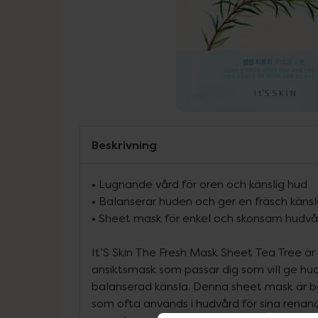
Beskrivning
•
Lugnande vård för oren och känslig hud
•
Balanserar huden och ger en fräsch käns
•
Sheet mask för enkel och skonsam hudvå
It’S Skin The Fresh Mask Sheet Tea Tree ä
ansiktsmask som passar dig som vill ge hu
balanserad känsla. Denna sheet mask är be
som ofta används i hudvård för sina rena