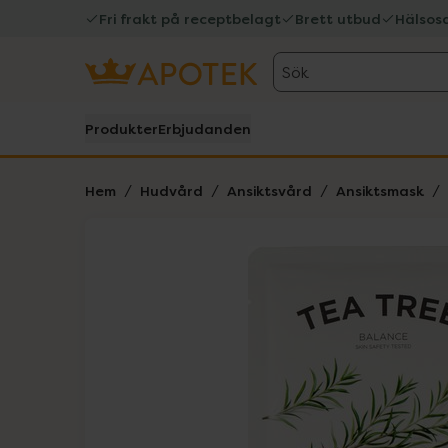
Fri frakt på receptbelagt
Brett utbud
Hälsos
Sök
Produkter
Erbjudanden
Hem
Hudvård
Ansiktsvård
Ansiktsmask
Hoppa över Lista
Lista: . Innehåller 1 objekt.