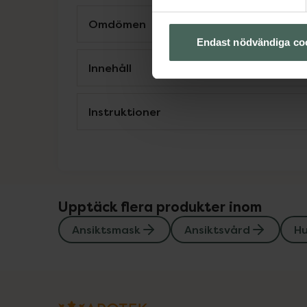
Omdömen
Endast nödvändiga co
Innehåll
Instruktioner
Upptäck flera produkter inom
Ansiktsmask
Ansiktsvård
H