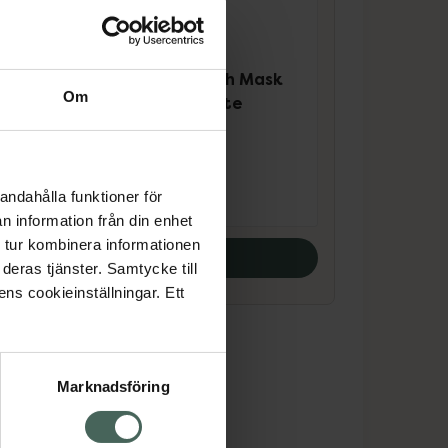
5 av 5 i omdöme
Mask
It'S Skin The Fresh Mask
Om
Sheet Pomegrante
Sheet mask 20 g
Pris online
17,90 kr
andahålla funktioner för
n information från din enhet
 tur kombinera informationen
Köp båda
deras tjänster. Samtycke till
ens cookieinställningar. Ett
Marknadsföring