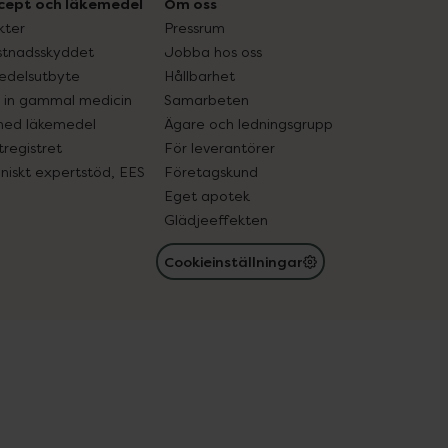
cept och läkemedel
Om oss
kter
Pressrum
tnadsskyddet
Jobba hos oss
edelsutbyte
Hållbarhet
in gammal medicin
Samarbeten
med läkemedel
Ägare och ledningsgrupp
registret
För leverantörer
oniskt expertstöd, EES
Företagskund
Eget apotek
Glädjeeffekten
Cookieinställningar