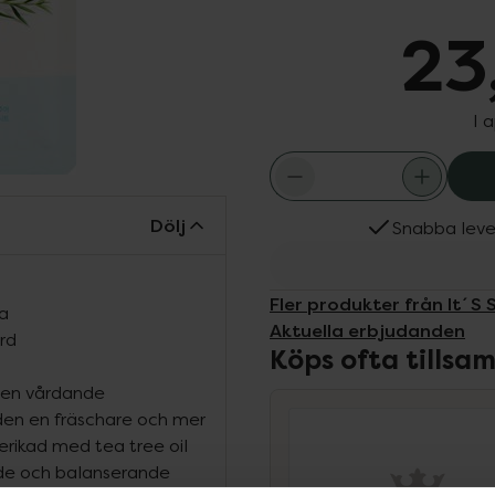
23
I 
Dölj
Snabba leve
Fler produkter från It´S 
la
Aktuella erbjudanden
rd
Köps ofta tills
r en vårdande
den en fräschare och mer
rikad med tea tree oil
nde och balanserande