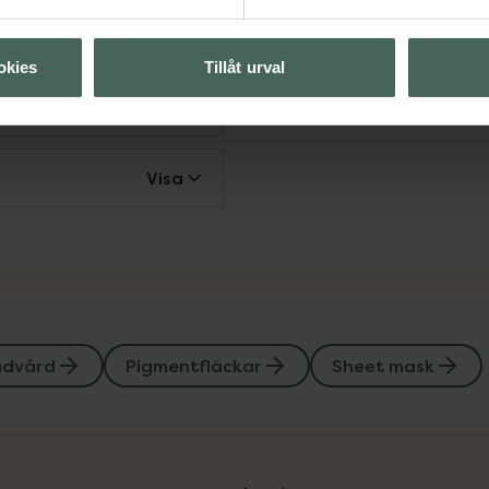
Visa
okies
Tillåt urval
Visa
Visa
udvård
Pigmentfläckar
Sheet mask