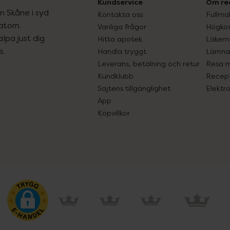
Kundservice
Om re
ån Skåne i syd
Kontakta oss
Fullma
atorn.
Vanliga frågor
Högkos
lpa just dig
Hitta apotek
Läkem
s.
Handla tryggt
Lämna 
Leverans, betalning och retur
Resa 
Kundklubb
Recept
Sajtens tillgänglighet
Elektr
App
Köpvillkor