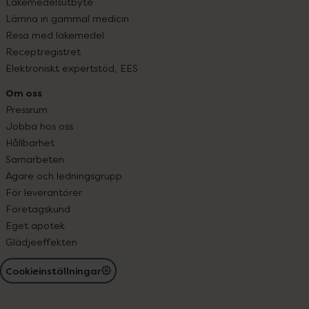
Läkemedelsutbyte
Lämna in gammal medicin
Resa med läkemedel
Receptregistret
Elektroniskt expertstöd, EES
Om oss
Pressrum
Jobba hos oss
Hållbarhet
Samarbeten
Ägare och ledningsgrupp
För leverantörer
Företagskund
Eget apotek
Glädjeeffekten
Cookieinställningar