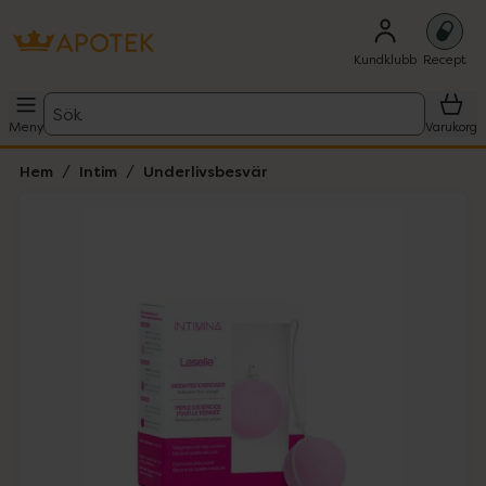
Kundklubb
Recept
Sök
Meny
Varukorg
Hem
Intim
Underlivsbesvär
Hoppa över Lista
Lista: . Innehåller 1 objekt.