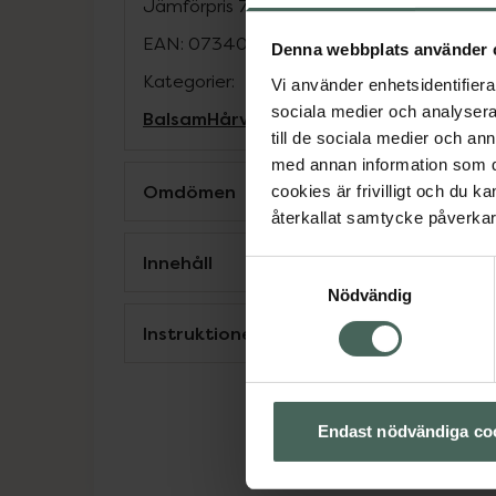
Jämförpris
780 kr
/
l
EAN:
07340074775507
Denna webbplats använder 
Kategorier:
Vi använder enhetsidentifierar
sociala medier och analysera 
Balsam
Hårvård
Veganska produkter
till de sociala medier och a
med annan information som du 
Omdömen
cookies är frivilligt och du k
återkallat samtycke påverkar 
Innehåll
Samtyckesval
Nödvändig
Instruktioner
Endast nödvändiga co