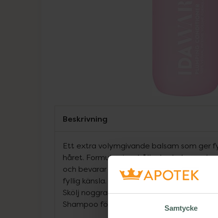
Beskrivning
Ett extra volymgivande balsam som ger fyll
håret. Formulan innehåller hydrolyserade v
och bevarar fukt djupt inne i hårstrået sa
fyllig känsla. Massera in i fuktigt hår och lå
Skölj noggrant. Används med fördel efte
Shampoo för bästa resultat.
Samtycke