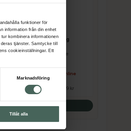
andahålla funktioner för
n information från din enhet
4.4 av 5 i omdöme
 tur kombinera informationen
Ida Warg Plumping
deras tjänster. Samtycke till
Shampoo
ens cookieinställningar. Ett
Extra volymgivande
schampo 250 ml
e
Kampanjpris online
Marknadsföring
111,20 kr
Tidigare pris:
139 kr
Köp båda
Tillåt alla