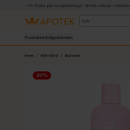
Fri frakt på receptbelagt
Brett utbud
Hälsos
Sök
Produkter
Erbjudanden
Hem
Hårvård
Balsam
20%
Hoppa över Lista
Lista: . Innehåller 1 objekt.