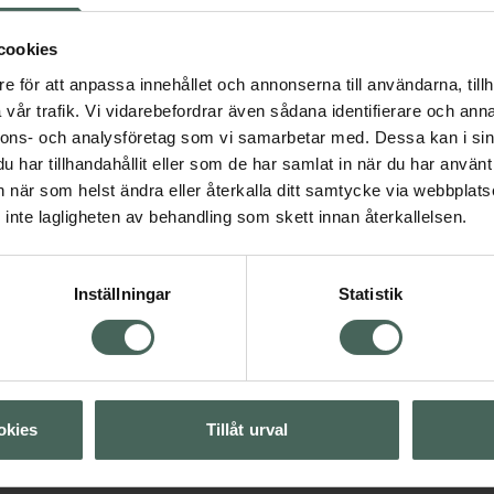
cookies
e för att anpassa innehållet och annonserna till användarna, tillh
vår trafik. Vi vidarebefordrar även sådana identifierare och anna
4.2 av 5 i omdöme
nnons- och analysföretag som vi samarbetar med. Dessa kan i sin
Ida Warg Plumping
har tillhandahållit eller som de har samlat in när du har använt 
Conditioner
Visa
an när som helst ändra eller återkalla ditt samtycke via webbplats
Volymgivande balsam
inte lagligheten av behandling som skett innan återkallelsen.
250 ml
Visa
Kampanjpris onlin
Inställningar
Statistik
111,20 kr
Visa
Tidigare pris:
139 kr
Köp båda för
:
222,40 kr
okies
Tillåt urval