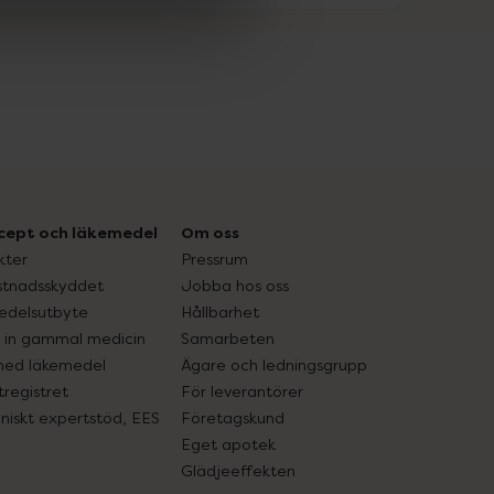
cept och läkemedel
Om oss
kter
Pressrum
tnadsskyddet
Jobba hos oss
edelsutbyte
Hållbarhet
in gammal medicin
Samarbeten
med läkemedel
Ägare och ledningsgrupp
registret
För leverantörer
oniskt expertstöd, EES
Företagskund
Eget apotek
Glädjeeffekten