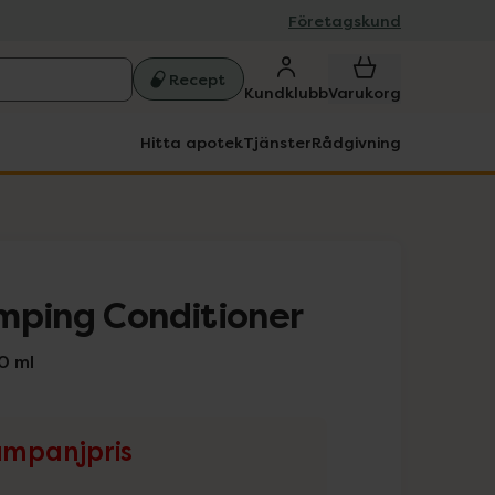
Företagskund
Recept
Kundklubb
Varukorg
Hitta apotek
Tjänster
Rådgivning
mping Conditioner
0 ml
mpanjpris