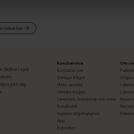
produkter
Kundservice
Om re
ån Skåne i syd
Kontakta oss
Fullma
atorn.
Vanliga frågor
Högkos
lpa just dig
Hitta apotek
Läkem
s.
Handla tryggt
Lämna 
Leverans, betalning och retur
Resa 
Kundklubb
Recept
Sajtens tillgänglighet
Elektr
App
Köpvillkor