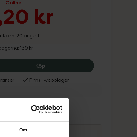
Online
:
1,20 kr
r t.o.m. 20 augusti
 dagarna:
139 kr
Ida Warg Plumping Conditioner, 111.2 
Köp
ranser
Finns i webblager
Warg Beauty
ammans
Om