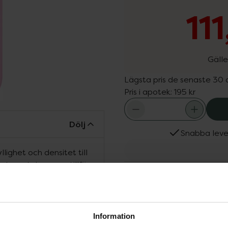
11
Gälle
Lägsta pris de senaste 30
Pris i apotek:
195 kr
Dölj
Snabba leve
ighet och densitet till
eteproteiner som tillför
Fler produkter från Ida 
mt peptider som ger en
Aktuella erbjudanden
t verka i några minuter.
Köps ofta tills
r IDA WARG Plumping
Information