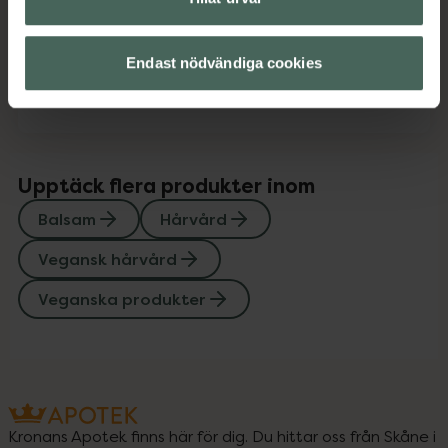
Innehåll
Visa
Endast nödvändiga cookies
Instruktioner
Visa
Upptäck flera produkter inom
Balsam
Hårvård
Vegansk hårvård
Veganska produkter
Kronans Apotek finns här för dig. Du hittar oss från Skåne i