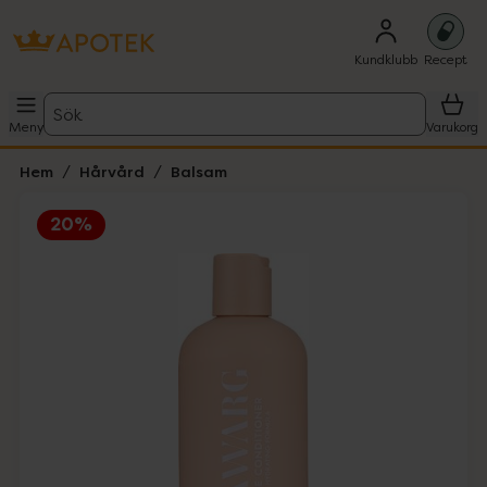
Kundklubb
Recept
Sök
Meny
Varukorg
Hem
Hårvård
Balsam
20%
Hoppa över Lista
Lista: . Innehåller 1 objekt.