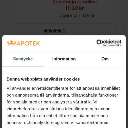
Kampanjpris online
111,20 kr
Tidigare pris:
139 kr
4.1 av 5 i omdöme
Ida Warg Beauty
Moisture Shampoo
Extra fuktgivande och
mjukgörande schampo 250
Samtycke
Information
Om
ml
Kampanjpris online
Denna webbplats använder cookies
111,20 kr
Vi använder enhetsidentifierare för att anpassa innehållet
Tidigare pris:
139 kr
och annonserna till användarna, tillhandahålla funktioner
för sociala medier och analysera vår trafik. Vi
Köp båda för
:
222,40 kr
vidarebefordrar även sådana identifierare och annan
Köp båda
information från din enhet till de sociala medier och
annons- och analysföretag som vi samarbetar med.