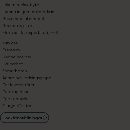
Läkemedelsutbyte
Lämna in gammal medicin
Resa med läkemedel
Receptregistret
Elektroniskt expertstöd, EES
Om oss
Pressrum
Jobba hos oss
Hållbarhet
Samarbeten
Ägare och ledningsgrupp
För leverantörer
Företagskund
Eget apotek
Glädjeeffekten
Cookieinställningar