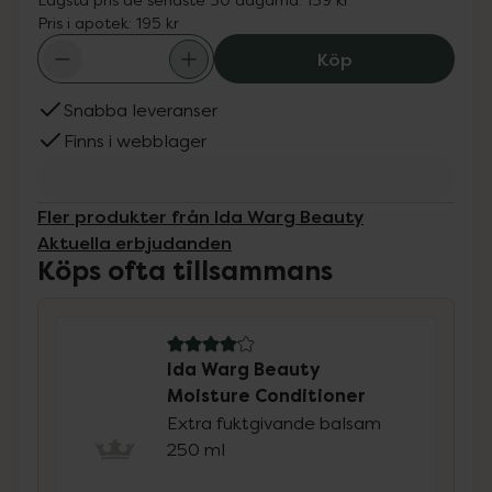
Pris i apotek:
195 kr
Ida Warg Beauty
Köp
Snabba leveranser
Finns i webblager
Fler produkter från Ida Warg Beauty
Aktuella erbjudanden
Köps ofta tillsammans
4.1 av 5 i omdöme
Ida Warg Beauty
Moisture Conditioner
Extra fuktgivande balsam
250 ml