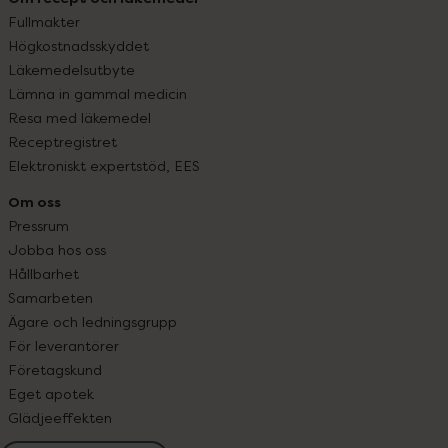
Fullmakter
Högkostnadsskyddet
Läkemedelsutbyte
Lämna in gammal medicin
Resa med läkemedel
Receptregistret
Elektroniskt expertstöd, EES
Om oss
Pressrum
Jobba hos oss
Hållbarhet
Samarbeten
Ägare och ledningsgrupp
För leverantörer
Företagskund
Eget apotek
Glädjeeffekten