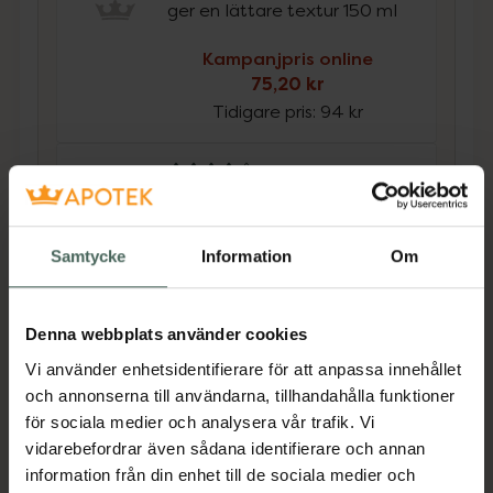
ger en lättare textur 150 ml
Kampanjpris online
75,20 kr
Tidigare pris:
94 kr
4.4 av 5 i omdöme
Ida Warg Ultimate Hold
Hairspray
Hårspray för stadga och
Samtycke
Information
Om
struktur 250 ml
Kampanjpris online
Denna webbplats använder cookies
92 kr
Vi använder enhetsidentifierare för att anpassa innehållet
Tidigare pris:
115 kr
och annonserna till användarna, tillhandahålla funktioner
Köp båda för
:
167,20 kr
för sociala medier och analysera vår trafik. Vi
vidarebefordrar även sådana identifierare och annan
Köp båda
information från din enhet till de sociala medier och