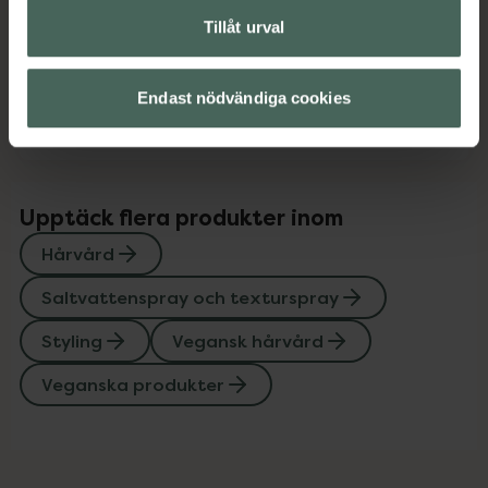
Innehåll
Visa
Tillåt urval
Instruktioner
Visa
Endast nödvändiga cookies
Upptäck flera produkter inom
Hårvård
Saltvattenspray och texturspray
Styling
Vegansk hårvård
Veganska produkter