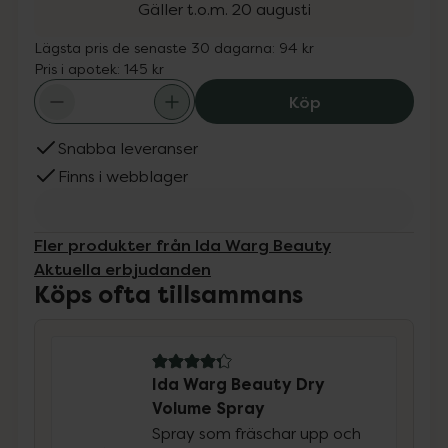
Gäller t.o.m. 20 augusti
Lägsta pris de senaste 30 dagarna:
94 kr
Pris i apotek:
145 kr
Ida Warg Beauty
Köp
Snabba leveranser
Finns i webblager
Fler produkter från Ida Warg Beauty
Aktuella erbjudanden
Köps ofta tillsammans
4.3 av 5 i omdöme
Ida Warg Beauty Dry
Volume Spray
Spray som fräschar upp och