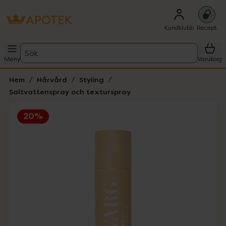
Kundklubb
Recept
Sök
Meny
Varukorg
Hem
Hårvård
Styling
Saltvattenspray och texturspray
20%
Hoppa över Lista
Lista: . Innehåller 1 objekt.