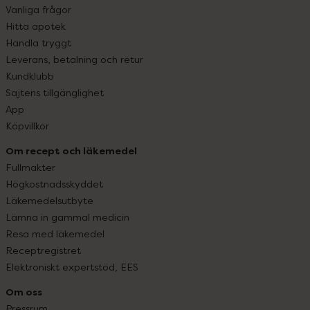
Vanliga frågor
Hitta apotek
Handla tryggt
Leverans, betalning och retur
Kundklubb
Sajtens tillgänglighet
App
Köpvillkor
Om recept och läkemedel
Fullmakter
Högkostnadsskyddet
Läkemedelsutbyte
Lämna in gammal medicin
Resa med läkemedel
Receptregistret
Elektroniskt expertstöd, EES
Om oss
Pressrum