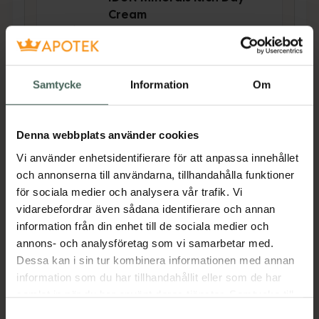
Cream
Dagkräm, 50 ml
Pris online
249 kr
Samtycke
Information
Om
Köp båda för
:
498 kr
Köp båda
Denna webbplats använder cookies
Vi använder enhetsidentifierare för att anpassa innehållet
och annonserna till användarna, tillhandahålla funktioner
för sociala medier och analysera vår trafik. Vi
Beskrivning
Dölj
vidarebefordrar även sådana identifierare och annan
information från din enhet till de sociala medier och
IDUN Minerals rika nattcreme innehåller
annons- och analysföretag som vi samarbetar med.
vårdande oljor från raps rik på naturlig vitamin
Dessa kan i sin tur kombinera informationen med annan
E samt havreolja med ett högt innehåll av
information som du har tillhandahållit eller som de har
fleromättade fettsyror som är nödvändiga för
samlat in när du har använt deras tjänster. Samtycke till
hudens funktion. En återfuktande nattkräm är
cookies är frivilligt och du kan när som helst ändra eller
Samtyckesval