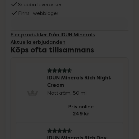
Snabba leveranser
Finns i webblager
Fler produkter från IDUN Minerals
Aktuella erbjudanden
Köps ofta tillsammans
4.9 av 5 i omdöme
IDUN Minerals Rich Night
Cream
Nattkräm, 50 ml
Pris online
249 kr
4.8 av 5 i omdöme
IDUN Minerals Rich Day