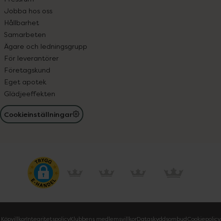
Jobba hos oss
Hållbarhet
Samarbeten
Ägare och ledningsgrupp
För leverantörer
Företagskund
Eget apotek
Glädjeeffekten
Cookieinställningar
Köpvillkor
Integritetspolicy
Klubbens medlemsvillkor
Dataskyddsombud
Cookiepolicy