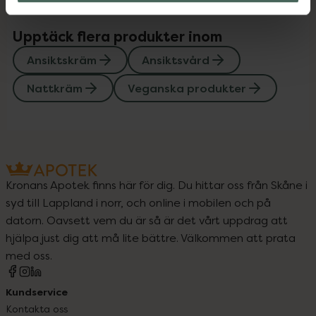
Upptäck flera produkter inom
Ansiktskräm
Ansiktsvård
Nattkräm
Veganska produkter
Kronans Apotek finns här för dig. Du hittar oss från Skåne i
syd till Lappland i norr, och online i mobilen och på
datorn. Oavsett vem du är så är det vårt uppdrag att
hjälpa just dig att må lite bättre. Välkommen att prata
med oss.
Kundservice
Kontakta oss