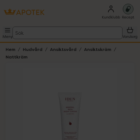
Kundklubb
Recept
Sök
Meny
Varukorg
Hem
Hudvård
Ansiktsvård
Ansiktskräm
Nattkräm
Hoppa över Lista
Lista: . Innehåller 2 objekt.