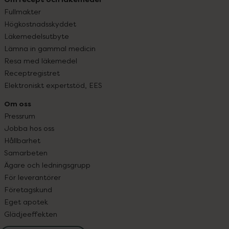
Fullmakter
Högkostnadsskyddet
Läkemedelsutbyte
Lämna in gammal medicin
Resa med läkemedel
Receptregistret
Elektroniskt expertstöd, EES
Om oss
Pressrum
Jobba hos oss
Hållbarhet
Samarbeten
Ägare och ledningsgrupp
För leverantörer
Företagskund
Eget apotek
Glädjeeffekten