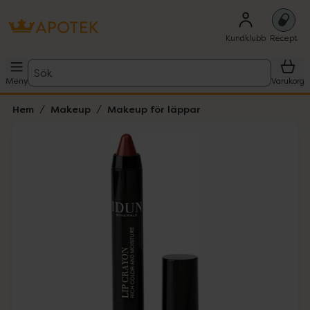
Kundklubb
Recept
Sök
Meny
Varukorg
Hem
Makeup
Makeup för läppar
Hoppa över Lista
Lista: . Innehåller 2 objekt.