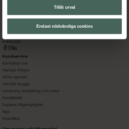
Tillåt urval
Kronans Apotek finns här för dig. Du hittar oss från Skåne i
syd till Lappland i norr, och online i mobilen och på
Endast nödvändiga cookies
datorn. Oavsett vem du är så är det vårt uppdrag att
hjälpa just dig att må lite bättre. Välkommen att prata
med oss.
Kundservice
Kontakta oss
Vanliga frågor
Hitta apotek
Handla tryggt
Leverans, betalning och retur
Kundklubb
Sajtens tillgänglighet
App
Köpvillkor
Om recept och läkemedel