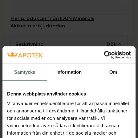
Fler produkter från IDUN Minerals
Aktuella erbjudanden
Beskrivning
Dölj
IDUN Minerals Lip Crayon är en blandning av
ett krämigt läppstift och långvarig läppenna.
Samtycke
Information
Om
Den ger dig intensiv färg, full täckning och
långvarigt resultat samtidigt som hjortronolja
vårdar och hindrar att läpparna känns torra.
Denna webbplats använder cookies
Om du vill ha en produkt som ger intensiv färg
Vi använder enhetsidentifierare för att anpassa innehållet
med heltäckande resultat och samtidigt inte
och annonserna till användarna, tillhandahålla funktioner
torkar ut läpparna en är detta en produkt för
för sociala medier och analysera vår trafik. Vi
dig. Det Innehåller inte talk, parfym, cykliska
vidarebefordrar även sådana identifierare och annan
silikoner eller bismuth. 100% Vegansk.
information från din enhet till de sociala medier och