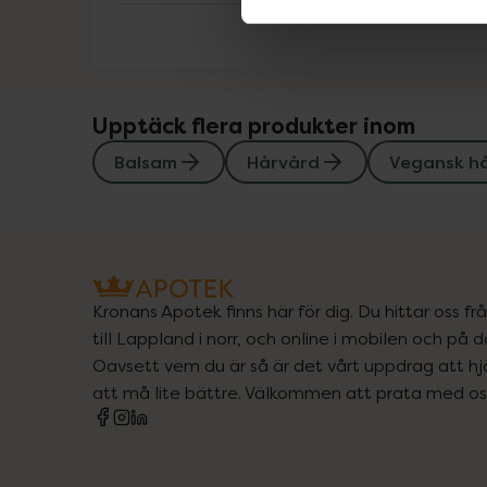
Upptäck flera produkter inom
Balsam
Hårvård
Vegansk h
Kronans Apotek finns här för dig. Du hittar oss fr
till Lappland i norr, och online i mobilen och på d
Oavsett vem du är så är det vårt uppdrag att hjä
att må lite bättre. Välkommen att prata med os