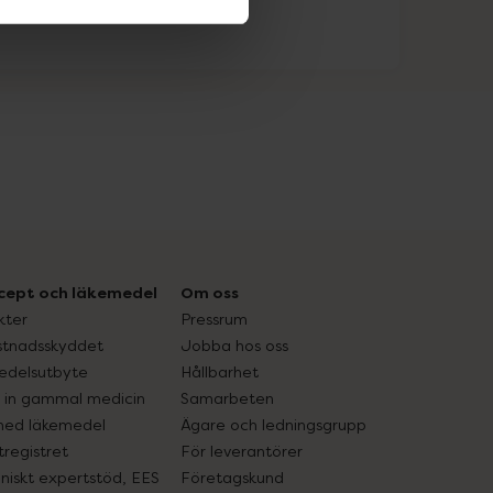
cept och läkemedel
Om oss
kter
Pressrum
tnadsskyddet
Jobba hos oss
edelsutbyte
Hållbarhet
in gammal medicin
Samarbeten
med läkemedel
Ägare och ledningsgrupp
registret
För leverantörer
oniskt expertstöd, EES
Företagskund