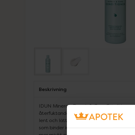
Beskrivning
IDUN Minerals Repair & Care Conditioner 
återfuktande balsam som reparerar skadat
lent och lättkammat. Ärtprotein innehåller
som binder in till håret och ger ökad volym
mer mjukt och följsamt. Provitamin B5 (pa