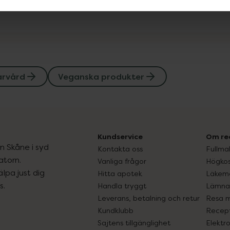
årvård
Veganska produkter
Kundservice
Om re
ån Skåne i syd
Kontakta oss
Fullma
atorn.
Vanliga frågor
Högkos
lpa just dig
Hitta apotek
Läkem
s.
Handla tryggt
Lämna 
Leverans, betalning och retur
Resa 
Kundklubb
Recept
Sajtens tillgänglighet
Elektr