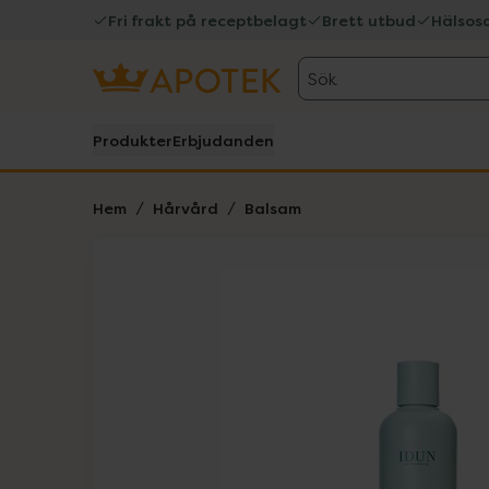
Fri frakt på receptbelagt
Brett utbud
Hälsos
Sök
Produkter
Erbjudanden
Hem
Hårvård
Balsam
Hoppa över Lista
Lista: . Innehåller 2 objekt.