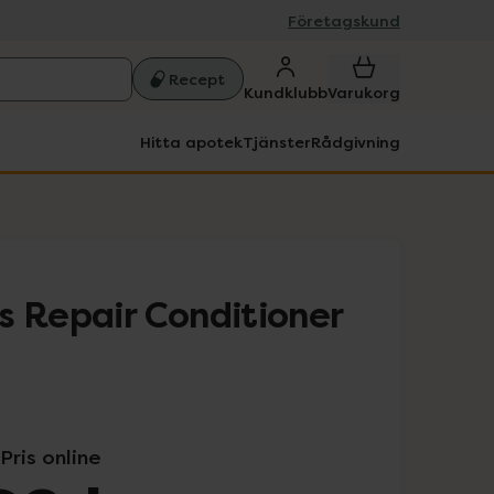
Företagskund
Recept
Kundklubb
Varukorg
Hitta apotek
Tjänster
Rådgivning
s Repair Conditioner
Pris online