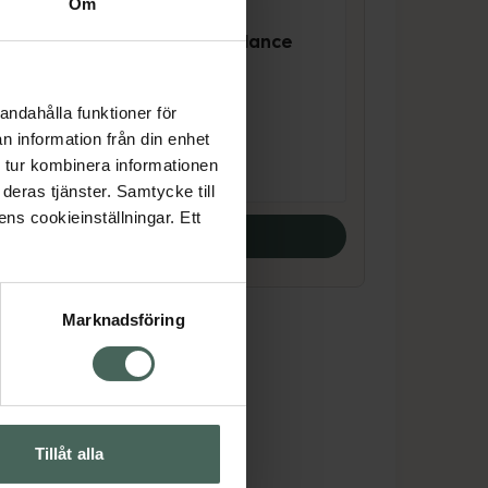
Om
4.7 av 5 i omdöme
r
IDUN Minerals Balance
& Care Shampoo
Schampo, 250 ml
andahålla funktioner för
n information från din enhet
Pris online
169 kr
 tur kombinera informationen
deras tjänster. Samtycke till
ens cookieinställningar. Ett
Köp båda
Marknadsföring
Tillåt alla