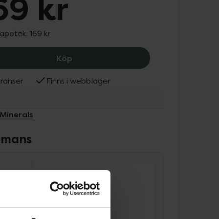
69 kr
 apotek:
169 kr
IDUN Minerals Repair Conditioner, 169
Köp
ranser
Finns i webblager
 Minerals
ammans