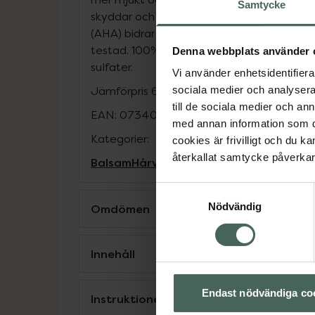
Samtycke
skyddar och stärker håret och bidrar med
(AHA) bidrar med fukt, vård och rätt pH E
testad. 100% Vegansk. Hypoallergen parfym.
Denna webbplats använder 
sulfater.
Vi använder enhetsidentifierar
Jämförpris
676 kr
/
l
sociala medier och analysera 
till de sociala medier och a
EAN:
07340074774029
med annan information som du 
Kategorier:
cookies är frivilligt och du k
återkallat samtycke påverkar 
Balsam
Hårvård
Vegansk hårvård
Vegan
Samtyckesval
Nödvändig
Omdömen
Innehåll
Endast nödvändiga co
Instruktioner