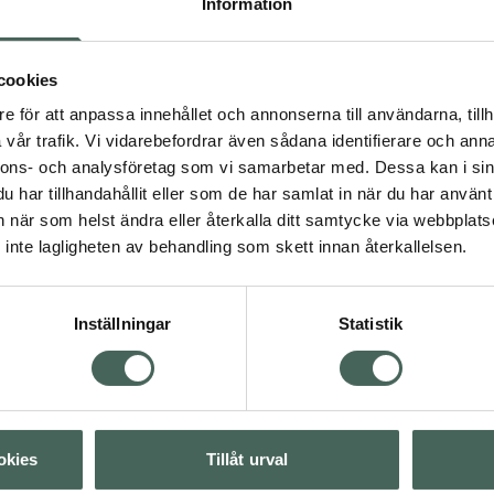
Information
 glans medan Äppelsyra
4.6 av 5 i omdöme
IDUN Minerals Repai
xtrakt. Dermatologiskt
Conditioner
 Fritt från silikoner och
cookies
Balsam, 250 ml
e för att anpassa innehållet och annonserna till användarna, tillh
vår trafik. Vi vidarebefordrar även sådana identifierare och anna
Pris online
169 kr
nnons- och analysföretag som vi samarbetar med. Dessa kan i sin
har tillhandahållit eller som de har samlat in när du har använt 
Köp båda för
:
an när som helst ändra eller återkalla ditt samtycke via webbplats
338 kr
inte lagligheten av behandling som skett innan återkallelsen.
ska produkter
Inställningar
Statistik
Visa
Visa
okies
Tillåt urval
Visa