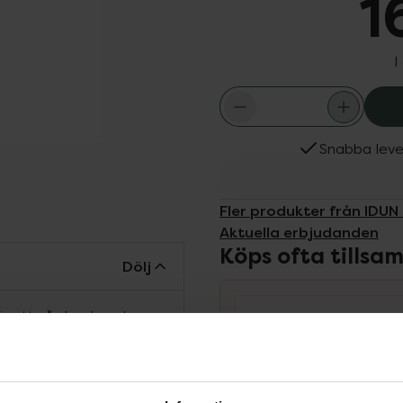
1
I
Snabba leve
Fler produkter från IDUN
Aktuella erbjudanden
Köps ofta tills
Dölj
är ett vårdande och
 hår och gör det mjukt,
 essentiella aminosyror
, fukt, samt gör håret
nthenol) och Vitamin E