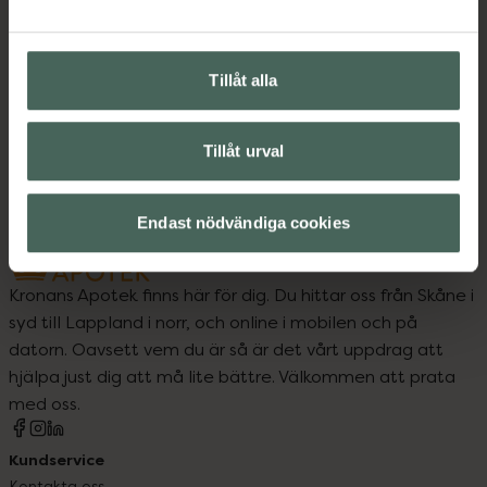
Upptäck flera produkter inom
Basmakeup
Foundation
Tillåt alla
Makeup
Veganska produkter
Veganskt smink
Tillåt urval
Endast nödvändiga cookies
Kronans Apotek finns här för dig. Du hittar oss från Skåne i
syd till Lappland i norr, och online i mobilen och på
datorn. Oavsett vem du är så är det vårt uppdrag att
hjälpa just dig att må lite bättre. Välkommen att prata
med oss.
Kundservice
Kontakta oss