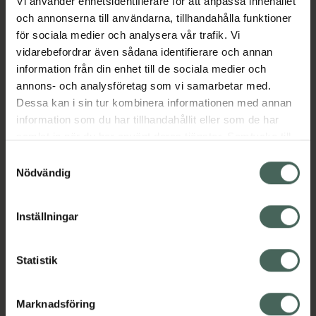
Vi använder enhetsidentifierare för att anpassa innehållet
Allergiförbundet. Dermatologiskt testad och
och annonserna till användarna, tillhandahålla funktioner
utvecklad för alla hudtyper, även den allra
för sociala medier och analysera vår trafik. Vi
känsligaste.
vidarebefordrar även sådana identifierare och annan
Jämförpris
39444,44 kr
/
kg
information från din enhet till de sociala medier och
annons- och analysföretag som vi samarbetar med.
EAN:
07340074710201
Dessa kan i sin tur kombinera informationen med annan
Kategorier:
information som du har tillhandahållit eller som de har
samlat in när du har använt deras tjänster. Samtycke till
Basmakeup
Foundation
Makeup
cookies är frivilligt och du kan när som helst ändra eller
Veganska produkter
Veganskt smink
Samtyckesval
återkalla ditt samtycke via webbplatsens
Nödvändig
cookieinställningar. Ett återkallat samtycke påverkar inte
Innehåll
Visa
lagligheten av behandling som skett innan återkallelsen.
Inställningar
Instruktioner
Visa
Statistik
Marknadsföring