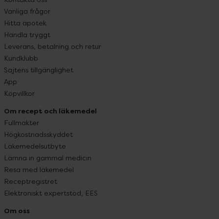
Vanliga frågor
Hitta apotek
Handla tryggt
Leverans, betalning och retur
Kundklubb
Sajtens tillgänglighet
App
Köpvillkor
Om recept och läkemedel
Fullmakter
Högkostnadsskyddet
Läkemedelsutbyte
Lämna in gammal medicin
Resa med läkemedel
Receptregistret
Elektroniskt expertstöd, EES
Om oss