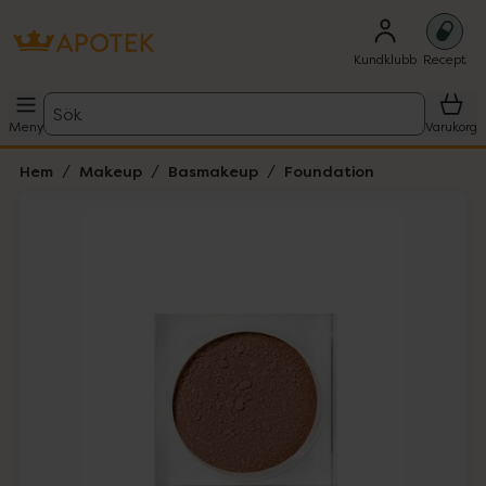
Kundklubb
Recept
Sök
Meny
Varukorg
Hem
Makeup
Basmakeup
Foundation
Hoppa över Lista
Lista: . Innehåller 5 objekt.