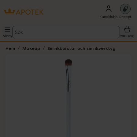
Kundklubb
Recept
Sök
Meny
Varukorg
Hem
Makeup
Sminkborstar och sminkverktyg
Hoppa över Lista
Lista: . Innehåller 2 objekt.