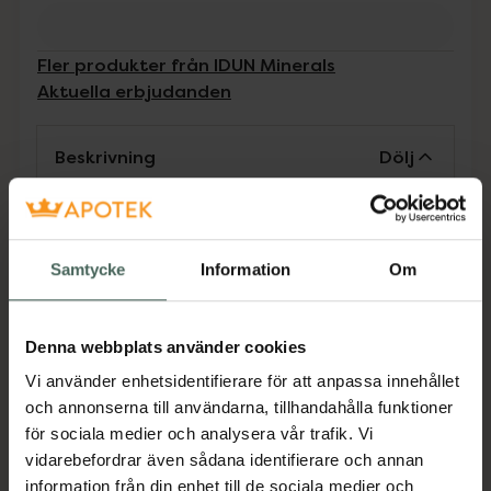
Fler produkter från IDUN Minerals
Aktuella erbjudanden
Beskrivning
Dölj
IDUN Minerals Precision Eyeshadow Brush är
en ögonskuggsborste som passar perfekt när
Samtycke
Information
Om
du vill ha ett precist, definierat och intensivt
resultat. Den kompakta borsten är
lättarbetad och du kan med fördel applicera
Denna webbplats använder cookies
många lager produkt och "packa"
ögonskuggan. Borsten fångar upp perfekt
Vi använder enhetsidentifierare för att anpassa innehållet
mängd produkt och gör appliceringen enkel
och annonserna till användarna, tillhandahålla funktioner
och felfri. Tillverkad av taklon, syntetiska hår
för sociala medier och analysera vår trafik. Vi
som är skonsamt mot huden och 100%
vidarebefordrar även sådana identifierare och annan
Veganskt.
information från din enhet till de sociala medier och