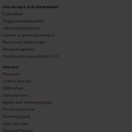
Om recept och läkemedel
Fullmakter
Högkostnadsskyddet
Läkemedelsutbyte
Lämna in gammal medicin
Resa med läkemedel
Receptregistret
Elektroniskt expertstöd, EES
Om oss
Pressrum
Jobba hos oss
Hållbarhet
Samarbeten
Ägare och ledningsgrupp
För leverantörer
Företagskund
Eget apotek
Glädjeeffekten