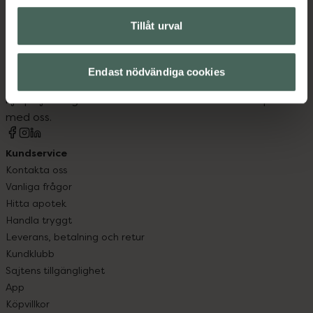
Tillåt urval
Kronans Apotek finns här för dig. Du hittar oss från Skåne i
syd till Lappland i norr, och online i mobilen och på
Endast nödvändiga cookies
datorn. Oavsett vem du är så är det vårt uppdrag att
hjälpa just dig att må lite bättre. Välkommen att prata
med oss.
Kundservice
Kontakta oss
Vanliga frågor
Hitta apotek
Handla tryggt
Leverans, betalning och retur
Kundklubb
Sajtens tillgänglighet
App
Köpvillkor