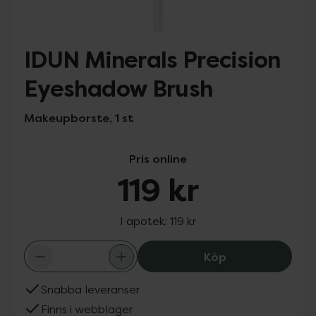
IDUN Minerals Precision
Eyeshadow Brush
Makeupborste, 1 st
Pris online
119 kr
I apotek:
119 kr
IDUN Minerals P
Köp
Snabba leveranser
Finns i webblager