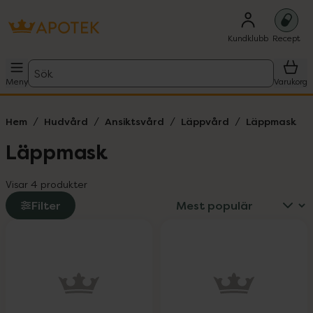
Kundklubb
Recept
Sök
Meny
Varukorg
Hem
Hudvård
Ansiktsvård
Läppvård
Läppmask
Läppmask
Visar 4 produkter
Filter