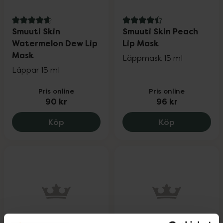
4.7 av 5 i omdöme
4.5 av 5 i omdöme
Smuuti Skin
Smuuti Skin Peach
Watermelon Dew Lip
Lip Mask
Mask
Läppmask 15 ml
Läppar 15 ml
Pris online
Pris online
90 kr
96 kr
Smuuti Skin Watermelon Dew Lip Mask, 
Smuuti Skin 
Köp
Köp