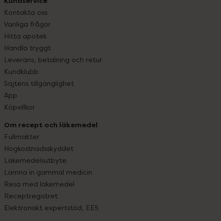
Kundservice
Kontakta oss
Vanliga frågor
Hitta apotek
Handla tryggt
Leverans, betalning och retur
Kundklubb
Sajtens tillgänglighet
App
Köpvillkor
Om recept och läkemedel
Fullmakter
Högkostnadsskyddet
Läkemedelsutbyte
Lämna in gammal medicin
Resa med läkemedel
Receptregistret
Elektroniskt expertstöd, EES