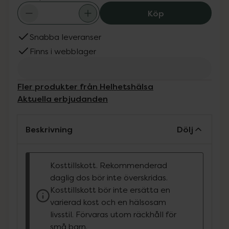
Helhetshälsa Ko
Köp
Snabba leveranser
Finns i webblager
Fler produkter från Helhetshälsa
Aktuella erbjudanden
Beskrivning
Dölj
Kosttillskott. Rekommenderad
daglig dos bör inte överskridas.
Kosttillskott bör inte ersätta en
varierad kost och en hälsosam
livsstil. Förvaras utom räckhåll för
små barn.