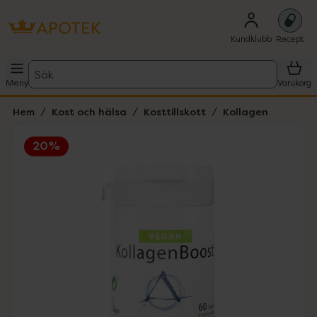
Kundklubb
Recept
Sök
Meny
Varukorg
Hem
Kost och hälsa
Kosttillskott
Kollagen
20%
Hoppa över Lista
Lista: . Innehåller 1 objekt.