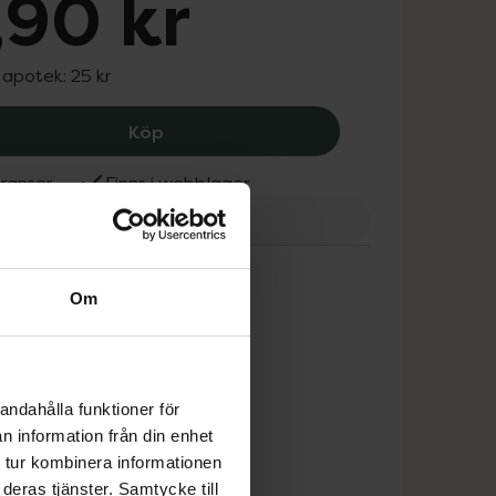
,90 kr
I apotek:
25 kr
Haga Eyewear Glasögonsnodd, 18.9 k
Köp
ranser
Finns i webblager
Om
andahålla funktioner för
n information från din enhet
 tur kombinera informationen
deras tjänster. Samtycke till