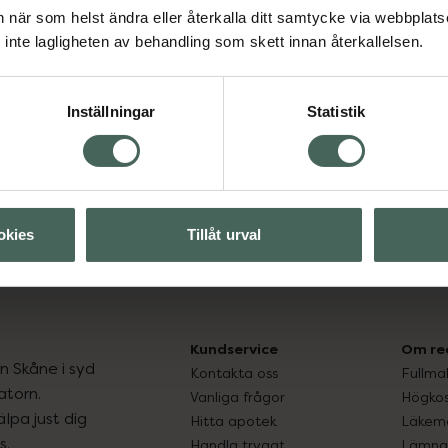
an när som helst ändra eller återkalla ditt samtycke via webbplats
inte lagligheten av behandling som skett innan återkallelsen.
Visa
Inställningar
Statistik
okies
Tillåt urval
Kundservice
Om re
ån Skåne i syd
Kontakta oss
Fullma
atorn.
Vanliga frågor
Högkos
lpa just dig
Hitta apotek
Läkem
s.
Handla tryggt
Lämna 