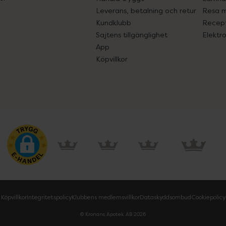
Leverans, betalning och retur
Resa 
Kundklubb
Recept
Sajtens tillgänglighet
Elektr
App
Köpvillkor
Köpvillkor
Integritetspolicy
Klubbens medlemsvillkor
Dataskyddsombud
Cookiepolicy
© Kronans Apotek AB
2026