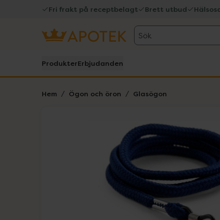
Fri frakt på receptbelagt
Brett utbud
Hälsos
Sök
Produkter
Erbjudanden
Hem
Ögon och öron
Glasögon
Hoppa över Lista
Lista: . Innehåller 1 objekt.