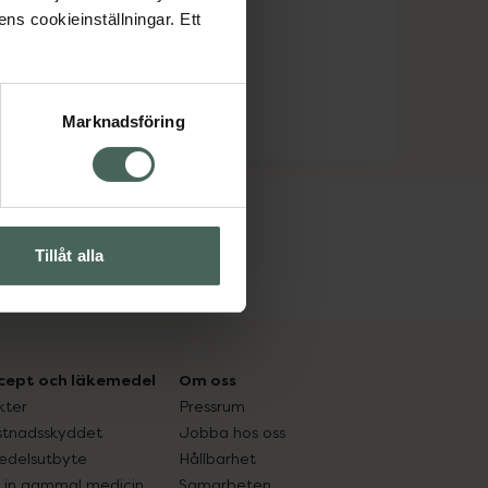
ens cookieinställningar. Ett
Marknadsföring
Tillåt alla
cept och läkemedel
Om oss
kter
Pressrum
tnadsskyddet
Jobba hos oss
edelsutbyte
Hållbarhet
in gammal medicin
Samarbeten