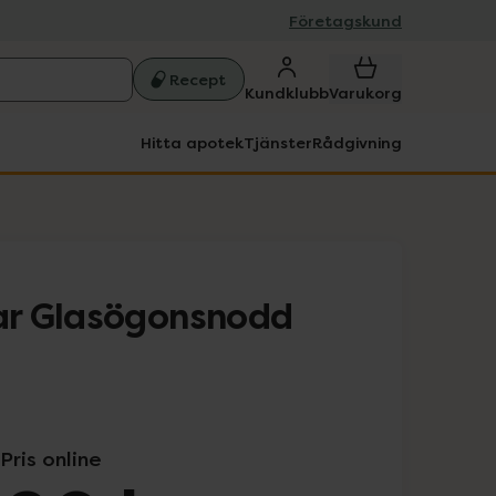
Företagskund
Recept
Kundklubb
Varukorg
Hitta apotek
Tjänster
Rådgivning
r Glasögonsnodd
Pris online