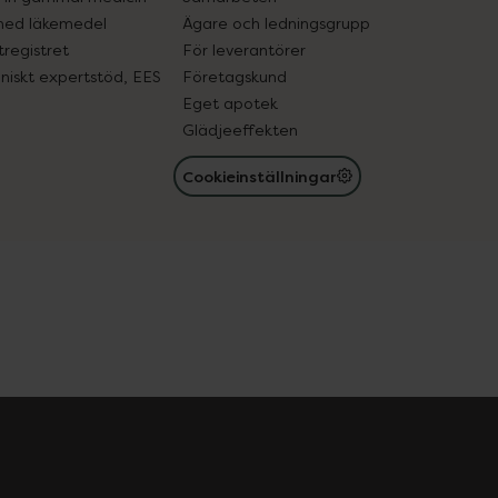
med läkemedel
Ägare och ledningsgrupp
registret
För leverantörer
oniskt expertstöd, EES
Företagskund
Eget apotek
Glädjeeffekten
Cookieinställningar