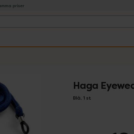
amma priser
Haga Eyewea
Blå. 1 st