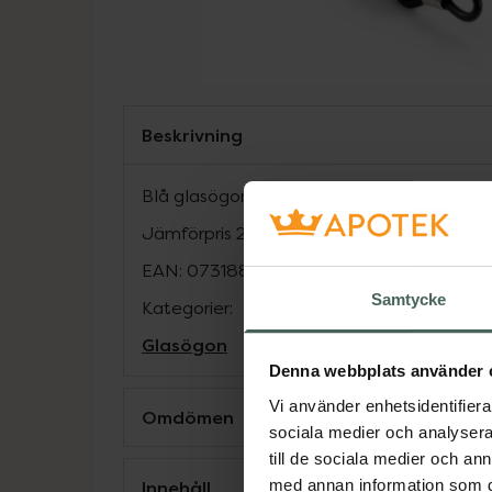
Beskrivning
Blå glasögonsnodd i textil att fästa glasög
Jämförpris
25 kr
/
st
EAN:
07318836202400
Samtycke
Kategorier:
Glasögon
Denna webbplats använder 
Vi använder enhetsidentifierar
Omdömen
sociala medier och analysera 
till de sociala medier och a
Innehåll
med annan information som du 