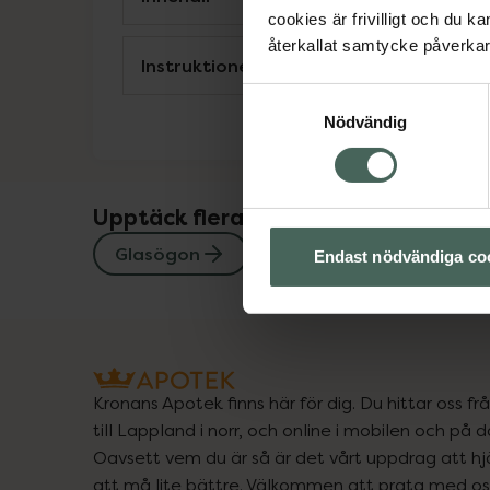
cookies är frivilligt och du k
återkallat samtycke påverkar 
Instruktioner
Samtyckesval
Nödvändig
Upptäck flera produkter inom
Glasögon
Endast nödvändiga co
Kronans Apotek finns här för dig. Du hittar oss fr
till Lappland i norr, och online i mobilen och på d
Oavsett vem du är så är det vårt uppdrag att hjä
att må lite bättre. Välkommen att prata med os