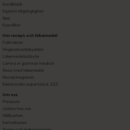
Kundklubb
Sajtens tillgänglighet
App
Köpvillkor
Om recept och läkemedel
Fullmakter
Högkostnadsskyddet
Läkemedelsutbyte
Lämna in gammal medicin
Resa med läkemedel
Receptregistret
Elektroniskt expertstöd, EES
Om oss
Pressrum
Jobba hos oss
Hållbarhet
Samarbeten
Ägare och ledningsgrupp