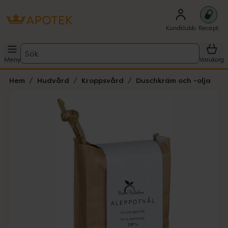
Kundklubb
Recept
Sök
Meny
Varukorg
Hem
Hudvård
Kroppsvård
Duschkräm och -olja
Hoppa över Lista
Lista: . Innehåller 1 objekt.