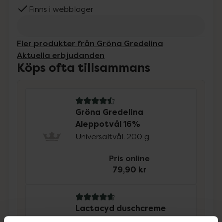
Finns i webblager
Fler produkter från Gröna Gredelina
Aktuella erbjudanden
Köps ofta tillsammans
4.5 av 5 i omdöme
Gröna Gredelina
Aleppotvål 16%
Universaltvål. 200 g
Pris online
79,90 kr
4.8 av 5 i omdöme
Lactacyd duschcreme
Duschkräm, oparfymerad,