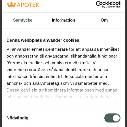
500 ml
Pris online
Samtycke
Information
Om
49,90 kr
Köp båda för
:
129,80 kr
Denna webbplats använder cookies
Köp båda
Vi använder enhetsidentifierare för att anpassa innehållet
och annonserna till användarna, tillhandahålla funktioner
för sociala medier och analysera vår trafik. Vi
vidarebefordrar även sådana identifierare och annan
Beskrivning
Dölj
information från din enhet till de sociala medier och
annons- och analysföretag som vi samarbetar med.
Aleppotvål 16% är en växtbaserad hårdtvål
Dessa kan i sin tur kombinera informationen med annan
gjord på oliv och lagerbärsolja. Varav
information som du har tillhandahållit eller som de har
lagerbärsolja är 16%. Tvålen tillverkas på
samlat in när du har använt deras tjänster. Samtycke till
samma tradtionella vis sedan århundrader.
cookies är frivilligt och du kan när som helst ändra eller
Samtyckesval
Oparfymerad.
återkalla ditt samtycke via webbplatsens
Nödvändig
Jämförpris
0,40 kr
/
g
cookieinställningar. Ett återkallat samtycke påverkar inte