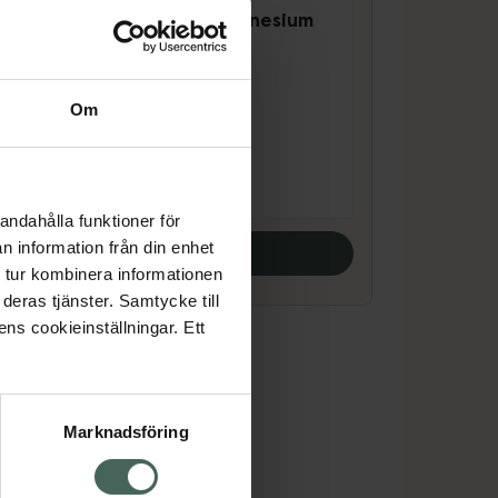
Great Earth Magnesium
e
375 mg
Tabletter 100 st
Kosttillskott
Om
Pris online
132 kr
andahålla funktioner för
n information från din enhet
Köp båda
 tur kombinera informationen
deras tjänster. Samtycke till
ens cookieinställningar. Ett
Marknadsföring