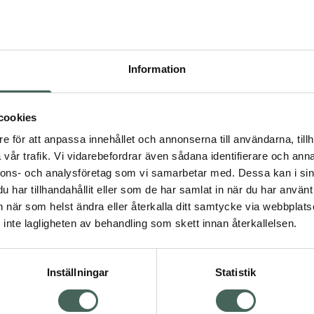
arna är sömnen viktig,
3.3 av 5 i omdöme
sig. Great Earths
Great Earth Bedtim
n för en god natts sömn.
Kapslar 60 st
Medan du sover ger
Kosttillskott
Information
ningar de behöver för
Pris online
188 kr
cookies
ll en god sömn. Vitamin
ion och citronmeliss som
e för att anpassa innehållet och annonserna till användarna, tillh
Köp båda för
:
vår trafik. Vi vidarebefordrar även sådana identifierare och anna
320 kr
nnons- och analysföretag som vi samarbetar med. Dessa kan i sin
har tillhandahållit eller som de har samlat in när du har använt 
an när som helst ändra eller återkalla ditt samtycke via webbplats
inte lagligheten av behandling som skett innan återkallelsen.
t
Sömn, stress och oro
mineraler
Inställningar
Statistik
Visa