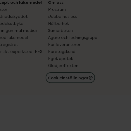
cept och läkemedel
Om oss
kter
Pressrum
tnadsskyddet
Jobba hos oss
edelsutbyte
Hållbarhet
in gammal medicin
Samarbeten
med läkemedel
Ägare och ledningsgrupp
registret
För leverantörer
oniskt expertstöd, EES
Företagskund
Eget apotek
Glädjeeffekten
Cookieinställningar