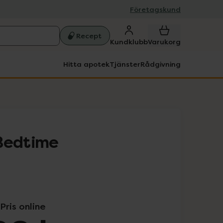
Företagskund
Recept
Kundklubb
Varukorg
Hitta apotek
Tjänster
Rådgivning
Bedtime
Pris online