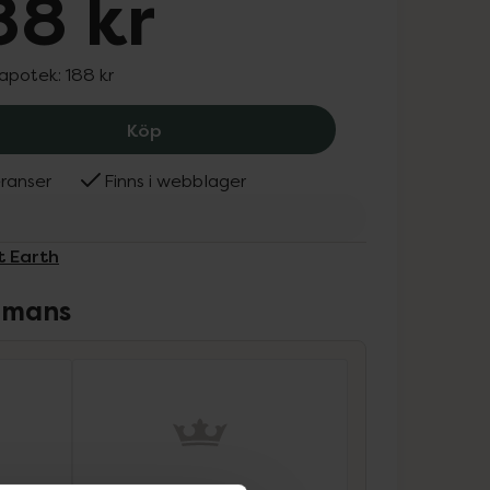
88 kr
 apotek:
188 kr
Great Earth Bedtime, 188 kr.
Köp
ranser
Finns i webblager
t Earth
ammans