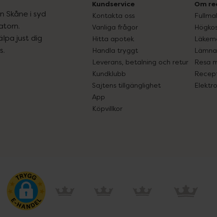
Kundservice
Om re
ån Skåne i syd
Kontakta oss
Fullma
atorn.
Vanliga frågor
Högkos
lpa just dig
Hitta apotek
Läkem
s.
Handla tryggt
Lämna 
Leverans, betalning och retur
Resa 
Kundklubb
Recept
Sajtens tillgänglighet
Elektr
App
Köpvillkor