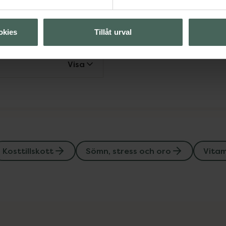
Visa
okies
Tillåt urval
Visa
Kosttillskott
Sömn, stress och oro
Vitam