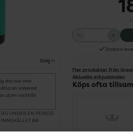
1
I
Snabba leve
Dölj
Fler produkter från Grea
Aktuella erbjudanden
g dos bör inte
Köps ofta tills
rsätta en varierad
ras utom räckhåll
 DU UNDER EN PERIOD
. INNEHÅLLET ÄR