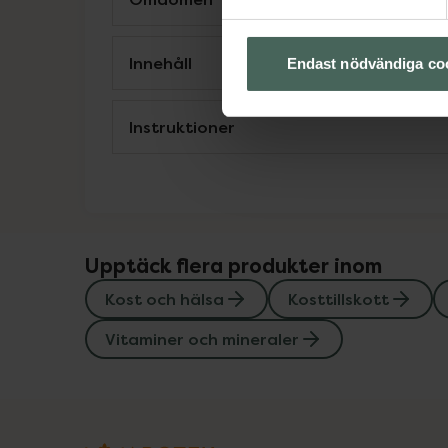
Innehåll
Endast nödvändiga co
Instruktioner
Upptäck flera produkter inom
Kost och hälsa
Kosttillskott
Vitaminer och mineraler