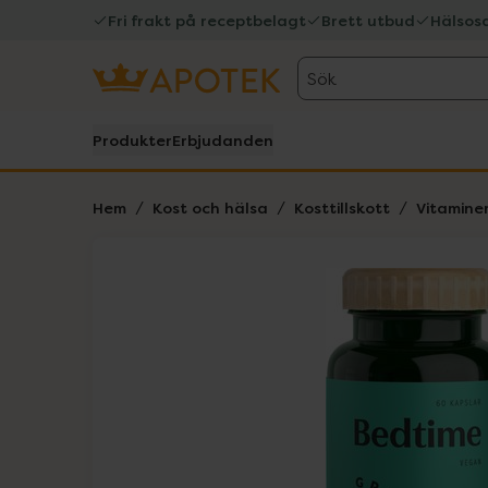
Fri frakt på receptbelagt
Brett utbud
Hälsos
Sök
Produkter
Erbjudanden
Hem
Kost och hälsa
Kosttillskott
Vitamine
Hoppa över Lista
Lista: . Innehåller 1 objekt.