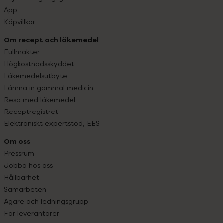
App
Köpvillkor
Om recept och läkemedel
Fullmakter
Högkostnadsskyddet
Läkemedelsutbyte
Lämna in gammal medicin
Resa med läkemedel
Receptregistret
Elektroniskt expertstöd, EES
Om oss
Pressrum
Jobba hos oss
Hållbarhet
Samarbeten
Ägare och ledningsgrupp
För leverantörer