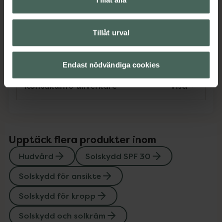
Omdömen
Visa
Tillåt urval
Instruktioner
Visa
Endast nödvändiga cookies
Kontaktinfo tillverkare
Visa
Upptäck flera produkter inom
Hudvård
Solskydd SPF 30
Solskydd för ansikte
Solskydd för kropp
Solskydd och solkräm