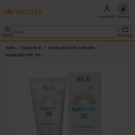
Kundklubb
Recept
Sök
Meny
Varukorg
Hem
Hudvård
Solskydd och solkräm
Solskydd SPF 30
Hoppa över Lista
Lista: . Innehåller 1 objekt.