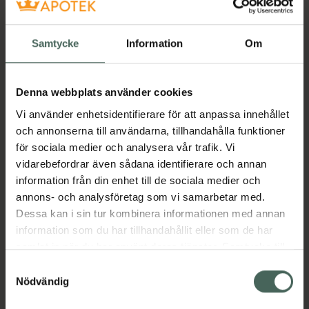
Klorhexidin
Renggöringspads för djur 30
Samtycke
Information
Om
st
Pris online
Denna webbplats använder cookies
169 kr
Vi använder enhetsidentifierare för att anpassa innehållet
Köp båda för
:
438 kr
och annonserna till användarna, tillhandahålla funktioner
Köp båda
för sociala medier och analysera vår trafik. Vi
vidarebefordrar även sådana identifierare och annan
information från din enhet till de sociala medier och
annons- och analysföretag som vi samarbetar med.
Beskrivning
Dölj
Dessa kan i sin tur kombinera informationen med annan
information som du har tillhandahållit eller som de har
För hundar och hästar med oren hud.
samlat in när du har använt deras tjänster. Samtycke till
Balanserar och djuprengör oren hud.
cookies är frivilligt och du kan när som helst ändra eller
Samtyckesval
Desinficerande samt fuktgivande och
återkalla ditt samtycke via webbplatsens
Nödvändig
mjukgörande med balsameffekt.
cookieinställningar. Ett återkallat samtycke påverkar inte