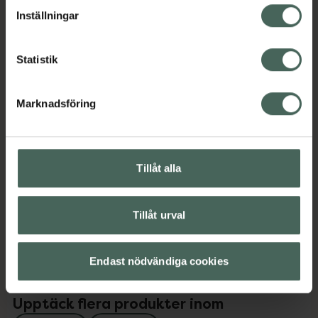
lagligheten av behandling som skett innan återkallelsen.
Jämförpris
2366,67 kr
/
l
Inställningar
EAN:
03411113011314
Kategorier:
Statistik
Hund
Katt
Marknadsföring
Omdömen
Visa
Tillåt alla
Innehåll
Visa
Tillåt urval
Instruktioner
Visa
Endast nödvändiga cookies
Upptäck flera produkter inom