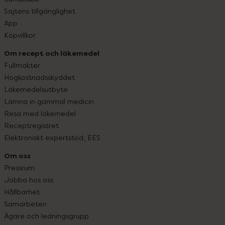
Sajtens tillgänglighet
App
Köpvillkor
Om recept och läkemedel
Fullmakter
Högkostnadsskyddet
Läkemedelsutbyte
Lämna in gammal medicin
Resa med läkemedel
Receptregistret
Elektroniskt expertstöd, EES
Om oss
Pressrum
Jobba hos oss
Hållbarhet
Samarbeten
Ägare och ledningsgrupp