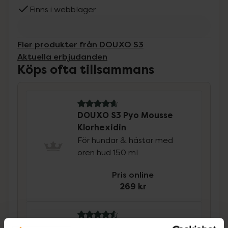
Finns i webblager
Fler produkter från DOUXO S3
Aktuella erbjudanden
Köps ofta tillsammans
4.9 av 5 i omdöme
DOUXO S3 Pyo Mousse
Klorhexidin
För hundar & hästar med
oren hud 150 ml
Pris online
269 kr
4.6 av 5 i omdöme
DOUXO S3 Pyo Pads