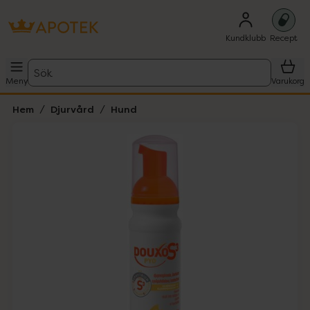
Kundklubb
Recept
Sök
Meny
Varukorg
Hem
Djurvård
Hund
Hoppa över Lista
Lista: . Innehåller 1 objekt.