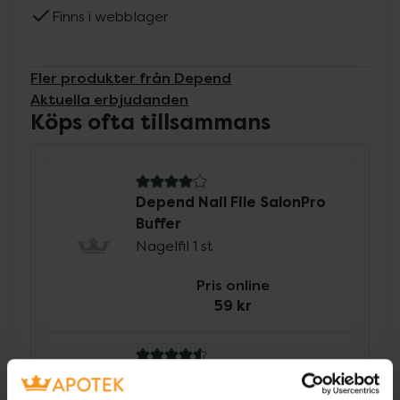
Finns i webblager
Fler produkter från Depend
Aktuella erbjudanden
Köps ofta tillsammans
4 av 5 i omdöme
Depend Nail File SalonPro
Buffer
Nagelfil 1 st
Pris online
59 kr
4.6 av 5 i omdöme
Depend Nail File SalonPro
Medium/Fine