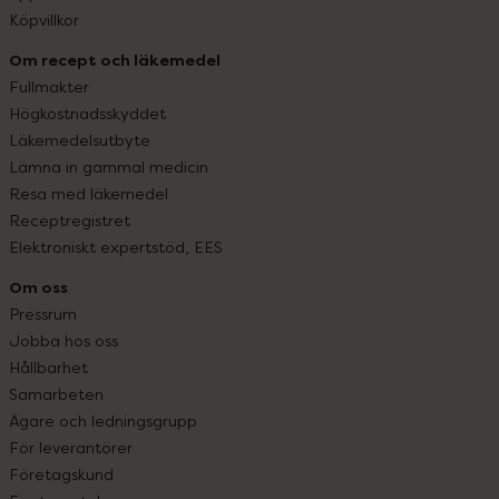
Köpvillkor
Om recept och läkemedel
Fullmakter
Högkostnadsskyddet
Läkemedelsutbyte
Lämna in gammal medicin
Resa med läkemedel
Receptregistret
Elektroniskt expertstöd, EES
Om oss
Pressrum
Jobba hos oss
Hållbarhet
Samarbeten
Ägare och ledningsgrupp
För leverantörer
Företagskund