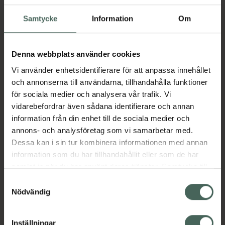
Nagelfil 1 st
Samtycke
Information
Om
Pris online
39 kr
Denna webbplats använder cookies
Köp båda för
:
98 kr
Vi använder enhetsidentifierare för att anpassa innehållet
Köp båda
och annonserna till användarna, tillhandahålla funktioner
för sociala medier och analysera vår trafik. Vi
vidarebefordrar även sådana identifierare och annan
information från din enhet till de sociala medier och
Beskrivning
Dölj
annons- och analysföretag som vi samarbetar med.
Dessa kan i sin tur kombinera informationen med annan
Bffer med två filytor 100 grit, 180 grit.För att
information som du har tillhandahållit eller som de har
jämna till konstmaterial som akryl, gel, fiber
samlat in när du har använt deras tjänster. Samtycke till
etc. Tillverkad av proffsmaterial som ger en
cookies är frivilligt och du kan när som helst ändra eller
Samtyckesval
extra lång hållbarhet. Filen är tvättbar och
återkalla ditt samtycke via webbplatsens
Nödvändig
kan desinficeras.
cookieinställningar. Ett återkallat samtycke påverkar inte
lagligheten av behandling som skett innan återkallelsen.
Jämförpris
59 kr
/
st
Inställningar