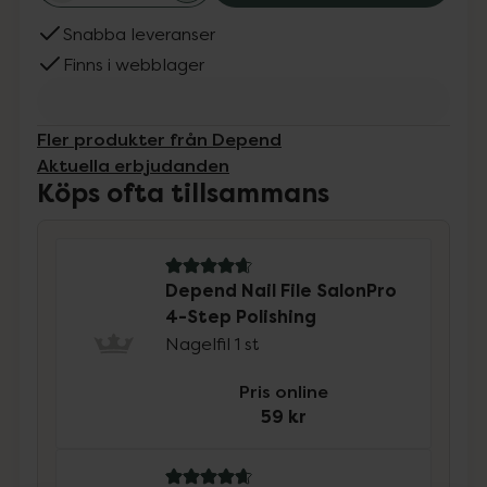
Snabba leveranser
Finns i webblager
Fler produkter från Depend
Aktuella erbjudanden
Köps ofta tillsammans
4.8 av 5 i omdöme
Depend Nail File SalonPro
4-Step Polishing
Nagelfil 1 st
Pris online
59 kr