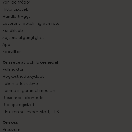
Vanliga frågor
Hitta apotek
Handla tryggt
Leverans, betalning och retur
Kundklubb
Sajtens tillgänglighet
App
Köpvillkor
Om recept och läkemedel
Fullmakter
Högkostnadsskyddet
Läkemedelsutbyte
Lämna in gammal medicin
Resa med läkemedel
Receptregistret
Elektroniskt expertstöd, EES
Om oss
Pressrum