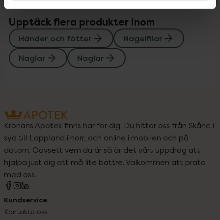
Upptäck flera produkter inom
Händer och fötter
Nagelfilar
Naglar
Naglar
Kronans Apotek finns här för dig. Du hittar oss från Skåne i
syd till Lappland i norr, och online i mobilen och på
datorn. Oavsett vem du är så är det vårt uppdrag att
hjälpa just dig att må lite bättre. Välkommen att prata
med oss.
Kundservice
Kontakta oss