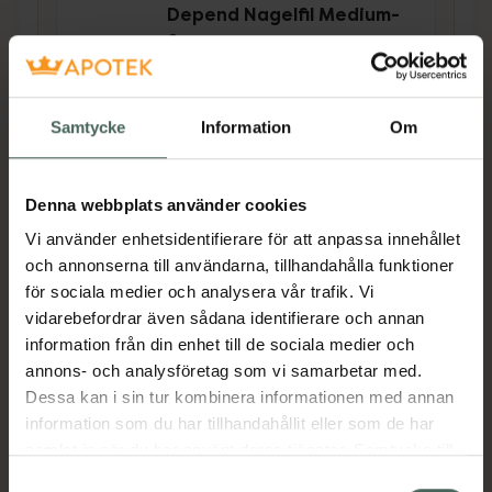
4.8 av 5 i omdöme
Depend Nagelfil Medium-
fin
Nagelfil 1 st
Pris online
Samtycke
Information
Om
24,90 kr
Köp båda för
:
83,90 kr
Denna webbplats använder cookies
Köp båda
Vi använder enhetsidentifierare för att anpassa innehållet
och annonserna till användarna, tillhandahålla funktioner
för sociala medier och analysera vår trafik. Vi
Beskrivning
Dölj
vidarebefordrar även sådana identifierare och annan
information från din enhet till de sociala medier och
annons- och analysföretag som vi samarbetar med.
Nagelfil och poleringsfil i ett,
Dessa kan i sin tur kombinera informationen med annan
220/600/1000/3000 grit. För naturliga
information som du har tillhandahållit eller som de har
naglar och konstnaglar. Ger rätt längd och
samlat in när du har använt deras tjänster. Samtycke till
blanka naglar i fyra steg. Tillverkad av
cookies är frivilligt och du kan när som helst ändra eller
Samtyckesval
proffsmaterial som ger en extra lång