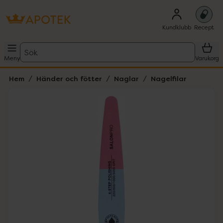
Kundklubb
Recept
Sök
Meny
Varukorg
Hem
Händer och fötter
Naglar
Nagelfilar
Hoppa över Lista
Lista: . Innehåller 1 objekt.