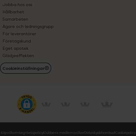
Jobba hos oss
Hållbarhet
Samarbeten
Ägare och ledningsgrupp
För leverantörer
Företagskund
Eget apotek
Glädjeeffekten
Cookieinställningar
Köpvillkor
Integritetspolicy
Klubbens medlemsvillkor
Dataskyddsombud
Cookiepolicy