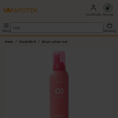
Kundklubb
Recept
Sök
Meny
Varukorg
Hem
Hudvård
Brun utan sol
Hoppa över Lista
Lista: . Innehåller 2 objekt.