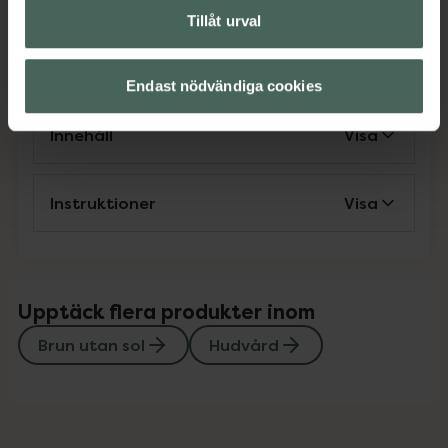
Tillåt urval
Omdömen
Visa
Endast nödvändiga cookies
Innehåll
Visa
Instruktioner
Visa
Upptäck flera produkter inom
Brun utan sol
Hudvård