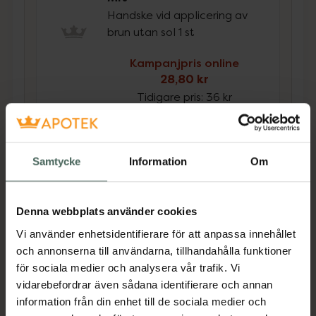
Handske vid applicering av
brun utan sol 1 st
Kampanjpris online
28,80 kr
Tidigare pris:
36 kr
Köp båda för
:
153,80 kr
Köp båda
Samtycke
Information
Om
Beskrivning
Dölj
Denna webbplats använder cookies
Vi använder enhetsidentifierare för att anpassa innehållet
Cocoa Brown by Marissa Carter 1 Hour Tan
och annonserna till användarna, tillhandahålla funktioner
Dark är en vidareutveckling av 1 Hour Tan
för sociala medier och analysera vår trafik. Vi
Medium. Tan Dark är för kvinnor som vill ha en
vidarebefordrar även sådana identifierare och annan
mörkare solbrun färg. Brun utan sol-moussen
information från din enhet till de sociala medier och