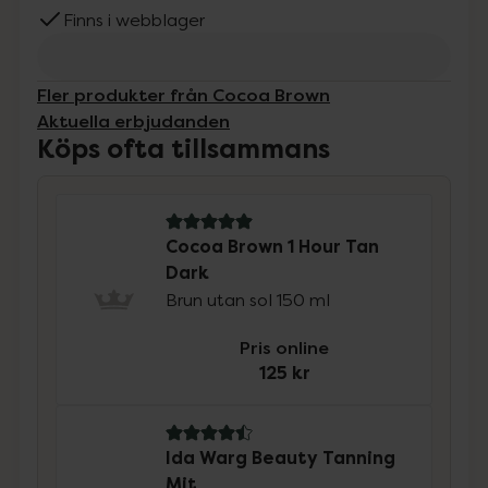
Finns i webblager
Fler produkter från Cocoa Brown
Aktuella erbjudanden
Köps ofta tillsammans
5 av 5 i omdöme
Cocoa Brown 1 Hour Tan
Dark
Brun utan sol 150 ml
Pris online
125 kr
4.5 av 5 i omdöme
Ida Warg Beauty Tanning
Mit