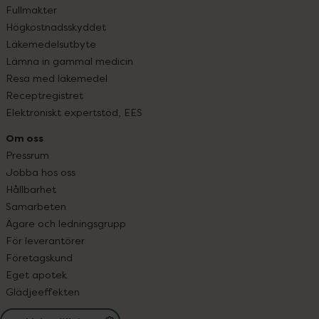
Fullmakter
Högkostnadsskyddet
Läkemedelsutbyte
Lämna in gammal medicin
Resa med läkemedel
Receptregistret
Elektroniskt expertstöd, EES
Om oss
Pressrum
Jobba hos oss
Hållbarhet
Samarbeten
Ägare och ledningsgrupp
För leverantörer
Företagskund
Eget apotek
Glädjeeffekten