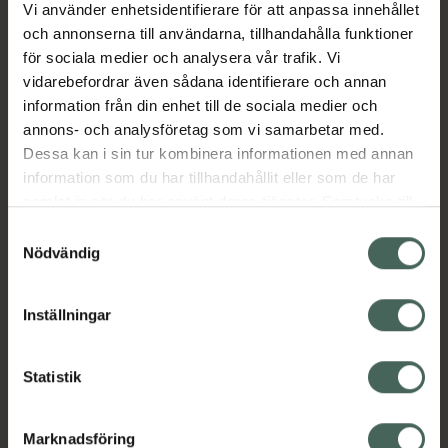
jämna ut ojämheter i hornhinnan och ger en
Vi använder enhetsidentifierare för att anpassa innehållet
klar och skarp syn.
och annonserna till användarna, tillhandahålla funktioner
för sociala medier och analysera vår trafik. Vi
vidarebefordrar även sådana identifierare och annan
• Baskurva; 8.6
information från din enhet till de sociala medier och
• Diameter; 14,0
annons- och analysföretag som vi samarbetar med.
Jämförpris
44,83 kr
/
st
Dessa kan i sin tur kombinera informationen med annan
information som du har tillhandahållit eller som de har
EAN:
04719875825972
samlat in när du har använt deras tjänster. Samtycke till
Kategorier:
cookies är frivilligt och du kan när som helst ändra eller
Samtyckesval
återkalla ditt samtycke via webbplatsens
Kontaktlinser
Nödvändig
cookieinställningar. Ett återkallat samtycke påverkar inte
lagligheten av behandling som skett innan återkallelsen.
Inställningar
Omdömen
Visa
Statistik
Innehåll
Visa
Marknadsföring