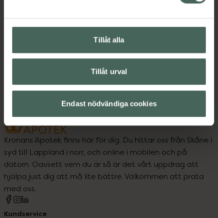
Instruktioner
Visa
Tillåt alla
Upptäck flera produkter inom
Tillåt urval
Kontaktlinser
Endast nödvändiga cookies
Kronans Apotek finns här för dig. Du hittar oss från Skåne i
syd till Lappland i norr, och online i mobilen och på
datorn. Oavsett vem du är så är det vårt uppdrag att
hjälpa just dig att må lite bättre. Välkommen att prata
med oss.
Kundservice