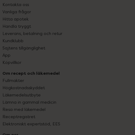
Kontakta oss
Vanliga frågor
Hitta apotek
Handla tryggt
Leverans, betalning och retur
Kundklubb
Sajtens tillgänglighet
App
Köpvillkor
Om recept och läkemedel
Fullmakter
Högkostnadsskyddet
Läkemedelsutbyte
Lämna in gammal medicin
Resa med läkemedel
Receptregistret
Elektroniskt expertstöd, EES
Om oss