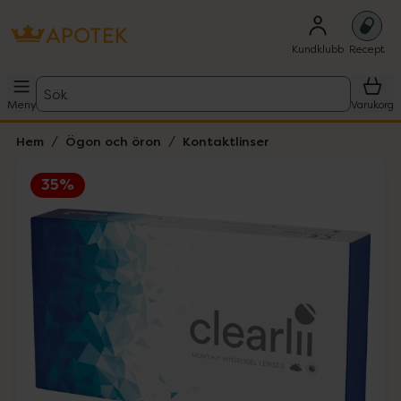
Kundklubb
Recept
Sök
Meny
Varukorg
Hem
Ögon och öron
Kontaktlinser
35%
Hoppa över Lista
Lista: . Innehåller 1 objekt.