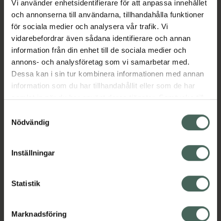
inte sköljas av.
Vi använder enhetsidentifierare för att anpassa innehållet
och annonserna till användarna, tillhandahålla funktioner
Jämförpris
740 kr
/
l
för sociala medier och analysera vår trafik. Vi
EAN:
03401399694127
vidarebefordrar även sådana identifierare och annan
information från din enhet till de sociala medier och
Kategorier:
annons- och analysföretag som vi samarbetar med.
Ansiktsvatten och toner
Ansiktsvård
Dessa kan i sin tur kombinera informationen med annan
French Beauty
Hudvård
Micellärvatten
information som du har tillhandahållit eller som de har
samlat in när du har använt deras tjänster. Samtycke till
cookies är frivilligt och du kan när som helst ändra eller
Samtyckesval
Omdömen
Visa
återkalla ditt samtycke via webbplatsens
Nödvändig
cookieinställningar. Ett återkallat samtycke påverkar inte
lagligheten av behandling som skett innan återkallelsen.
Innehåll
Visa
Inställningar
Instruktioner
Visa
Statistik
Marknadsföring