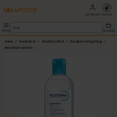
Kundklubb
Recept
Sök
Meny
Varukorg
Hem
Hudvård
Ansiktsvård
Ansiktsrengöring
Micellärvatten
Hoppa över Lista
Lista: . Innehåller 2 objekt.