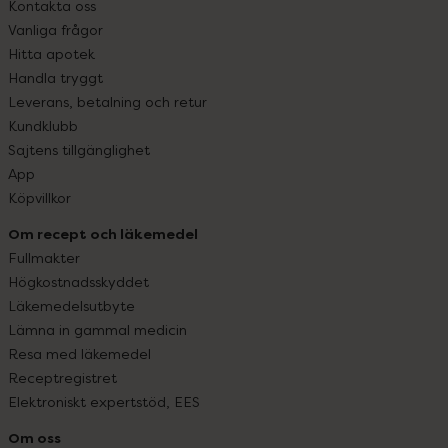
Kontakta oss
Vanliga frågor
Hitta apotek
Handla tryggt
Leverans, betalning och retur
Kundklubb
Sajtens tillgänglighet
App
Köpvillkor
Om recept och läkemedel
Fullmakter
Högkostnadsskyddet
Läkemedelsutbyte
Lämna in gammal medicin
Resa med läkemedel
Receptregistret
Elektroniskt expertstöd, EES
Om oss