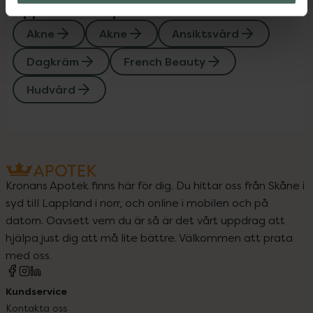
Upptäck flera produkter inom
Akne
Akne
Ansiktsvård
Dagkräm
French Beauty
Hudvård
Kronans Apotek finns här för dig. Du hittar oss från Skåne i
syd till Lappland i norr, och online i mobilen och på
datorn. Oavsett vem du är så är det vårt uppdrag att
hjälpa just dig att må lite bättre. Välkommen att prata
med oss.
Kundservice
Kontakta oss