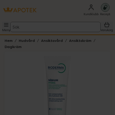
Kundklubb
Recept
Sök
Meny
Varukorg
Hem
Hudvård
Ansiktsvård
Ansiktskräm
Dagkräm
Hoppa över Lista
Lista: . Innehåller 2 objekt.