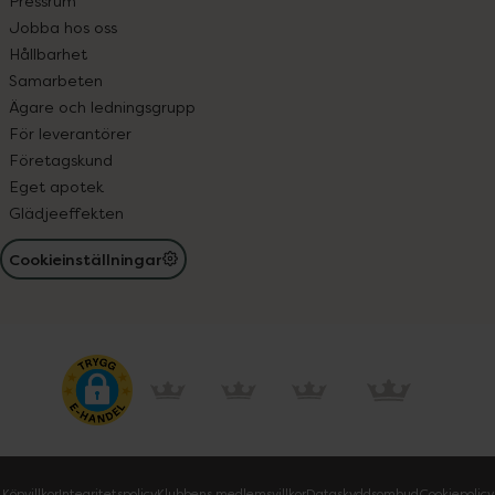
Pressrum
Jobba hos oss
Hållbarhet
Samarbeten
Ägare och ledningsgrupp
För leverantörer
Företagskund
Eget apotek
Glädjeeffekten
Cookieinställningar
Köpvillkor
Integritetspolicy
Klubbens medlemsvillkor
Dataskyddsombud
Cookiepolicy