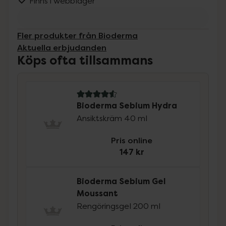
Finns i webblager
Fler produkter från Bioderma
Aktuella erbjudanden
Köps ofta tillsammans
4.6 av 5 i omdöme
Bioderma Sebium Hydra
Ansiktskräm 40 ml
Pris online
147 kr
Bioderma Sebium Gel
Moussant
Rengöringsgel 200 ml