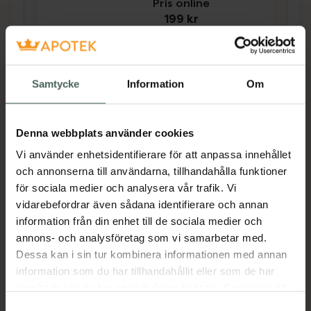
Pris online
199 kr
Köp båda för
:
346 kr
Köp båda
Samtycke
Information
Om
Beskrivning
Dölj
Denna webbplats använder cookies
Vi använder enhetsidentifierare för att anpassa innehållet
Sebium Hydra är en ansiktskräm för fet och
och annonserna till användarna, tillhandahålla funktioner
oren hud. Krämen är speciellt utvecklad för
för sociala medier och analysera vår trafik. Vi
att kompensera tillfälliga obalanser i huden
vidarebefordrar även sådana identifierare och annan
vilka kan uppstå vid t ex aknebehandling.
information från din enhet till de sociala medier och
Sebium Hydra verkar lugnande för huden och
annons- och analysföretag som vi samarbetar med.
tonar ned rodnad. Gör huden mjuk och
Dessa kan i sin tur kombinera informationen med annan
smidig.Går bra att använda under makeup.För
information som du har tillhandahållit eller som de har
aknebenägen hud eller hud som är försvagad
samlat in när du har använt deras tjänster. Samtycke till
på grund av uttorkande behandling.
cookies är frivilligt och du kan när som helst ändra eller
Samtyckesval