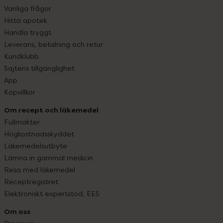
Vanliga frågor
Hitta apotek
Handla tryggt
Leverans, betalning och retur
Kundklubb
Sajtens tillgänglighet
App
Köpvillkor
Om recept och läkemedel
Fullmakter
Högkostnadsskyddet
Läkemedelsutbyte
Lämna in gammal medicin
Resa med läkemedel
Receptregistret
Elektroniskt expertstöd, EES
Om oss