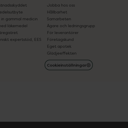
tnadsskyddet
Jobba hos oss
edelsutbyte
Hållbarhet
in gammal medicin
Samarbeten
med läkemedel
Ägare och ledningsgrupp
registret
För leverantörer
oniskt expertstöd, EES
Företagskund
Eget apotek
Glädjeeffekten
Cookieinställningar