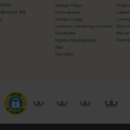
atorn.
Vanliga frågor
Högkos
lpa just dig
Hitta apotek
Läkem
s.
Handla tryggt
Lämna 
Leverans, betalning och retur
Resa 
Kundklubb
Recept
Sajtens tillgänglighet
Elektr
App
Köpvillkor