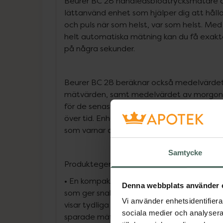
Beurer BC 28 handledsblodtrycksmätare ä
lättanvänd enhet som hjälper dig att hålla 
och puls när som helst, var som helst. Med 
helt automatiska mätning kan du få exakta o
på några sekunder.
Beurer BC 28 beräknar också medelvärdet
mätvärden, samt medelvärdet av morgon-
för de senaste 7 dagarna, så att du kan ö
över tid. Enheten har också en riskindikat
som varnar dig för eventuella oregelbunden
Samtycke
Produktegenskaper:
•
En kompakt och helautomatisk blodtryc
Denna webbplats använder 
som ger snabb och pålitlig mätning av blo
Vi använder enhetsidentifierar
visar tydliga resultat och beräknar både 
sociala medier och analysera 
sparade mätningar samt separata morgo