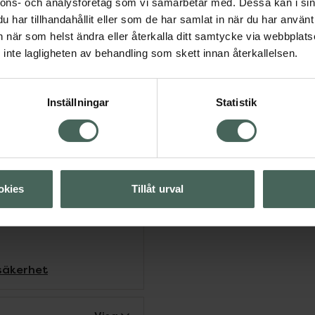
nnons- och analysföretag som vi samarbetar med. Dessa kan i sin
na.
har tillhandahållit eller som de har samlat in när du har använt 
an när som helst ändra eller återkalla ditt samtycke via webbplats
d oregelbundna hjärtslag
inte lagligheten av behandling som skett innan återkallelsen.
:s standarder. Mätaren är
passar
m.
Inställningar
Statistik
m och tid, automatisk
g och låg batterinivå.
r.
okies
Tillåt urval
säkerhet