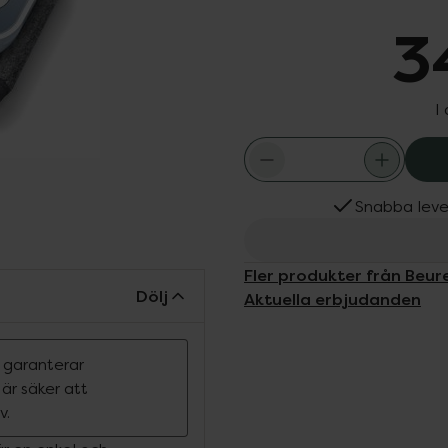
3
I
Snabba leve
Fler produkter från Beur
Dölj
Aktuella erbjudanden
n garanterar
r säker att
v.