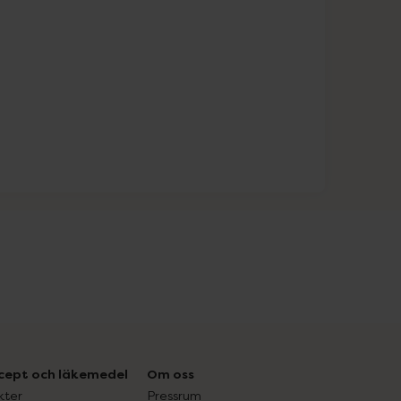
cept och läkemedel
Om oss
kter
Pressrum