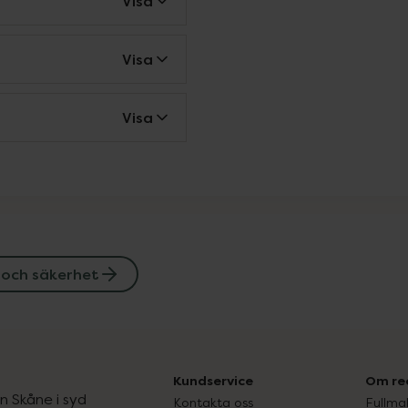
Visa
Visa
Visa
 och säkerhet
Kundservice
Om re
ån Skåne i syd
Kontakta oss
Fullma