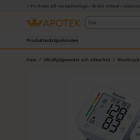
Fri frakt på receptbelagt
Brett utbud
Hälsos
Sök
Produkter
Erbjudanden
Hem
Vårdhjälpmedel och säkerhet
Blodtryc
Hoppa över Lista
Lista: . Innehåller 2 objekt.