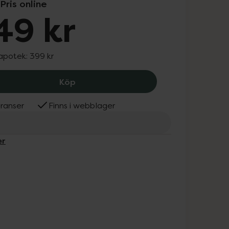
Pris online
49 kr
 apotek:
399 kr
Beurer BC 28 Helautomatisk blodtryc
Köp
ranser
Finns i webblager
er