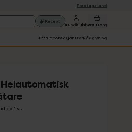
Företagskund
Recept
Kundklubb
Varukorg
Hitta apotek
Tjänster
Rådgivning
 Helautomatisk
ätare
dled 1 st