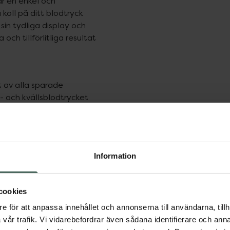
r en enkel och
koll på ditt blodtryck
sin tydliga display och
ch tillförlitliga resultat
 av alla sparade
 och kvällsblodtrycket
vervaka dina hälsotrender
or och en arytmidetektor
heter i din hjärtrytm.
Information
ksmätare för handleden
cookies
dtryck och puls. Enheten
e för att anpassa innehållet och annonserna till användarna, tillh
medelvärdet av alla
vår trafik. Vi vidarebefordrar även sådana identifierare och anna
n- och