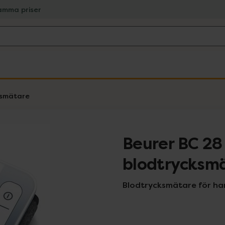
amma priser
ksmätare
Beurer BC 28
blodtrycksm
Blodtrycksmätare för han