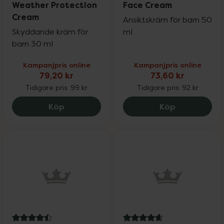
Weather Protection
Face Cream
Cream
Ansiktskräm för barn 50
Skyddande kräm för
ml
barn 30 ml
Kampanjpris online
Kampanjpris online
79,20 kr
73,60 kr
Tidigare pris:
99 kr
Tidigare pris:
92 kr
Weleda Calendula Weather Protection C
Weleda Cale
Köp
Köp
4.5 av 5 i omdöme
4.9 av 5 i omdöme