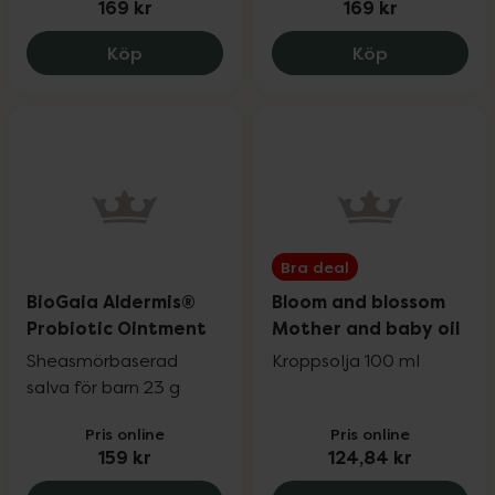
169 kr
169 kr
BJÖRK Växa Kids Body Cream, 169 kr.
MARIA ÅKERB
Köp
Köp
Bra deal
BioGaia Aldermis®
Bloom and blossom
Probiotic Ointment
Mother and baby oil
Sheasmörbaserad
Kroppsolja 100 ml
salva för barn 23 g
Pris online
Pris online
159 kr
124,84 kr