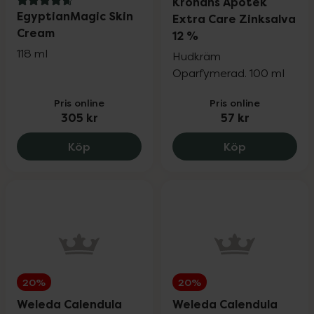
Kronans Apotek
4.7 av 5 i omdöme
EgyptianMagic Skin
Extra Care Zinksalva
Cream
12 %
118 ml
Hudkräm
Oparfymerad. 100 ml
Pris online
Pris online
305 kr
57 kr
EgyptianMagic Skin Cream, 305 kr.
Kronans Apo
Köp
Köp
20%
20%
Weleda Calendula
Weleda Calendula