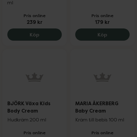
ml
Pris online
Pris online
239 kr
179 kr
Bloom and blossom Nip & lip soothing b
BJÖRK Växa 
Köp
Köp
BJÖRK Växa Kids
MARIA ÅKERBERG
Body Cream
Baby Cream
Hudkräm 200 ml
Kräm till bebis 100 ml
Pris online
Pris online