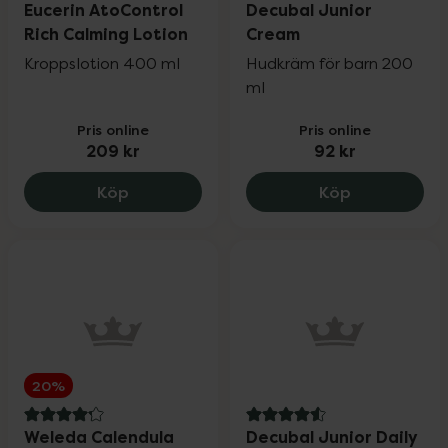
Eucerin AtoControl
Decubal Junior
Rich Calming Lotion
Cream
Kroppslotion 400 ml
Hudkräm för barn 200
ml
Pris online
Pris online
209 kr
92 kr
Eucerin AtoControl Rich Calming Lotion,
Decubal Jun
Köp
Köp
20%
4.2 av 5 i omdöme
4.6 av 5 i omdöme
Weleda Calendula
Decubal Junior Daily