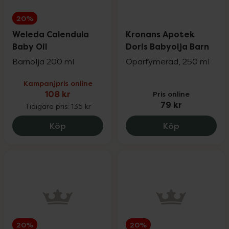
20%
Weleda Calendula
Kronans Apotek
Baby Oil
Doris Babyolja Barn
Barnolja 200 ml
Oparfymerad, 250 ml
Kampanjpris online
108 kr
Pris online
79 kr
Tidigare pris:
135 kr
Weleda Calendula Baby Oil, 108 kr.
Kronans Apo
Köp
Köp
20%
20%