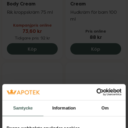
Body Cream
Cream
Rik kroppskräm 75 ml
Hudkräm för barn 100
ml
Kampanjpris online
73,60 kr
Pris online
88 kr
Tidigare pris:
92 kr
Weleda Calendula Body Cream, 73.6 kr.
Decubal Jun
Köp
Köp
Samtycke
Information
Om
4 av 5 i omdöme
4.3 av 5 i omdöme
CeraVe Moisturising
EgyptianMagic Skin
Lotion
Cream