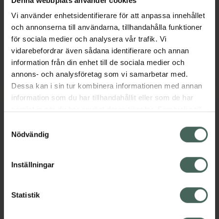
Denna webbplats använder cookies
Lotion för mycket torr
59 ml
Vi använder enhetsidentifierare för att anpassa innehållet
hud 89 ml
och annonserna till användarna, tillhandahålla funktioner
för sociala medier och analysera vår trafik. Vi
Pris online
Pris online
vidarebefordrar även sådana identifierare och annan
73 kr
269 kr
information från din enhet till de sociala medier och
CeraVe Moisturising Lotion, 73 kr.
EgyptianMag
Köp
Köp
annons- och analysföretag som vi samarbetar med.
Dessa kan i sin tur kombinera informationen med annan
information som du har tillhandahållit eller som de har
samlat in när du har använt deras tjänster. Samtycke till
cookies är frivilligt och du kan när som helst ändra eller
Samtyckesval
återkalla ditt samtycke via webbplatsens
Nödvändig
cookieinställningar. Ett återkallat samtycke påverkar inte
lagligheten av behandling som skett innan återkallelsen.
Inställningar
25%
Little Cirkus
MARIA ÅKERBERG
Complete Babykit
Baby Balm
Statistik
Baby-kit som rengör
Salva till bebis 50 ml