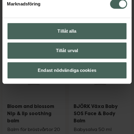
och mjukgör 500 ml
Marknadsföring
Kampanjpris online
378,75 kr
Pris online
169 kr
Tidigare pris:
505 kr
Tillåt alla
Little Cirkus Complete Babykit, 378.75 k
MARIA ÅKERB
Köp
Köp
Tillåt urval
Endast nödvändiga cookies
Bloom and blossom
BJÖRK Växa Baby
Nip & lip soothing
SOS Face & Body
balm
Balm
Balm för bröstvårtor 20
Babysalva 50 ml