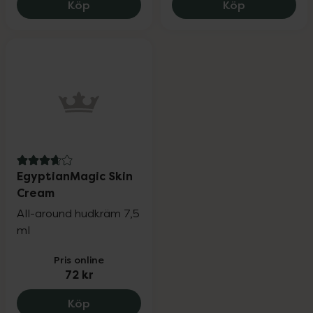
BioGaia Aldermis® Probiotic Ointment, 1
Bloom and b
Köp
Köp
3.8 av 5 i omdöme
EgyptianMagic Skin
Cream
All-around hudkräm 7,5
ml
Pris online
72 kr
EgyptianMagic Skin Cream, 72 kr.
Köp