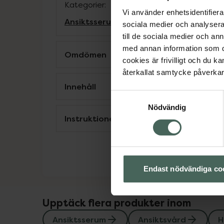
Kategorier:
Vi använder enhetsidentifierar
Ansiktsserum
Ansiktsvård
Hudvård
sociala medier och analysera 
till de sociala medier och a
med annan information som du 
Omdömen
cookies är frivilligt och du k
återkallat samtycke påverkar 
Innehåll
Samtyckesval
Nödvändig
Instruktioner
Endast nödvändiga co
Upptäck flera produkter inom
Ansiktsserum
Ansiktsvård
H