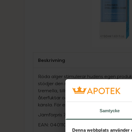
Beskrivning
Röda alger stimulerar hudens egen produk
stödjer den med långvarig återfuktning. B
tremella, tillsammans med aloe vera och v
återfuktar och mjukgör huden. Huden få
känsla. För en uppfräschad och återfuktad
Samtycke
Jämförpris
7580 kr
/
l
EAN:
04011061214974
Denna webbplats använder 