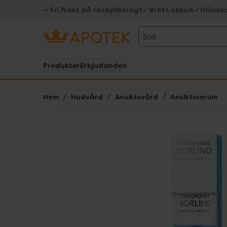
Fri frakt på receptbelagt
Brett utbud
Hälsos
Sök
Produkter
Erbjudanden
Hem
Hudvård
Ansiktsvård
Ansiktsserum
Hoppa över Lista
Lista: . Innehåller 1 objekt.