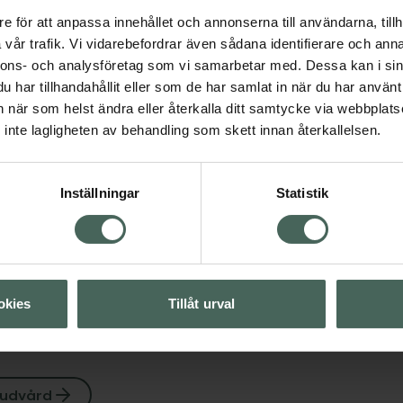
e för att anpassa innehållet och annonserna till användarna, tillh
vår trafik. Vi vidarebefordrar även sådana identifierare och anna
4.5 av 5 i omdöme
nnons- och analysföretag som vi samarbetar med. Dessa kan i sin
Annemarie Börlind 2
har tillhandahållit eller som de har samlat in när du har använt 
Phasen Hyaluron-Sh
Visa
an när som helst ändra eller återkalla ditt samtycke via webbplats
Serum. 50 ml
inte lagligheten av behandling som skett innan återkallelsen.
Pris online
Visa
275 kr
Inställningar
Statistik
Visa
Köp båda för
:
480 kr
okies
Tillåt urval
udvård