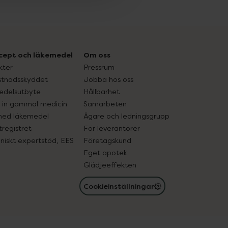
cept och läkemedel
Om oss
kter
Pressrum
tnadsskyddet
Jobba hos oss
edelsutbyte
Hållbarhet
in gammal medicin
Samarbeten
med läkemedel
Ägare och ledningsgrupp
registret
För leverantörer
oniskt expertstöd, EES
Företagskund
Eget apotek
Glädjeeffekten
Cookieinställningar