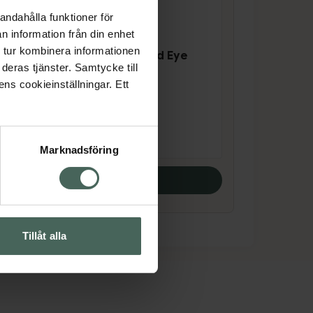
andahålla funktioner för
n information från din enhet
5 av 5 i omdöme
 tur kombinera informationen
-
Annemarie Börlind Eye
deras tjänster. Samtycke till
ake
Wrinkle Cream
ens cookieinställningar. Ett
Ögonkräm. 20 ml
Pris online
205 kr
Marknadsföring
Köp båda
Tillåt alla