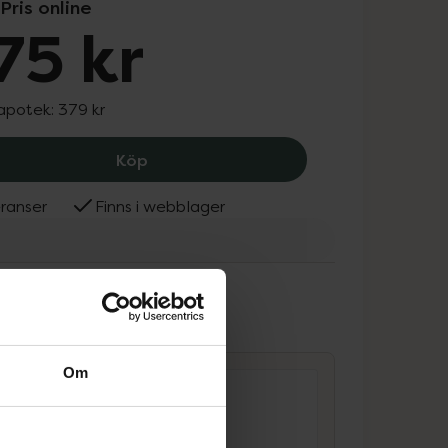
Pris online
75 kr
 apotek:
379 kr
Annemarie Börlind 2-Phasen Hyaluron
Köp
ranser
Finns i webblager
marie Börlind
ammans
Om