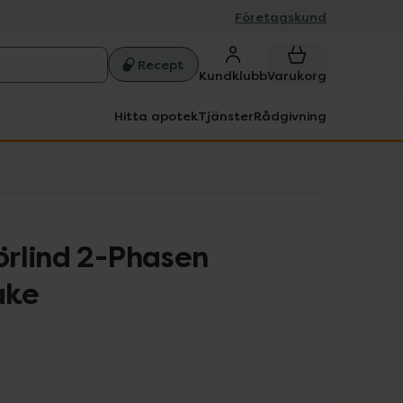
Företagskund
Recept
Kundklubb
Varukorg
Hitta apotek
Tjänster
Rådgivning
rlind 2-Phasen
ake