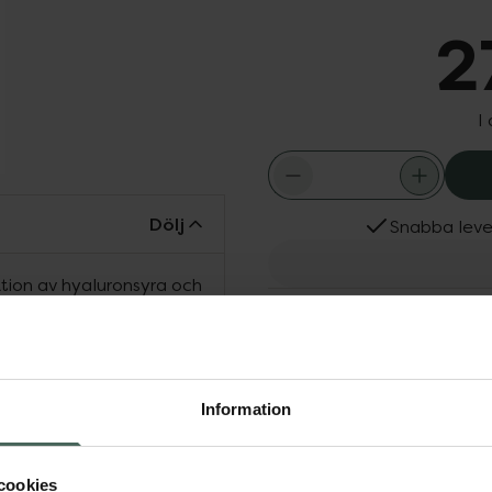
2
I
Dölj
Snabba leve
tion av hyaluronsyra och
Fler produkter från Anne
otaniskHyaluronsyra från
Aktuella erbjudanden
årt eget källvatten,
Köps ofta tills
ren omedelbart plumpad
 hud.
Information
cookies