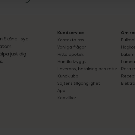
Kundservice
Om re
ån Skåne i syd
Kontakta oss
Fullma
atorn.
Vanliga frågor
Högkos
lpa just dig
Hitta apotek
Läkem
s.
Handla tryggt
Lämna 
Leverans, betalning och retur
Resa 
Kundklubb
Recept
Sajtens tillgänglighet
Elektr
App
Köpvillkor