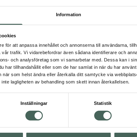
de ultrafiltrerat
 gårdar.
Information
kterierna underlättar
att tåla vassleproteinet
 är ett utmärkt
cookies
 i sin kost eller behöver
e för att anpassa innehållet och annonserna till användarna, tillh
eter.
vår trafik. Vi vidarebefordrar även sådana identifierare och anna
nnons- och analysföretag som vi samarbetar med. Dessa kan i sin
har tillhandahållit eller som de har samlat in när du har använt 
an när som helst ändra eller återkalla ditt samtycke via webbplats
inte lagligheten av behandling som skett innan återkallelsen.
t
Mage
npulver
Proteinpulver
Inställningar
Statistik
Visa