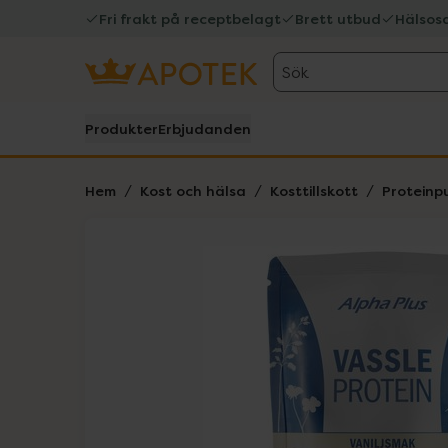
Fri frakt på receptbelagt
Brett utbud
Hälsos
Sök
Produkter
Erbjudanden
Hem
Kost och hälsa
Kosttillskott
Proteinp
Hoppa över Lista
Lista: . Innehåller 1 objekt.