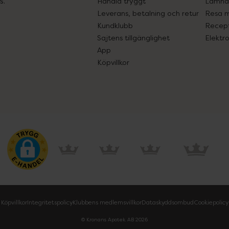
s.
Handla tryggt
Lämna 
Leverans, betalning och retur
Resa 
Kundklubb
Recept
Sajtens tillgänglighet
Elektr
App
Köpvillkor
Köpvillkor
Integritetspolicy
Klubbens medlemsvillkor
Dataskyddsombud
Cookiepolicy
© Kronans Apotek AB
2026