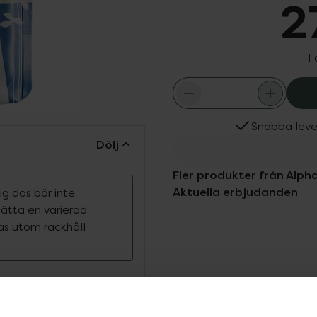
2
I
Snabba leve
Dölj
Fler produkter från Alpha
Aktuella erbjudanden
g dos bör inte
rsätta en varierad
ras utom räckhåll
r ett livsmedel berikad
enzymer och