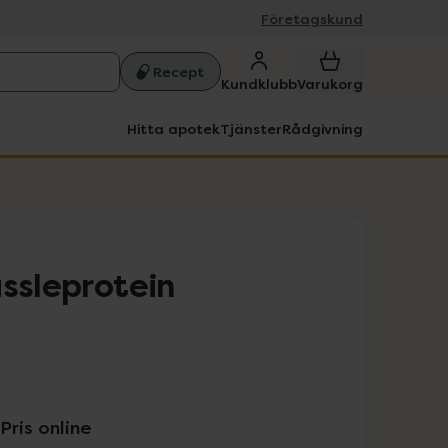
Företagskund
Recept
Kundklubb
Varukorg
Hitta apotek
Tjänster
Rådgivning
assleprotein
Pris online