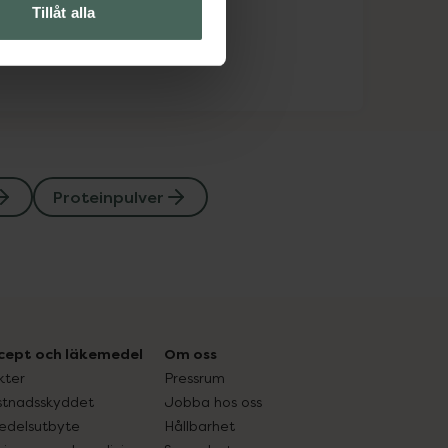
Tillåt alla
Proteinpulver
cept och läkemedel
Om oss
kter
Pressrum
tnadsskyddet
Jobba hos oss
edelsutbyte
Hållbarhet