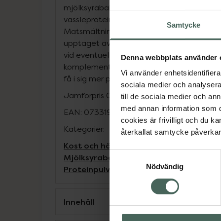
mjölksyrabakterier. Ursprunget är uteslutan
vassleprotein från mjölk från skandinaviska
Samtycke
Matsmältningsenzymerna och mjölksyraba
upptaget av protein samt gör det lättare 
vid eventuell överkänslighet. Vassleprotein
Denna webbplats använder 
komplement för den som vill addera protein
Vi använder enhetsidentifierar
få i sig mer protein under vissa omständigh
sociala medier och analysera 
Jämförpris
0,48 kr
/
g
till de sociala medier och a
med annan information som du 
EAN:
07331985104043
cookies är frivilligt och du k
Kategorier:
återkallat samtycke påverkar 
Kost och hälsa
Kosttillskott
Kosttillskot
Samtyckesval
Mjölksyrabakterier
Proteinpulver
Protei
Nödvändig
Proteinpulver
Innehåll