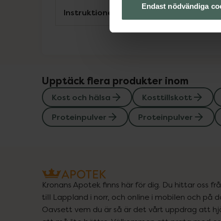
Endast nödvändiga co
Instruktioner
Upptäck flera produkter inom
Kost och hälsa
Kosttillskott
Proteinpulver
Proteinpulver
Kronans Apotek finns här för dig. Du hittar oss fr
till Lappland i norr, och online i mobilen och på d
Oavsett vem du är så är det vårt uppdrag att hjä