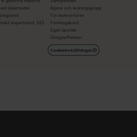
in gammal medicin
Samarbeten
med läkemedel
Ägare och ledningsgrupp
registret
För leverantörer
oniskt expertstöd, EES
Företagskund
Eget apotek
Glädjeeffekten
Cookieinställningar