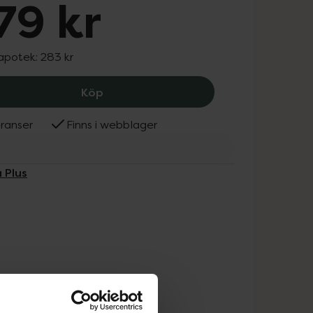
79 kr
 apotek:
283 kr
Alpha Plus Vassleprotein Vaniljsmak, 
Köp
ranser
Finns i webblager
 Plus