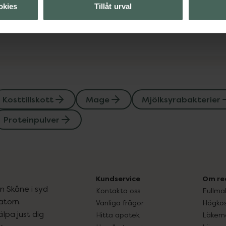
okies
Tillåt urval
Visa
Kosttillskott
Mage
Mjölksyrabakterier
Proteinpulver
Kundservice
Om re
ån Skåne i syd
Kontakta oss
Fullma
atorn.
Vanliga frågor
Högkos
lpa just dig
Hitta apotek
Läkem