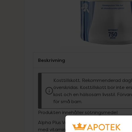
Beskrivning
Kosttillskott. Rekommenderad dagli
överskridas. Kosttillskott bör inte e
kost och en hälsosam livsstil. Förva
för små barn.
Produkten innehåller sötningsmedel
Alpha Plus Vassleprotein vaniljsmak 750g ä
med vitaminer, mineraler, matsmältnings